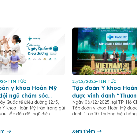
026
•
TIN TỨC
15/12/2025
•
TIN TỨC
oàn y khoa Hoàn Mỹ
Tập đoàn Y khoa Hoà
 đội ngũ chăm sóc
được vinh danh “Thươn
y Quốc tế Điều dưỡng 12/5,
Ngày 06/12/2025, tại TP. Hồ Ch
 bệnh nhân Ngày Quốc
hàng đầu Việt Nam 20
 Y khoa Hoàn Mỹ trân trọng gửi
Tập đoàn y khoa Hoàn Mỹ được
u dưỡng 12/5
n sâu sắc đến đội ngũ điều
danh “Top 10 Thương hiệu hàng
 hộ sinh, kỹ thuật viên, dược sĩ
Nam 2025” – một giải thưởng uy
hân viên chăm sóc người bệnh
Viện Phát triển Sáng chế và Đổ
n hệ thống – những người luôn
êm
Công nghệ phối hợp với Trung 
Xem thêm