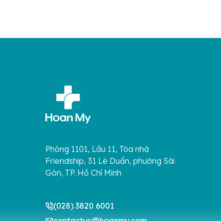
vận […]
âm thầm 
Phòng 1101, Lầu 11, Tòa nhà
Friendship, 31 Lê Duẩn, phường Sài
Gòn, TP. Hồ Chí Minh
(028) 3820 6001
contactus@hoanmy.com