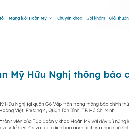
tôi
Mạng lưới Hoàn Mỹ
Chuyên khoa
Gói khám
Giải thưở
àn Mỹ Hữu Nghị thông báo c
 Hữu Nghị tại quận Gò Vấp trân trọng thông báo chính thức
àng Việt, Phường 4, Quận Tân Bình, TP. Hồ Chí Minh.
hành viên của Tập đoàn y khoa Hoàn Mỹ với đầy đủ năng l
ụ y tế hiện đại và toàn diện bao gồm dịch vụ chụp nhũ ảnh