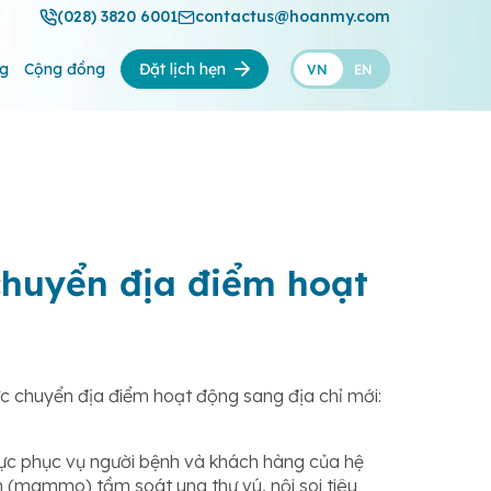
(028) 3820 6001
contactus@hoanmy.com
ng
Cộng đồng
Đặt lịch hẹn
VN
EN
huyển địa điểm hoạt
 chuyển địa điểm hoạt động sang địa chỉ mới:
ực phục vụ người bệnh và khách hàng của hệ
 (mammo) tầm soát ung thư vú, nội soi tiêu