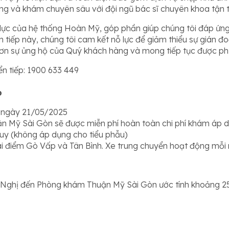
g và khám chuyên sâu với đội ngũ bác sĩ chuyên khoa tận t
 lực của hệ thống Hoàn Mỹ, góp phần giúp chúng tôi đáp ứ
 tiếp này, chúng tôi cam kết nỗ lực để giảm thiểu sự gián 
ơn sự ủng hộ của Quý khách hàng và mong tiếp tục được ph
ển tiếp: 1900 633 449
p
t ngày 21/05/2025
n Mỹ Sài Gòn sẽ được miễn phí hoàn toàn chi phí khám áp d
uy (
không áp dụng cho tiểu phẫu
)
i điểm Gò Vấp và Tân Bình. Xe trung chuyển hoạt động mỗi ng
Nghị đến Phòng khám Thuận Mỹ Sài Gòn ước tính khoảng 25 –