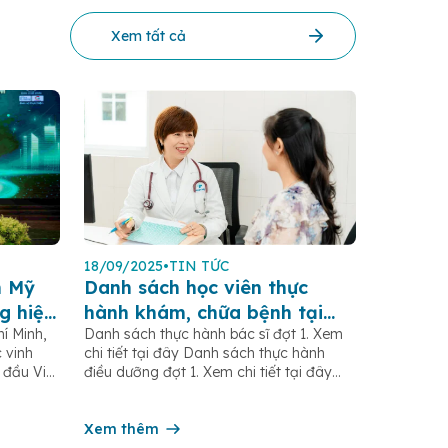
Xem tất cả
18/09/2025
•
TIN TỨC
n Mỹ
Danh sách học viên thực
g hiệu
hành khám, chữa bệnh tại
í Minh,
Danh sách thực hành bác sĩ đợt 1. Xem
25”
bệnh viện Hoàn Mỹ Sài Gòn
 vinh
chi tiết tại đây Danh sách thực hành
 đầu Việt
điều dưỡng đợt 1. Xem chi tiết tại đây
 tín do
Danh sách thực hành điều dưỡng đợt 2.
i mới
Xem chi tiết tại đây Danh sách thực
tâm
hành điều dưỡng đợt 3. Xem chi tiết tại
Xem thêm