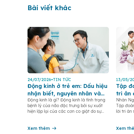
Bài viết khác
24/07/2026
•
TIN TỨC
13/05/2
Động kinh ở trẻ em: Dấu hiệu
Tập đ
nhận biết, nguyên nhân và
tri ân
Động kinh là gì? Động kinh là tình trạng
Nhân Ngà
cách xử trí
người
bệnh lý của não đặc trưng bởi sự xuất
Tập đoàn
tế Điề
hiện lặp lại của các cơn co giật do sự
lời tri â
phóng điện đột ngột, quá mức và đồng
dưỡng, nữ
thời của các tế bào thần kinh trong não.
và các n
Những cơn này có thể gây ra rối loạn
Xem thêm
trên toà
Xem th