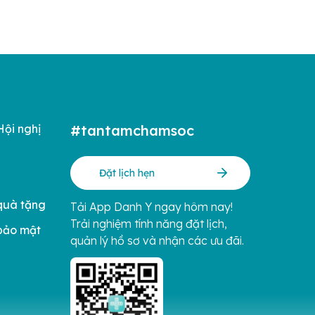
hiệp
đây
Hội nghị
#tantamchamsoc
Đặt lịch hẹn
quà tặng
Tải App Danh Y ngay hôm nay!
Trải nghiệm tính năng đặt lịch,
bảo mật
quản lý hồ sơ và nhận các ưu đãi.