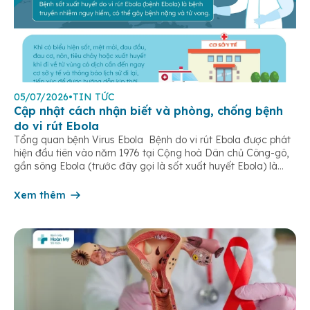
05/07/2026
•
TIN TỨC
Cập nhật cách nhận biết và phòng, chống bệnh
do vi rút Ebola
Tổng quan bệnh Virus Ebola Bệnh do vi rút Ebola được phát
hiện đầu tiên vào năm 1976 tại Cộng hoà Dân chủ Công-gô,
gần sông Ebola (trước đây gọi là sốt xuất huyết Ebola) là
một bệnh truyền nhiễm cấp tính, có thể bùng phát thành
dịch. Bệnh lây truyền do tiếp xúc trực […]
Xem thêm