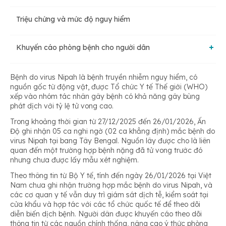
Triệu chứng và mức độ nguy hiểm
Khuyến cáo phòng bệnh cho người dân
1. Hạn chế đến vùng có dịch
Bệnh do virus Nipah là bệnh truyền nhiễm nguy hiểm, có
nguồn gốc từ động vật, được Tổ chức Y tế Thế giới (WHO)
xếp vào nhóm tác nhân gây bệnh có khả năng gây bùng
phát dịch với tỷ lệ tử vong cao.
2. Theo dõi sức khỏe sau khi về từ vùng dịch
Trong khoảng thời gian từ 27/12/2025 đến 26/01/2026, Ấn
Độ ghi nhận 05 ca nghi ngờ (02 ca khẳng định) mắc bệnh do
virus Nipah tại bang Tây Bengal. Nguồn lây được cho là liên
3. Đảm bảo vệ sinh thực phẩm
quan đến một trường hợp bệnh nặng đã tử vong trước đó
nhưng chưa được lấy mẫu xét nghiệm.
Theo thông tin từ Bộ Y tế, tính đến ngày 26/01/2026 tại Việt
4. Tránh tiếp xúc với động vật nguy cơ cao
Nam chưa ghi nhận trường hợp mắc bệnh do virus Nipah, và
các cơ quan y tế vẫn duy trì giám sát dịch tễ, kiểm soát tại
cửa khẩu và hợp tác với các tổ chức quốc tế để theo dõi
diễn biến dịch bệnh. Người dân được khuyến cáo theo dõi
5. Phòng lây nhiễm từ người bệnh
thông tin từ các nguồn chính thống, nâng cao ý thức phòng