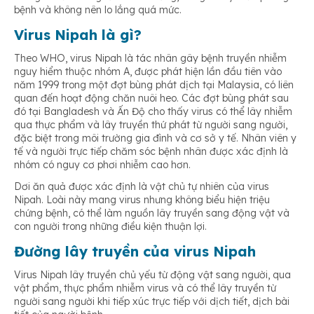
bệnh và không nên lo lắng quá mức.
Virus Nipah là gì?
Theo WHO, virus Nipah là tác nhân gây bệnh truyền nhiễm
nguy hiểm thuộc nhóm A, được phát hiện lần đầu tiên vào
năm 1999 trong một đợt bùng phát dịch tại Malaysia, có liên
quan đến hoạt động chăn nuôi heo. Các đợt bùng phát sau
đó tại Bangladesh và Ấn Độ cho thấy virus có thể lây nhiễm
qua thực phẩm và lây truyền thứ phát từ người sang người,
đặc biệt trong môi trường gia đình và cơ sở y tế. Nhân viên y
tế và người trực tiếp chăm sóc bệnh nhân được xác định là
nhóm có nguy cơ phơi nhiễm cao hơn.
Dơi ăn quả được xác định là vật chủ tự nhiên của virus
Nipah. Loài này mang virus nhưng không biểu hiện triệu
chứng bệnh, có thể làm nguồn lây truyền sang động vật và
con người trong những điều kiện thuận lợi.
Đường lây truyền của virus Nipah
Virus Nipah lây truyền chủ yếu từ động vật sang người, qua
vật phẩm, thực phẩm nhiễm virus và có thể lây truyền từ
người sang người khi tiếp xúc trực tiếp với dịch tiết, dịch bài