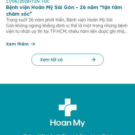
17/06/2026
•
TIN TỨC
Bệnh viện Hoàn Mỹ Sài Gòn – 26 năm “tận tâm
chăm sóc”
Trong suốt 26 năm phát triển, Bệnh viện Hoàn Mỹ Sài
Gòn không ngừng khẳng định vị thế là một trong những bệnh
viện tư nhân uy tín tại TP.HCM, nhiều năm liền được ghi nhận
trong nhóm 10 bệnh viện có chất lượng hàng đầu theo các bộ
tiêu chí đánh giá của Bộ y tế. Điều tạo nên giá trị của […]
Xem thêm
Xem tất cả