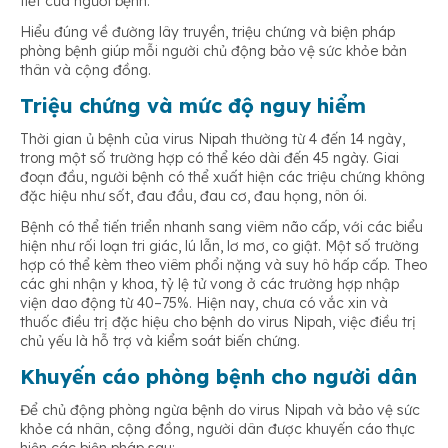
tiết của người bệnh.
Hiểu đúng về đường lây truyền, triệu chứng và biện pháp
phòng bệnh giúp mỗi người chủ động bảo vệ sức khỏe bản
thân và cộng đồng.
Triệu chứng và mức độ nguy hiểm
Thời gian ủ bệnh của virus Nipah thường từ 4 đến 14 ngày,
trong một số trường hợp có thể kéo dài đến 45 ngày. Giai
đoạn đầu, người bệnh có thể xuất hiện các triệu chứng không
đặc hiệu như sốt, đau đầu, đau cơ, đau họng, nôn ói.
Bệnh có thể tiến triển nhanh sang viêm não cấp, với các biểu
hiện như rối loạn tri giác, lú lẫn, lơ mơ, co giật. Một số trường
hợp có thể kèm theo viêm phổi nặng và suy hô hấp cấp. Theo
các ghi nhận y khoa, tỷ lệ tử vong ở các trường hợp nhập
viện dao động từ 40–75%. Hiện nay, chưa có vắc xin và
thuốc điều trị đặc hiệu cho bệnh do virus Nipah, việc điều trị
chủ yếu là hỗ trợ và kiểm soát biến chứng.
Khuyến cáo phòng bệnh cho người dân
Để chủ động phòng ngừa bệnh do virus Nipah và bảo vệ sức
khỏe cá nhân, cộng đồng, người dân được khuyến cáo thực