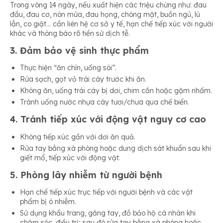
Trong vòng 14 ngày, nếu xuất hiện các triệu chứng như: đau
đầu, đau cơ, nôn mửa, đau họng, chóng mặt, buồn ngủ, lú
lẫn, co giật… cần liên hệ cơ sở y tế, hạn chế tiếp xúc với người
khác và thông báo rõ tiền sử dịch tễ.
3. Đảm bảo vệ sinh thực phẩm
Thực hiện “ăn chín, uống sôi”.
Rửa sạch, gọt vỏ trái cây trước khi ăn.
Không ăn, uống trái cây bị dơi, chim cắn hoặc gặm nhấm.
Tránh uống nước nhựa cây tươi/chưa qua chế biến.
4. Tránh tiếp xúc với động vật nguy cơ cao
Không tiếp xúc gần với dơi ăn quả.
Rửa tay bằng xà phòng hoặc dung dịch sát khuẩn sau khi
giết mổ, tiếp xúc với động vật.
5. Phòng lây nhiễm từ người bệnh
Hạn chế tiếp xúc trực tiếp với người bệnh và các vật
phẩm bị ô nhiễm.
Sử dụng khẩu trang, găng tay, đồ bảo hộ cá nhân khi
chăm sóc, điều trị; sau đó rửa tay bằng xà phòng hoặc