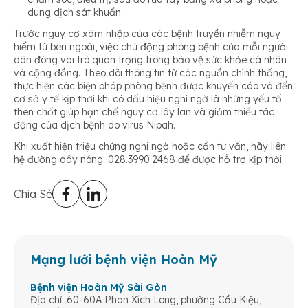
dung dịch sát khuẩn.
Trước nguy cơ xâm nhập của các bệnh truyền nhiễm nguy
hiểm từ bên ngoài, việc chủ động phòng bệnh của mỗi người
dân đóng vai trò quan trọng trong bảo vệ sức khỏe cá nhân
và cộng đồng. Theo dõi thông tin từ các nguồn chính thống,
thực hiện các biện pháp phòng bệnh được khuyến cáo và đến
cơ sở y tế kịp thời khi có dấu hiệu nghi ngờ là những yếu tố
then chốt giúp hạn chế nguy cơ lây lan và giảm thiểu tác
động của dịch bệnh do virus Nipah.
Khi xuất hiện triệu chứng nghi ngờ hoặc cần tư vấn, hãy liên
hệ đường dây nóng: 028.3990.2468 để được hỗ trợ kịp thời.
Chia Sẻ
Mạng lưới bệnh viện Hoàn Mỹ
Bệnh viện Hoàn Mỹ Sài Gòn
Địa chỉ: 60-60A Phan Xích Long, phường Cầu Kiệu,