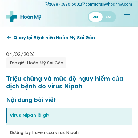
(028) 3820 6001
contactus@hoanmy.com
VN
EN
Quay lại Bệnh viện Hoàn Mỹ Sài Gòn
Hoàn Mỹ
Hoàn Mỹ Gold
04/02/2026
Tác giả: Hoàn Mỹ Sài Gòn
Hạnh Phúc
Thuận Mỹ
Triệu chứng và mức độ nguy hiểm của
dịch bệnh do virus Nipah
Nội dung bài viết
Virus Nipah là gì?
Đường lây truyền của virus Nipah