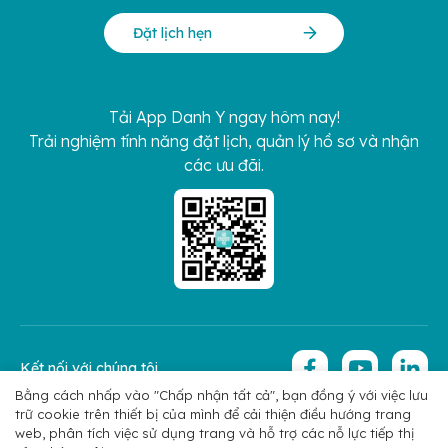
Đặt lịch hẹn
Tải App Danh Y ngay hôm nay!
Trải nghiệm tính năng đặt lịch, quản lý hồ sơ và nhận
các ưu đãi.
Kết nối với chúng tôi
Bằng cách nhấp vào "Chấp nhận tất cả", bạn đồng ý với việc lưu
trữ cookie trên thiết bị của mình để cải thiện điều hướng trang
Copyright 2026 © Hoan My Corporation
Chính sách bảo mật
web, phân tích việc sử dụng trang và hỗ trợ các nỗ lực tiếp thị