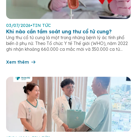
03/07/2026
•
TIN TỨC
Khi nào cần tầm soát ung thư cổ tử cung?
Ung thư cổ tử cung là một trong những bệnh lý ác tính phổ
biến ở phụ nữ. Theo Tổ chức Y tế Thế giới (WHO), năm 2022
ghi nhận khoảng 660.000 ca mắc mới và 350.000 ca tử
vong do ung thư cổ tử cung trên toàn cầu. Tầm soát ung thư
cổ tử […]
Xem thêm