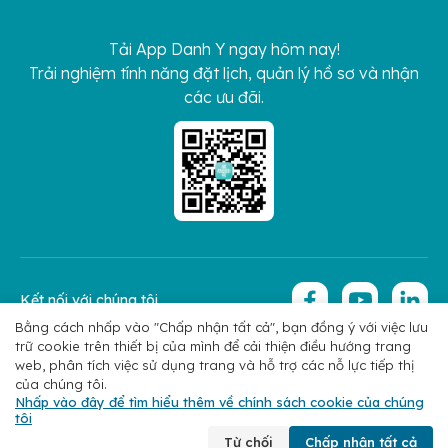
Tải App Danh Y ngay hôm nay!
Trải nghiệm tính năng đặt lịch, quản lý hồ sơ và nhận
các ưu đãi.
Kết nối với chúng tôi
Bằng cách nhấp vào "Chấp nhận tất cả", bạn đồng ý với việc lưu
trữ cookie trên thiết bị của mình để cải thiện điều hướng trang
Copyright 2026 © Hoan My Corporation
Chính sách bảo mật
web, phân tích việc sử dụng trang và hỗ trợ các nỗ lực tiếp thị
của chúng tôi.
Nhấp vào đây để tìm hiểu thêm về chính sách cookie của chúng
tôi
Chuyên khoa
Tìm bác sĩ
Đặt lịch
Liên hệ
Từ chối
Chấp nhận tất cả