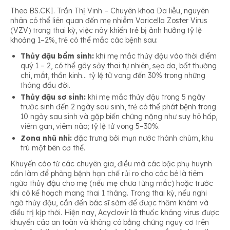
Theo BS.CKI. Trần Thị Vinh – Chuyên khoa Da liễu, nguyên
nhân có thể liên quan đến mẹ nhiễm Varicella Zoster Virus
(VZV) trong thai kỳ, việc này khiến trẻ bị ảnh hưởng tỷ lệ
khoảng 1–2%, trẻ có thể mắc các bệnh sau:
Thủy đậu bẩm sinh:
khi mẹ mắc thủy đậu vào thời điểm
quý 1 – 2, có thể gây sảy thai tự nhiên, sẹo da, bất thường
chi, mắt, thần kinh… tỷ lệ tử vong đến 30% trong những
tháng đầu đời.
Thủy đậu sơ sinh:
khi mẹ mắc thủy đậu trong 5 ngày
trước sinh đến 2 ngày sau sinh, trẻ có thể phát bệnh trong
10 ngày sau sinh và gặp biến chứng nặng như suy hô hấp,
viêm gan, viêm não; tỷ lệ tử vong 5–30%.
Zona nhũ nhi:
đặc trưng bởi mụn nước thành chùm, khu
trú một bên cơ thể.
Khuyến cáo từ các chuyên gia, điều mà các bậc phụ huynh
cần làm để phòng bệnh hạn chế rủi ro cho các bé là tiêm
ngừa thủy đậu cho mẹ (nếu mẹ chưa từng mắc) hoặc trước
khi có kế hoạch mang thai 1 tháng. Trong thai kỳ, nếu nghi
ngờ thủy đậu, cần đến bác sĩ sớm để được thăm khám và
điều trị kịp thời. Hiện nay, Acyclovir là thuốc kháng virus được
khuyến cáo an toàn và không có bằng chứng nguy cơ trên