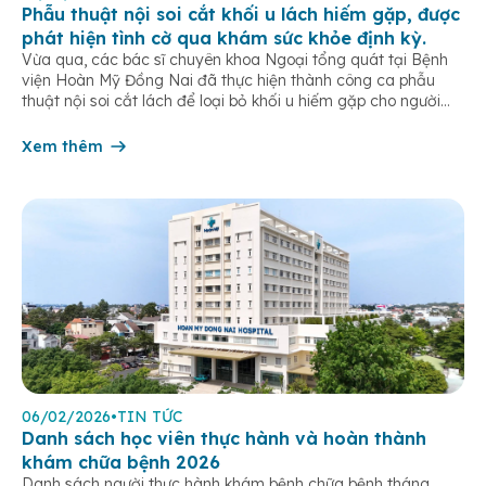
Phẫu thuật nội soi cắt khối u lách hiếm gặp, được
phát hiện tình cờ qua khám sức khỏe định kỳ.
Vừa qua, các bác sĩ chuyên khoa Ngoại tổng quát tại Bệnh
viện Hoàn Mỹ Đồng Nai đã thực hiện thành công ca phẫu
thuật nội soi cắt lách để loại bỏ khối u hiếm gặp cho người
bệnh L.T.T.M (sinh năm 1987, ngụ tại phường Tân Triều). Đáng
chú ý, khối u này hoàn […]
Xem thêm
06/02/2026
•
TIN TỨC
Danh sách học viên thực hành và hoàn thành
khám chữa bệnh 2026
Danh sách người thực hành khám bệnh chữa bệnh tháng