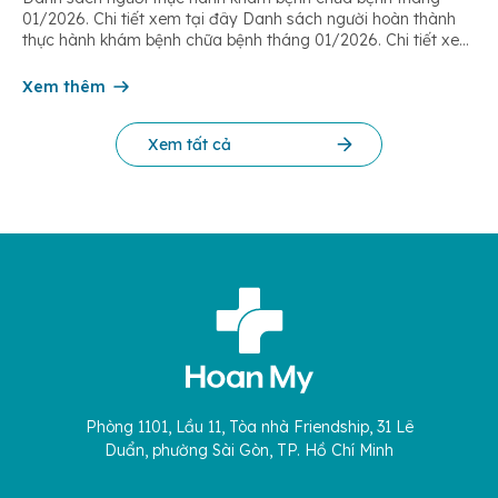
01/2026. Chi tiết xem tại đây Danh sách người hoàn thành
thực hành khám bệnh chữa bệnh tháng 01/2026. Chi tiết xem
tại đây Danh sách người hoàn thành thực hành khám bệnh
chữa bệnh tháng 02/2026. Chi tiết xem tại đây Danh sách
Xem thêm
người […]
Xem tất cả
Phòng 1101, Lầu 11, Tòa nhà Friendship, 31 Lê
Duẩn, phường Sài Gòn, TP. Hồ Chí Minh