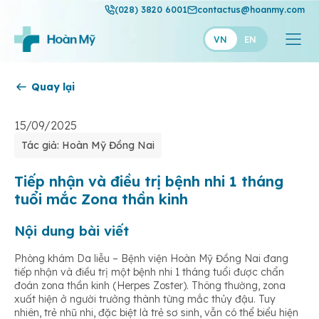
(028) 3820 6001
contactus@hoanmy.com
VN
EN
Quay lại
Hoàn Mỹ
Hoàn Mỹ Gold
15/09/2025
Tác giả: Hoàn Mỹ Đồng Nai
Hạnh Phúc
Thuận Mỹ
Tiếp nhận và điều trị bệnh nhi 1 tháng
tuổi mắc Zona thần kinh
Nội dung bài viết
Phòng khám Da liễu – Bệnh viện Hoàn Mỹ Đồng Nai đang
tiếp nhận và điều trị một bệnh nhi 1 tháng tuổi được chẩn
đoán zona thần kinh (Herpes Zoster). Thông thường, zona
xuất hiện ở người trưởng thành từng mắc thủy đậu. Tuy
nhiên, trẻ nhũ nhi, đặc biệt là trẻ sơ sinh, vẫn có thể biểu hiện