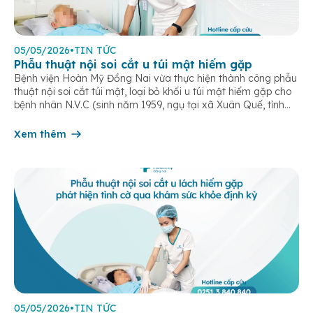
05/05/2026
•
TIN TỨC
Phẫu thuật nội soi cắt u túi mật hiếm gặp
Bệnh viện Hoàn Mỹ Đồng Nai vừa thực hiện thành công phẫu
thuật nội soi cắt túi mật, loại bỏ khối u túi mật hiếm gặp cho
bệnh nhân N.V.C (sinh năm 1959, ngụ tại xã Xuân Quế, tỉnh
Đồng Nai). Bệnh nhân nhập viện trong tình trạng đau vùng
thượng vị kéo dài, kèm […]
Xem thêm
05/05/2026
•
TIN TỨC