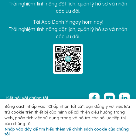
Trải nghiệm tính năng đặt lịch, quản lý hồ sơ và nhận
các ưu đãi.
Tải App Danh Y ngay hôm nay!
Trải nghiệm tính năng đặt lịch, quản lý hồ sơ và nhận
các ưu đãi.
Kết nối với chúng tôi
Bằng cách nhấp vào "Chấp nhận tất cả", bạn đồng ý với việc lưu
trữ cookie trên thiết bị của mình để cải thiện điều hướng trang
Copyright 2026 © Hoan My Corporation
Chính sách bảo mật
web, phân tích việc sử dụng trang và hỗ trợ các nỗ lực tiếp thị
của chúng tôi.
Nhấp vào đây để tìm hiểu thêm về chính sách cookie của chúng
tôi