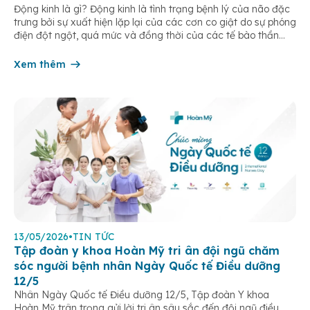
Động kinh là gì? Động kinh là tình trạng bệnh lý của não đặc
trưng bởi sự xuất hiện lặp lại của các cơn co giật do sự phóng
điện đột ngột, quá mức và đồng thời của các tế bào thần
kinh trong não. Những cơn này có thể gây ra rối loạn vận […]
Xem thêm
13/05/2026
•
TIN TỨC
Tập đoàn y khoa Hoàn Mỹ tri ân đội ngũ chăm
sóc người bệnh nhân Ngày Quốc tế Điều dưỡng
12/5
Nhân Ngày Quốc tế Điều dưỡng 12/5, Tập đoàn Y khoa
Hoàn Mỹ trân trọng gửi lời tri ân sâu sắc đến đội ngũ điều