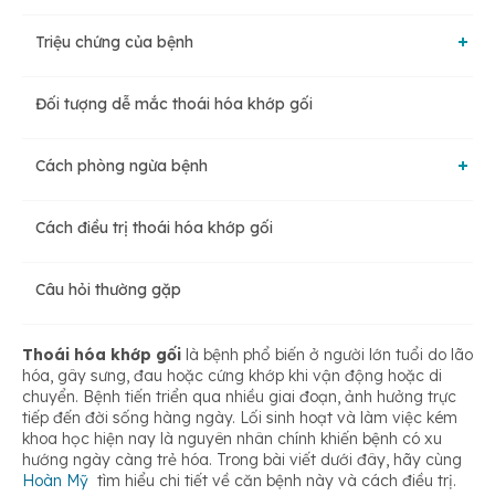
Triệu chứng của bệnh
Đối tượng dễ mắc thoái hóa khớp gối
Giai đoạn 1: Có dấu hiệu bệnh
Cách phòng ngừa bệnh
Giai đoạn 2: Mức độ bệnh nhẹ
Cách điều trị thoái hóa khớp gối
Chế độ dinh dưỡng
Giai đoạn 3: Mức độ trung bình
Câu hỏi thường gặp
Chế độ sinh hoạt và lao động hợp lý
Giai đoạn 4: Mức độ nghiêm trọng
Thoái hóa khớp gối
là bệnh phổ biến ở người lớn tuổi do lão
hóa, gây sưng, đau hoặc cứng khớp khi vận động hoặc di
Chẩn đoán thoái hóa khớp gối
chuyển. Bệnh tiến triển qua nhiều giai đoạn, ảnh hưởng trực
tiếp đến đời sống hàng ngày. Lối sinh hoạt và làm việc kém
khoa học hiện nay là nguyên nhân chính khiến bệnh có xu
hướng ngày càng trẻ hóa. Trong bài viết dưới đây, hãy cùng
Hoàn Mỹ
tìm hiểu chi tiết về căn bệnh này và cách điều trị.