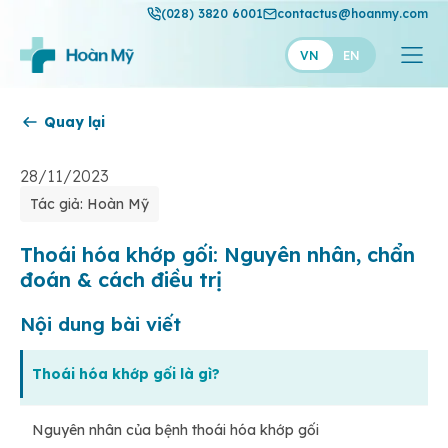
(028) 3820 6001
contactus@hoanmy.com
VN
EN
Quay lại
Hoàn Mỹ
Hoàn Mỹ Gold
28/11/2023
Tác giả: Hoàn Mỹ
Hạnh Phúc
Thuận Mỹ
Thoái hóa khớp gối: Nguyên nhân, chẩn
đoán & cách điều trị
Nội dung bài viết
Thoái hóa khớp gối là gì?
Nguyên nhân của bệnh thoái hóa khớp gối