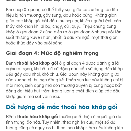
Khi chụp X-quang có thể thấy sụn giữa các xương có dấu
hiệu bị tổn thương, gây sưng, đau hoặc cứng. Không gian
giữa các khớp gối bắt đầu thu hẹp lại, khiến người bệnh cảm
thấy khó khăn khi đi bộ, chạy, cúi, quỳ… Triệu chứng cứng
khớp ở giai đoạn 2 cũng diễn ra ở giai đoạn 3 nhưng với tần
suất thường xuyên hơn, nhất là sau khi ngồi một thời gian
hoặc thức dậy vào buổi sáng.
Giai đoạn 4:
Mức độ nghiêm trọng
Bệnh
thoái hóa khớp gối
ở giai đoạn 4 được đánh giá là
nghiêm trọng, khi bất cứ cử động nào cần sử dụng đến khớp
đều gây đau nhói, khó chịu. Giai đoạn này không gian giữa
các xương bị thu hẹp đáng kể. Phần sụn lúc này không chỉ bị
mài mòn, biến dạng mà còn thường xuyên bị cứng hoặc bất
động đo thiếu hụt trầm trọng lượng chất dịch giúp các đầu
khớp giảm ma sát với nhau.
Đối tượng dễ mắc thoái hóa khớp gối
Bệnh
thoái hóa khớp gối
thường xuất hiện ở người già do
tình trạng lão hóa. Tuy nhiên, theo nghiên cứu, một số đối
tượng cũng có nguy cơ bị thoái hóa khớp sớm nếu không kịp