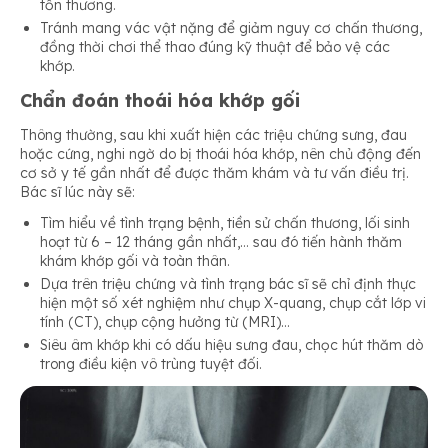
tổn thương.
Tránh mang vác vật nặng để giảm nguy cơ chấn thương,
đồng thời chơi thể thao đúng kỹ thuật để bảo vệ các
khớp.
Chẩn đoán thoái hóa khớp gối
Thông thường, sau khi xuất hiện các triệu chứng sưng, đau
hoặc cứng, nghi ngờ do bị thoái hóa khớp, nên chủ động đến
cơ sở y tế gần nhất để được thăm khám và tư vấn điều trị.
Bác sĩ lúc này sẽ:
Tìm hiểu về tình trạng bệnh, tiền sử chấn thương, lối sinh
hoạt từ 6 – 12 tháng gần nhất,… sau đó tiến hành thăm
khám khớp gối và toàn thân.
Dựa trên triệu chứng và tình trạng bác sĩ sẽ chỉ định thực
hiện một số xét nghiệm như chụp X-quang, chụp cắt lớp vi
tính (CT), chụp cộng hưởng từ (MRI)…
Siêu âm khớp khi có dấu hiệu sưng đau, chọc hút thăm dò
trong điều kiện vô trùng tuyệt đối.