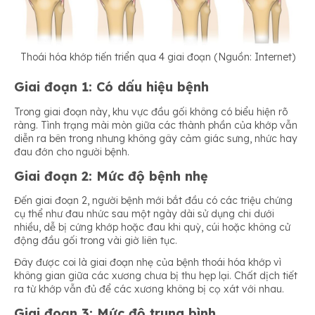
Thoái hóa khớp tiến triển qua 4 giai đoạn (Nguồn: Internet)
Giai đoạn 1:
Có dấu hiệu bệnh
Trong giai đoạn này, khu vực đầu gối không có biểu hiện rõ
ràng. Tình trạng mài mòn giữa các thành phần của khớp vẫn
diễn ra bên trong nhưng không gây cảm giác sưng, nhức hay
đau đớn cho người bệnh.
Giai đoạn 2:
Mức độ bệnh nhẹ
Đến giai đoạn 2, người bệnh mới bắt đầu có các triệu chứng
cụ thể như đau nhức sau một ngày dài sử dụng chi dưới
nhiều, dễ bị cứng khớp hoặc đau khi quỳ, cúi hoặc không cử
động đầu gối trong vài giờ liên tục.
Đây được coi là giai đoạn nhẹ của bệnh thoái hóa khớp vì
không gian giữa các xương chưa bị thu hẹp lại. Chất dịch tiết
ra từ khớp vẫn đủ để các xương không bị cọ xát với nhau.
Giai đoạn 3:
Mức độ trung bình