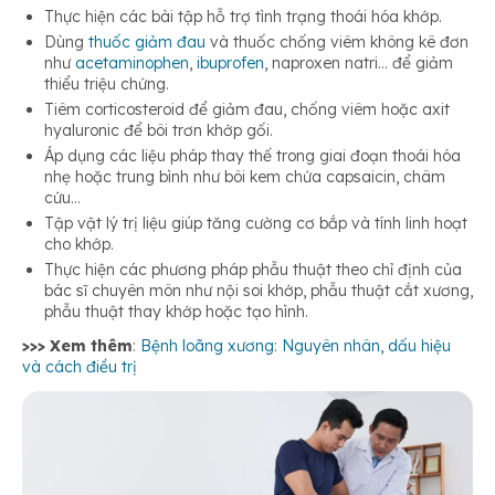
Thực hiện các bài tập hỗ trợ tình trạng thoái hóa khớp.
Dùng
thuốc giảm đau
và thuốc chống viêm không kê đơn
như
acetaminophen
,
ibuprofen
, naproxen natri… để giảm
thiểu triệu chứng.
Tiêm corticosteroid để giảm đau, chống viêm hoặc axit
hyaluronic để bôi trơn khớp gối.
Áp dụng các liệu pháp thay thế trong giai đoạn thoái hóa
nhẹ hoặc trung bình như bôi kem chứa capsaicin, châm
cứu…
Tập vật lý trị liệu giúp tăng cường cơ bắp và tính linh hoạt
cho khớp.
Thực hiện các phương pháp phẫu thuật theo chỉ định của
bác sĩ chuyên môn như nội soi khớp, phẫu thuật cắt xương,
phẫu thuật thay khớp hoặc tạo hình.
>>> Xem thêm
:
Bệnh loãng xương: Nguyên nhân, dấu hiệu
và cách điều trị