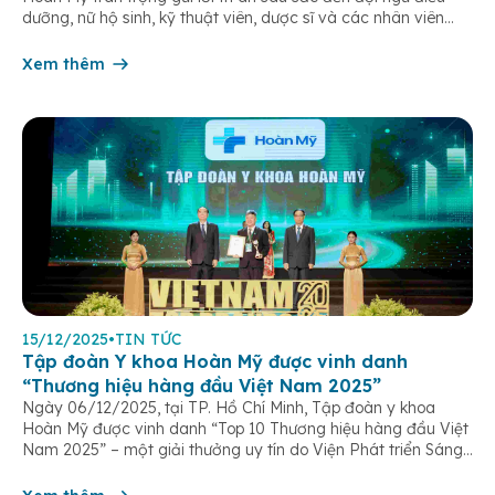
dưỡng, nữ hộ sinh, kỹ thuật viên, dược sĩ và các nhân viên
chăm sóc người bệnh trên toàn hệ thống – những người luôn
âm thầm đồng hành trên […]
Xem thêm
15/12/2025
•
TIN TỨC
Tập đoàn Y khoa Hoàn Mỹ được vinh danh
“Thương hiệu hàng đầu Việt Nam 2025”
Ngày 06/12/2025, tại TP. Hồ Chí Minh, Tập đoàn y khoa
Hoàn Mỹ được vinh danh “Top 10 Thương hiệu hàng đầu Việt
Nam 2025” – một giải thưởng uy tín do Viện Phát triển Sáng
chế và Đổi mới Công nghệ phối hợp với Trung tâm Nghiên
cứu Phát triển Doanh nghiệp Châu Á […]