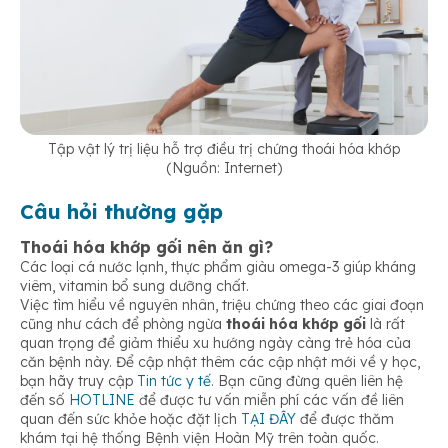
Tập vật lý trị liệu hỗ trợ điều trị chứng thoái hóa khớp
(Nguồn: Internet)
Câu hỏi thường gặp
Thoái hóa khớp gối nên ăn gì?
Các loại cá nước lạnh, thực phẩm giàu omega-3 giúp kháng
viêm, vitamin bổ sung dưỡng chất.
Việc tìm hiểu về nguyên nhân, triệu chứng theo các giai đoạn
cũng như cách để phòng ngừa
thoái hóa khớp gối
là rất
quan trọng để giảm thiểu xu hướng ngày càng trẻ hóa của
căn bệnh này. Để cập nhật thêm các cập nhật mới về y học,
bạn hãy truy cập
Tin tức y tế
. Bạn cũng đừng quên liên hệ
đến số
HOTLINE
để được tư vấn miễn phí các vấn đề liên
quan đến sức khỏe hoặc đặt lịch
TẠI ĐÂY
để được thăm
khám tại hệ thống Bệnh viện Hoàn Mỹ trên toàn quốc.