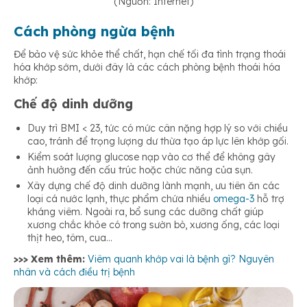
(Nguồn: Internet)
Cách phòng ngừa bệnh
Để bảo vệ sức khỏe thể chất, hạn chế tối đa tình trạng thoái
hóa khớp sớm, dưới đây là các cách phòng bệnh thoái hóa
khớp:
Chế độ dinh dưỡng
Duy trì BMI < 23, tức có mức cân nặng hợp lý so với chiều
cao, tránh để trọng lượng dư thừa tạo áp lực lên khớp gối.
Kiểm soát lượng glucose nạp vào cơ thể để không gây
ảnh hưởng đến cấu trúc hoặc chức năng của sụn.
Xây dựng chế độ dinh dưỡng lành mạnh, ưu tiên ăn các
loại cá nước lạnh, thực phẩm chứa nhiều
omega-3
hỗ trợ
kháng viêm. Ngoài ra, bổ sung các dưỡng chất giúp
xương chắc khỏe có trong sườn bò, xương ống, các loại
thịt heo, tôm, cua…
>>> Xem thêm:
Viêm quanh khớp vai là bệnh gì? Nguyên
nhân và cách điều trị bệnh