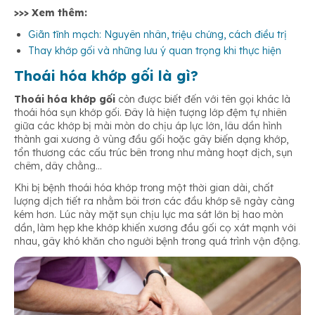
>>> Xem thêm:
Giãn tĩnh mạch: Nguyên nhân, triệu chứng, cách điều trị
Thay khớp gối và những lưu ý quan trọng khi thực hiện
Thoái hóa khớp gối là gì?
Thoái hóa khớp gối
còn được biết đến với tên gọi khác là
thoái hóa sụn khớp gối. Đây là hiện tượng lớp đệm tự nhiên
giữa các khớp bị mài mòn do chịu áp lực lớn, lâu dần hình
thành gai xương ở vùng đầu gối hoặc gây biến dạng khớp,
tổn thương các cấu trúc bên trong như màng hoạt dịch, sụn
chêm, dây chằng…
Khi bị bệnh thoái hóa khớp trong một thời gian dài, chất
lượng dịch tiết ra nhằm bôi trơn các đầu khớp sẽ ngày càng
kém hơn. Lúc này mặt sụn chịu lực ma sát lớn bị hao mòn
dần, làm hẹp khe khớp khiến xương đầu gối cọ xát mạnh với
nhau, gây khó khăn cho người bệnh trong quá trình vận động.