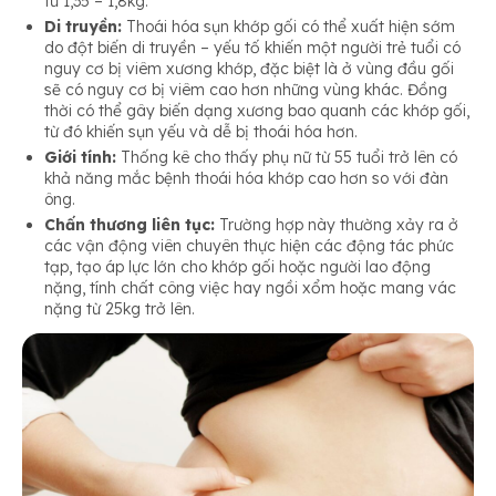
từ 1,35 – 1,8kg.
Di truyền:
Thoái hóa sụn khớp gối có thể xuất hiện sớm
do đột biến di truyền – yếu tố khiến một người trẻ tuổi có
nguy cơ bị viêm xương khớp, đặc biệt là ở vùng đầu gối
sẽ có nguy cơ bị viêm cao hơn những vùng khác. Đồng
thời có thể gây biến dạng xương bao quanh các khớp gối,
từ đó khiến sụn yếu và dễ bị thoái hóa hơn.
Giới tính:
Thống kê cho thấy phụ nữ từ 55 tuổi trở lên có
khả năng mắc bệnh thoái hóa khớp cao hơn so với đàn
ông.
Chấn thương liên tục:
Trường hợp này thường xảy ra ở
các vận động viên chuyên thực hiện các động tác phức
tạp, tạo áp lực lớn cho khớp gối hoặc người lao động
nặng, tính chất công việc hay ngồi xổm hoặc mang vác
nặng từ 25kg trở lên.