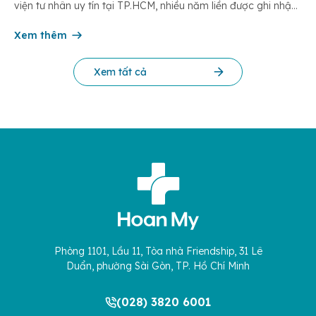
viện tư nhân uy tín tại TP.HCM, nhiều năm liền được ghi nhận
trong nhóm 10 bệnh viện có chất lượng hàng đầu theo các bộ
tiêu chí đánh giá của Bộ y tế. Điều tạo nên giá trị của […]
Xem thêm
Xem tất cả
Phòng 1101, Lầu 11, Tòa nhà Friendship, 31 Lê
Duẩn, phường Sài Gòn, TP. Hồ Chí Minh
(028) 3820 6001