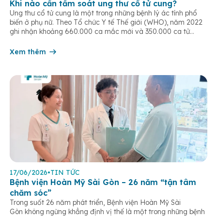
Khi nào cần tầm soát ung thư cổ tử cung?
Ung thư cổ tử cung là một trong những bệnh lý ác tính phổ
biến ở phụ nữ. Theo Tổ chức Y tế Thế giới (WHO), năm 2022
ghi nhận khoảng 660.000 ca mắc mới và 350.000 ca tử
vong do ung thư cổ tử cung trên toàn cầu. Tầm soát ung thư
cổ tử […]
Xem thêm
17/06/2026
•
TIN TỨC
Bệnh viện Hoàn Mỹ Sài Gòn – 26 năm “tận tâm
chăm sóc”
Trong suốt 26 năm phát triển, Bệnh viện Hoàn Mỹ Sài
Gòn không ngừng khẳng định vị thế là một trong những bệnh