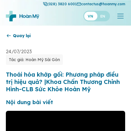
(028) 3820 6001
contactus@hoanmy.com
VN
EN
Quay lại
Hoàn Mỹ
Hoàn Mỹ Gold
24/07/2023
Tác giả: Hoàn Mỹ Sài Gòn
Hạnh Phúc
Thuận Mỹ
Thoái hóa khớp gối: Phương pháp điều
trị hiệu quả? |Khoa Chấn Thương Chỉnh
Hình-CLB Sức Khỏe Hoàn Mỹ
Nội dung bài viết