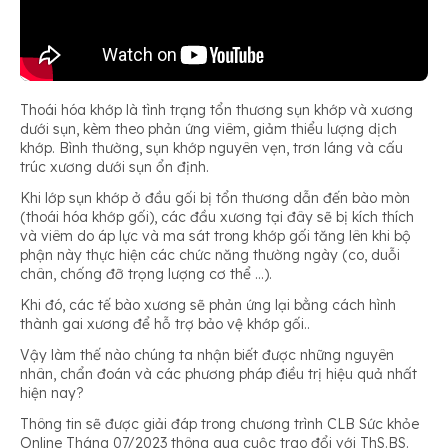
Thoái hóa khớp là tình trạng tổn thương sụn khớp và xương
dưới sụn, kèm theo phản ứng viêm, giảm thiểu lượng dịch
khớp. Bình thường, sụn khớp nguyên vẹn, trơn láng và cấu
trúc xương dưới sụn ổn định.
Khi lớp sụn khớp ở đầu gối bị tổn thương dẫn đến bào mòn
(thoái hóa khớp gối), các đầu xương tại đây sẽ bị kích thích
và viêm do áp lực và ma sát trong khớp gối tăng lên khi bộ
phận này thực hiện các chức năng thường ngày (co, duỗi
chân, chống đỡ trọng lượng cơ thể …).
Khi đó, các tế bào xương sẽ phản ứng lại bằng cách hình
thành gai xương để hỗ trợ bảo vệ khớp gối..
Vậy làm thế nào chúng ta nhận biết được những nguyên
nhân, chẩn đoán và các phương pháp điều trị hiệu quả nhất
hiện nay?
Thông tin sẽ được giải đáp trong chương trình CLB Sức khỏe
Online Tháng 07/2023 thông qua cuộc trao đổi với ThS.BS.