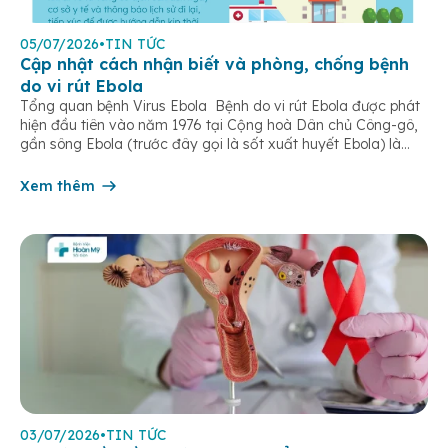
05/07/2026
•
TIN TỨC
Cập nhật cách nhận biết và phòng, chống bệnh
do vi rút Ebola
Tổng quan bệnh Virus Ebola Bệnh do vi rút Ebola được phát
hiện đầu tiên vào năm 1976 tại Cộng hoà Dân chủ Công-gô,
gần sông Ebola (trước đây gọi là sốt xuất huyết Ebola) là
một bệnh truyền nhiễm cấp tính, có thể bùng phát thành
dịch. Bệnh lây truyền do tiếp xúc trực […]
Xem thêm
03/07/2026
•
TIN TỨC