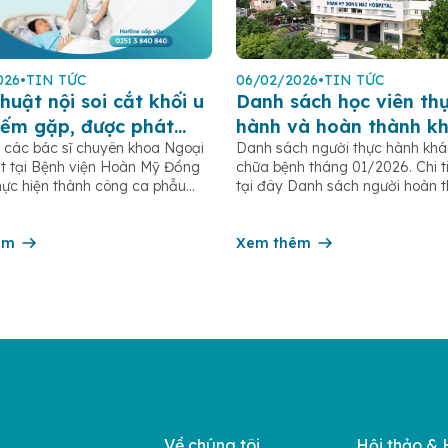
026
•
TIN TỨC
06/02/2026
•
TIN TỨC
huật nội soi cắt khối u
Danh sách học viên th
iếm gặp, được phát
hành và hoàn thành k
 các bác sĩ chuyên khoa Ngoại
Danh sách người thực hành kh
ình cờ qua khám sức
chữa bệnh 2026
t tại Bệnh viện Hoàn Mỹ Đồng
chữa bệnh tháng 01/2026. Chi t
ịnh kỳ.
hực hiện thành công ca phẫu
tại đây Danh sách người hoàn 
 soi cắt lách để loại bỏ khối u
thực hành khám bệnh chữa bện
 cho người bệnh L.T.T.M (sinh
01/2026. Chi tiết xem tại đây 
, ngụ tại phường Tân Triều).
êm
người hoàn thành thực hành kh
Xem thêm
 ý, khối u này hoàn […]
chữa bệnh tháng 02/2026. Chi t
tại đây Danh sách người […]
Về chúng tôi
Hội thảo & 