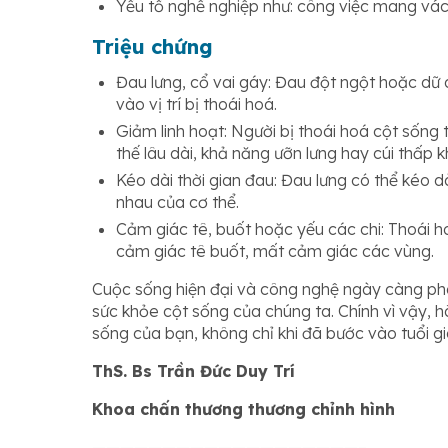
Yếu tố nghề nghiệp như: công việc mang vác 
Triệu chứng
Đau lưng, cổ vai gáy: Đau đột ngột hoặc dữ d
vào vị trí bị thoái hoá.
Giảm linh hoạt: Người bị thoái hoá cột sống
thế lâu dài, khả năng ưỡn lưng hay cúi thấp k
Kéo dài thời gian đau: Đau lưng có thể kéo d
nhau của cơ thể.
Cảm giác tê, buốt hoặc yếu các chi: Thoái h
cảm giác tê buốt, mất cảm giác các vùng.
Cuộc sống hiện đại và công nghệ ngày càng phát
sức khỏe cột sống của chúng ta. Chính vì vậy, 
sống của bạn, không chỉ khi đã bước vào tuổi gi
ThS. Bs Trần Đức Duy Trí
Khoa chấn thương thương chỉnh hình
———————————————————–