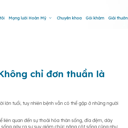
tôi
Mạng lưới Hoàn Mỹ
Chuyên khoa
Gói khám
Giải thưở
Không chỉ đơn thuần là
i lớn tuổi, tuy nhiên bệnh vẫn có thể gặp ở những người
hể liên quan đến sự thoái hóa thân sống, đĩa đệm, dây
 sống gây ra sự suy giảm chức năng cột sống cũng như