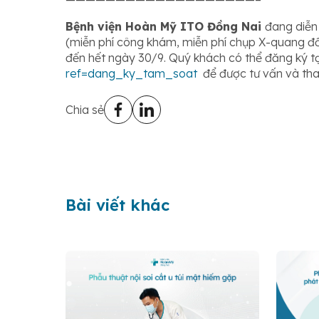
Bệnh viện Hoàn Mỹ ITO Đồng Nai
đang diễn
(miễn phí công khám, miễn phí chụp X-quang đố
đến hết ngày 30/9. Quý khách có thể đăng ký tạ
ref=dang_ky_tam_soat
để được tư vấn và tha
Chia sẻ
Bài viết khác