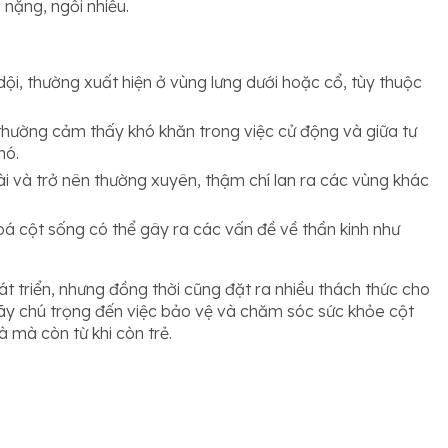
nặng, ngồi nhiều.
ội, thường xuất hiện ở vùng lưng dưới hoặc cổ, tùy thuộc
 thường cảm thấy khó khăn trong việc cử động và giữa tư
hó.
ài và trở nên thường xuyên, thậm chí lan ra các vùng khác
oá cột sống có thể gây ra các vấn đề về thần kinh như
 triển, nhưng đồng thời cũng đặt ra nhiều thách thức cho
hãy chú trọng đến việc bảo vệ và chăm sóc sức khỏe cột
à mà còn từ khi còn trẻ.