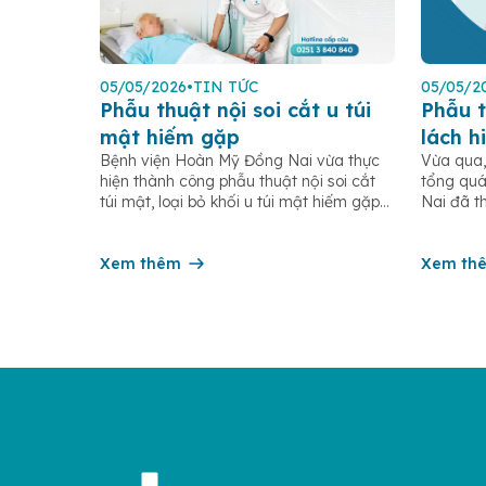
05/05/2026
•
TIN TỨC
05/05/2
Phẫu thuật nội soi cắt u túi
Phẫu t
mật hiếm gặp
lách h
Bệnh viện Hoàn Mỹ Đồng Nai vừa thực
Vừa qua,
hiện t
hiện thành công phẫu thuật nội soi cắt
tổng quá
khỏe đ
túi mật, loại bỏ khối u túi mật hiếm gặp
Nai đã t
cho bệnh nhân N.V.C (sinh năm 1959, ngụ
thuật nội
tại xã Xuân Quế, tỉnh Đồng Nai). Bệnh
hiếm gặp
nhân nhập viện trong tình trạng đau
Xem thêm
năm 1987
Xem th
vùng thượng vị kéo dài, kèm […]
Đáng chú