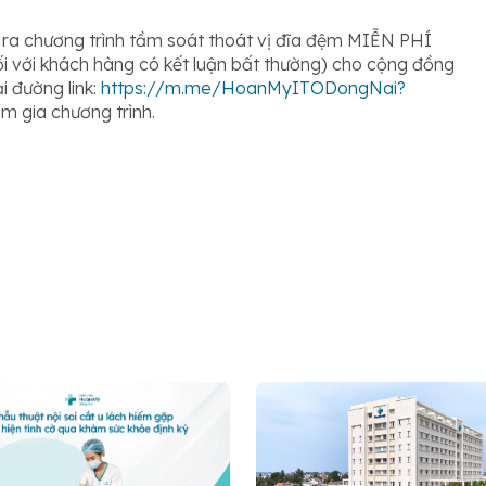
 ra chương trình tầm soát thoát vị đĩa đệm MIỄN PHÍ
i với khách hàng có kết luận bất thường) cho cộng đồng
i đường link:
https://m.me/HoanMyITODongNai?
m gia chương trình.