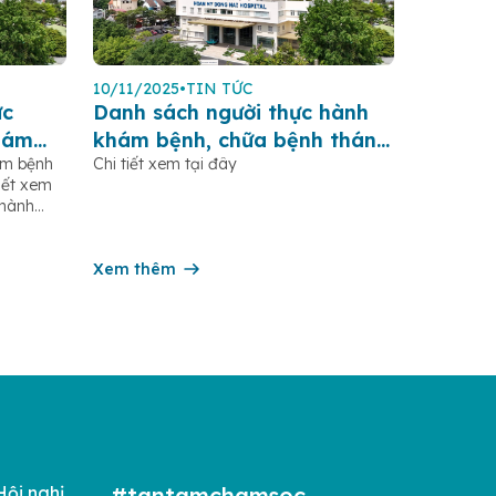
10/11/2025
•
TIN TỨC
ực
Danh sách người thực hành
hám
khám bệnh, chữa bệnh tháng
ám bệnh
Chi tiết xem tại đây
ngày 10.11.2025
iết xem
thành
h tháng
Danh sách
ám bệnh
Xem thêm
iết xem
Hội nghị
#tantamchamsoc