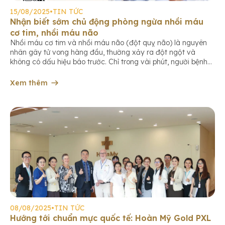
15/08/2025
•
TIN TỨC
Nhận biết sớm chủ động phòng ngừa nhồi máu
cơ tim, nhồi máu não
Nhồi máu cơ tim và nhồi máu não (đột quỵ não) là nguyên
nhân gây tử vong hàng đầu, thường xảy ra đột ngột và
không có dấu hiệu báo trước. Chỉ trong vài phút, người bệnh
có thể rơi vào hôn mê, liệt vĩnh viễn hoặc tử vong nếu không
cấp cứu kịp thời. […]
Xem thêm
08/08/2025
•
TIN TỨC
Hướng tới chuẩn mực quốc tế: Hoàn Mỹ Gold PXL