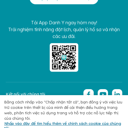
Tải App Danh Y ngay hôm nay!
Trải nghiệm tính năng đặt lịch, quản lý hồ sơ và nhận
các ưu đãi.
Kết nối với chúng tôi
Bằng cách nhấp vào "Chấp nhận tất cả", bạn đồng ý với việc lưu
trữ cookie trên thiết bị của mình để cải thiện điều hướng trang
Copyright 2026 © Hoan My Corporation
Chính sách bảo mật
web, phân tích việc sử dụng trang và hỗ trợ các nỗ lực tiếp thị
của chúng tôi.
Nhấp vào đây để tìm hiểu thêm về chính sách cookie của chúng