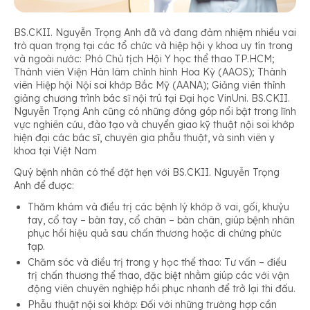
BS.CKII. Nguyễn Trọng Anh đã và đang đảm nhiệm nhiều vai
trò quan trọng tại các tổ chức và hiệp hội y khoa uy tín trong
và ngoài nước: Phó Chủ tịch Hội Y học thể thao TP.HCM;
Thành viên Viện Hàn lâm chỉnh hình Hoa Kỳ (AAOS); Thành
viên Hiệp hội Nội soi khớp Bắc Mỹ (AANA); Giảng viên thỉnh
giảng chương trình bác sĩ nội trú tại Đại học VinUni. BS.CKII.
Nguyễn Trọng Anh cũng có những đóng góp nổi bật trong lĩnh
vực nghiên cứu, đào tạo và chuyển giao kỹ thuật nội soi khớp
hiện đại các bác sĩ, chuyên gia phẫu thuật, và sinh viên y
khoa tại Việt Nam
Quý bệnh nhân có thể đặt hẹn với BS.CKII. Nguyễn Trọng
Anh để được:
Thăm khám và điều trị các bệnh lý khớp ở vai, gối, khuỷu
tay, cổ tay – bàn tay, cổ chân – bàn chân, giúp bệnh nhân
phục hồi hiệu quả sau chấn thương hoặc di chứng phức
tạp.
Chăm sóc và điều trị trong y học thể thao: Tư vấn – điều
trị chấn thương thể thao, đặc biệt nhằm giúp các với vận
động viên chuyên nghiệp hồi phục nhanh để trở lại thi đấu.
Phẫu thuật nội soi khớp: Đối với những trường hợp cần