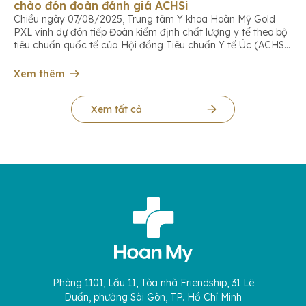
chào đón đoàn đánh giá ACHSi
Chiều ngày 07/08/2025, Trung tâm Y khoa Hoàn Mỹ Gold
PXL vinh dự đón tiếp Đoàn kiểm định chất lượng y tế theo bộ
tiêu chuẩn quốc tế của Hội đồng Tiêu chuẩn Y tế Úc (ACHS
International). Đây là dấu mốc quan trọng trong hành trình
không ngừng nâng cao chất lượng dịch vụ, […]
Xem thêm
Xem tất cả
Phòng 1101, Lầu 11, Tòa nhà Friendship, 31 Lê
Duẩn, phường Sài Gòn, TP. Hồ Chí Minh