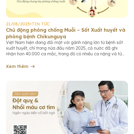
21/08/2025
•
TIN TỨC
Chủ động phòng chống Muỗi – Sốt Xuất huyết và
phòng bệnh Chikunguya
Việt Nam hiện đang đối mặt với gánh nặng lớn từ bệnh sốt
xuất huyết, chỉ trong nửa đầu năm 2025, cả nước đã ghi
nhận hơn 40.000 ca mắc, trong đó có nhiều ca nặng và tử
vong. Bên cạnh sốt xuất huyết, bệnh Chikungunya cũng đang
có xu hướng gia tăng trên thế […]
Xem thêm