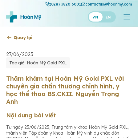
(028) 3820 6001
contactus@hoanmy.com
VN
EN
Quay lại
Hoàn Mỹ
Hoàn Mỹ Gold
27/06/2025
Tác giả: Hoàn Mỹ Gold PXL
Hạnh Phúc
Thuận Mỹ
Thăm khám tại Hoàn Mỹ Gold PXL với
chuyên gia chấn thương chỉnh hình, y
học thể thao BS.CKII. Nguyễn Trọng
Anh
Nội dung bài viết
Từ ngày 25/06/2025, Trung tâm y khoa Hoàn Mỹ Gold PXL,
thành viên Tập đoàn y khoa Hoàn Mỹ vinh dự chào đón