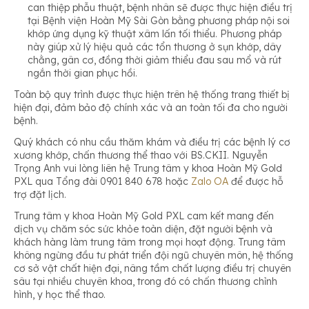
can thiệp phẫu thuật, bệnh nhân sẽ được thực hiện điều trị
tại Bệnh viện Hoàn Mỹ Sài Gòn bằng phương pháp nội soi
khớp ứng dụng kỹ thuật xâm lấn tối thiểu. Phương pháp
này giúp xử lý hiệu quả các tổn thương ở sụn khớp, dây
chằng, gân cơ, đồng thời giảm thiểu đau sau mổ và rút
ngắn thời gian phục hồi.
Toàn bộ quy trình được thực hiện trên hệ thống trang thiết bị
hiện đại, đảm bảo độ chính xác và an toàn tối đa cho người
bệnh.
Quý khách có nhu cầu thăm khám và điều trị các bệnh lý cơ
xương khớp, chấn thương thể thao với BS.CKII. Nguyễn
Trọng Anh vui lòng liên hệ Trung tâm y khoa Hoàn Mỹ Gold
PXL qua Tổng đài 0901 840 678 hoặc
Zalo OA
để được hỗ
trợ đặt lịch.
Trung tâm y khoa Hoàn Mỹ Gold PXL cam kết mang đến
dịch vụ chăm sóc sức khỏe toàn diện, đặt người bệnh và
khách hàng làm trung tâm trong mọi hoạt động. Trung tâm
không ngừng đầu tư phát triển đội ngũ chuyên môn, hệ thống
cơ sở vật chất hiện đại, nâng tầm chất lượng điều trị chuyên
sâu tại nhiều chuyên khoa, trong đó có chấn thương chỉnh
hình, y học thể thao.