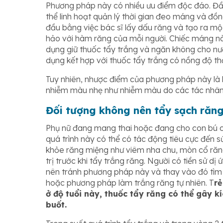
Phương pháp này có nhiều ưu điểm độc đáo. Đầu 
thể linh hoạt quản lý thời gian đeo máng và đồng
đầu bằng việc bác sĩ lấy dấu răng và tạo ra m
hảo với hàm răng của mỗi người. Chiếc máng này
dụng giữ thuốc tẩy trắng và ngăn không cho nư
dụng kết hợp với thuốc tẩy trắng có nồng độ t
Tuy nhiên, nhược điểm của phương pháp này là h
nhiễm màu nhẹ như nhiễm màu do các tác nhân 
Đối tượng không nên tẩy sạch răn
Phụ nữ đang mang thai hoặc đang cho con bú cầ
quá trình này có thể có tác động tiêu cực đến 
khỏe răng miệng như viêm nha chu, mòn cổ răng
trị trước khi tẩy trắng răng. Người có tiền sử dị
nên tránh phương pháp này và thay vào đó tìm
hoặc phương pháp làm trắng răng tự nhiên. T
rẻ
ở độ tuổi này, thuốc tẩy răng có thể gây k
buốt.