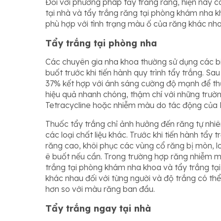
Đối với phương pháp tẩy trắng răng, hiện nay c
tại nhà và tẩy trắng răng tại phòng khám nha 
phù hợp với tình trạng màu ố của răng khác nha
Tẩy trắng tại phòng nha
Các chuyên gia nha khoa thường sử dụng các b
buốt trước khi tiến hành quy trình tẩy trắng. S
37% kết hợp với ánh sáng cường độ mạnh để thự
hiệu quả nhanh chóng, thậm chí với những trư
Tetracycline hoặc nhiễm màu do tác động của 
Thuốc tẩy trắng chỉ ảnh hưởng đến răng tự nhi
các loại chất liệu khác. Trước khi tiến hành tẩy 
răng cao, khôi phục các vùng cổ răng bị mòn, l
ê buốt nếu cần. Trong trường hợp răng nhiễm m
trắng tại phòng khám nha khoa và tẩy trắng tạ
khác nhau đối với từng người và độ trắng có thể
hơn so với màu răng ban đầu.
Tẩy trắng ngay tại nhà