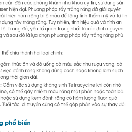
ạn cần đến các phòng khám nha khoa uy tín, sử dụng sản
er hiện đại. Phương pháp tẩy trắng răng đã giải quyết
i thiện hàm răng bị ố màu để tăng tính thẩm mỹ và tự tin
 dụng tẩy trắng răng. Tuy nhiên, tính hiệu quả và tính an
 tố. Trong đó, yếu tố quan trọng nhất là xác định nguyên
 và sau đó là lựa chọn phương pháp tẩy trắng răng phù
ể chia thành hai loại chính:
 gồm thức ăn và đồ uống có màu sắc như rượu vang, cà
 như việc đánh răng không đúng cách hoặc không làm sạch
ng thời gian dài.
:
Gồm việc sử dụng kháng sinh Tetracycline khi còn nhỏ
line, có thể gây nhiễm màu răng một phần hoặc toàn bộ.
r hoặc sử dụng kem đánh răng có hàm lượng fluor quá
 Tuổi tác, di truyền cũng có thể góp phần vào sự thay đổi
g phổ biến