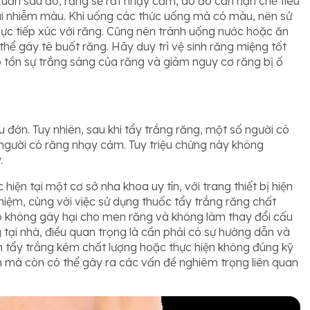
 tuần sau đó, răng sẽ rất nhạy cảm, do đó cần hạn chế tiêu
i nhiễm màu. Khi uống các thức uống mà có màu, nên sử
 lực tiếp xúc với răng. Cũng nên tránh uống nước hoặc ăn
thể gây tê buốt răng. Hãy duy trì vệ sinh răng miệng tốt
tồn sự trắng sáng của răng và giảm nguy cơ răng bị ố
đớn. Tuy nhiên, sau khi tẩy trắng răng, một số người có
g người có răng nhạy cảm. Tuy triệu chứng này không
.
hiện tại một cơ sở nha khoa uy tín, với trang thiết bị hiện
hiệm, cùng với việc sử dụng thuốc tẩy trắng răng chất
 Nó không gây hại cho men răng và không làm thay đổi cấu
ng tại nhà, điều quan trọng là cần phải có sự hướng dẫn và
m tẩy trắng kém chất lượng hoặc thực hiện không đúng kỹ
h mà còn có thể gây ra các vấn đề nghiêm trọng liên quan