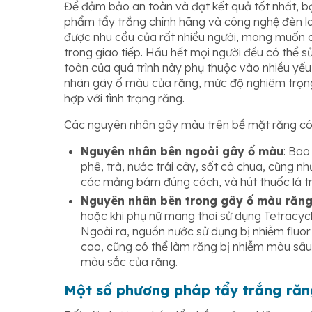
Để đảm bảo an toàn và đạt kết quả tốt nhất, b
phẩm tẩy trắng chính hãng và công nghệ đèn las
được nhu cầu của rất nhiều người, mong muốn cả
trong giao tiếp. Hầu hết mọi người đều có thể sử
toàn của quá trình này phụ thuộc vào nhiều yếu
nhân gây ố màu của răng, mức độ nghiêm trọng
hợp với tình trạng răng.
Các nguyên nhân gây màu trên bề mặt răng có th
Nguyên nhân bên ngoài gây ố màu
: Bao
phê, trà, nước trái cây, sốt cà chua, cũng
các mảng bám đúng cách, và hút thuốc lá tro
Nguyên nhân bên trong gây ố màu răng
hoặc khi phụ nữ mang thai sử dụng Tetracyc
Ngoài ra, nguồn nước sử dụng bị nhiễm fluo
cao, cũng có thể làm răng bị nhiễm màu sâu.
màu sắc của răng.
Một số phương pháp tẩy trắng răn