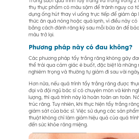
Trong suốt quá trình tẩy trắng và trong vòng 2
thụ thực phẩm có màu sậm để tránh nguy cơ tá
dụng ống hút thay vì uống trực tiếp để giảm áp
thức ăn quá nóng hoặc quá lạnh, vì điều này có 
bằng cách đánh răng kỹ sau mỗi bữa ăn để bảo 
màu trở lại.
Phương pháp này có đau không?
Các phương pháp tẩy trắng răng không gây đau 
thể trải qua cảm giác ê buốt, đặc biệt là nhữn
nghiêm trọng và thường tự giảm đi sau vài ngày
Hơn nữa, nếu quá trình tẩy trắng răng được thực 
đại và đội ngũ bác sĩ có chuyên môn và kinh ng
lượng, thì quá trình này là hoàn toàn an toàn.
trúc răng. Tuy nhiên, khi thực hiện tẩy trắng ră
giám sát của bác sĩ. Việc sử dụng các sản phẩ
thuật không chỉ làm giảm hiệu quả của quá trìn
đến sức khỏe răng miệng.