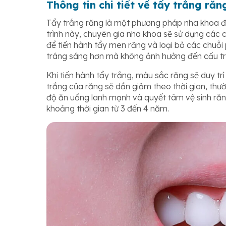
Thông tin chi tiết về tẩy trắng răn
Tẩy trắng răng là một phương pháp nha khoa đư
trình này, chuyên gia nha khoa sẽ sử dụng các
để tiến hành tẩy men răng và loại bỏ các chuỗi
tráng sáng hơn mà không ảnh hưởng đến cấu tr
Khi tiến hành tẩy trắng, màu sắc răng sẽ duy t
trắng của răng sẽ dần giảm theo thời gian, thườ
độ ăn uống lanh mạnh và quyết tâm vệ sinh răn
khoảng thời gian từ 3 đến 4 năm.