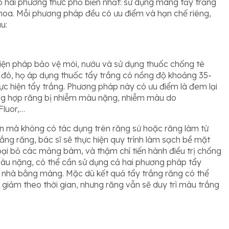
ó hai phương thức phổ biến nhất: sử dụng máng tẩy trắng
khoa. Mỗi phương pháp đều có ưu điểm và hạn chế riêng,
u:
iện pháp bảo vệ môi, nướu và sử dụng thuốc chống tê
au đó, họ áp dụng thuốc tẩy trắng có nồng độ khoảng 35-
c hiện tẩy trắng. Phương pháp này có ưu điểm là đem lại
ờng hợp răng bị nhiễm màu nặng, nhiễm màu do
Fluor,…
ên mà không có tác dụng trên răng sứ hoặc răng làm từ
trắng răng, bác sĩ sẽ thực hiện quy trình làm sạch bề mặt
oại bỏ các mảng bám, và thậm chí tiến hành điều trị chống
àu nặng, có thể cần sử dụng cả hai phương pháp tẩy
i nhà bằng máng. Mặc dù kết quả tẩy trắng răng có thể
 giảm theo thời gian, nhưng răng vẫn sẽ duy trì màu trắng