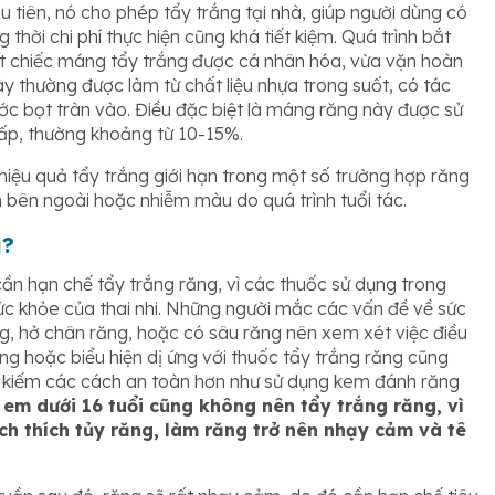
tiên, nó cho phép tẩy trắng tại nhà, giúp người dùng có
 thời chi phí thực hiện cũng khá tiết kiệm. Quá trình bắt
ột chiếc máng tẩy trắng được cá nhân hóa, vừa vặn hoàn
 thường được làm từ chất liệu nhựa trong suốt, có tác
ớc bọt tràn vào. Điều đặc biệt là máng răng này được sử
hấp, thường khoảng từ 10-15%.
iệu quả tẩy trắng giới hạn trong một số trường hợp răng
bên ngoài hoặc nhiễm màu do quá trình tuổi tác.
g?
n hạn chế tẩy trắng răng, vì các thuốc sử dụng trong
sức khỏe của thai nhi. Những người mắc các vấn đề về sức
, hở chân răng, hoặc có sâu răng nên xem xét việc điều
 ứng hoặc biểu hiện dị ứng với thuốc tẩy trắng răng cũng
 kiếm các cách an toàn hơn như sử dụng kem đánh răng
 em dưới 16 tuổi cũng không nên tẩy trắng răng, vì
ích thích tủy răng, làm răng trở nên nhạy cảm và tê