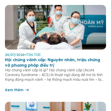
24/07/2026
•
TIN TỨC
Hội chứng vành cấp: Nguyên nhân, triệu chứng
và phương pháp điều trị
Hội chứng vành cấp là gì? Hội chứng vành cấp (Acute
Coronary Syndrome – ACS) là thuật ngữ dùng để mô tả tình
trạng động mạch vành – hệ thống mạch máu nuôi tim – bị
tắc nghẽn một phần hoặc hoàn toàn, khiến lưu lượng máu
đến cơ tim giảm hoặc ngừng đột ngột. […]
Xem thêm