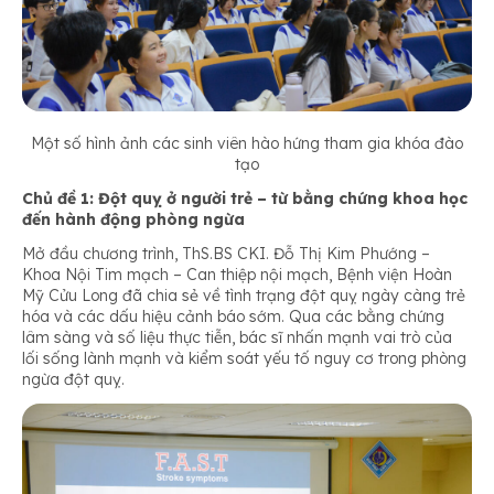
Một số hình ảnh các sinh viên hào hứng tham gia khóa đào
tạo
Chủ đề 1: Đột quỵ ở người trẻ – từ bằng chứng khoa học
đến hành động phòng ngừa
Mở đầu chương trình, ThS.BS CKI. Đỗ Thị Kim Phướng –
Khoa Nội Tim mạch – Can thiệp nội mạch, Bệnh viện Hoàn
Mỹ Cửu Long đã chia sẻ về tình trạng đột quỵ ngày càng trẻ
hóa và các dấu hiệu cảnh báo sớm. Qua các bằng chứng
lâm sàng và số liệu thực tiễn, bác sĩ nhấn mạnh vai trò của
lối sống lành mạnh và kiểm soát yếu tố nguy cơ trong phòng
ngừa đột quỵ.