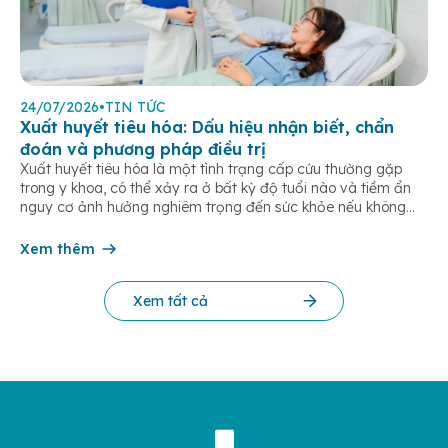
24/07/2026
•
TIN TỨC
Xuất huyết tiêu hóa: Dấu hiệu nhận biết, chẩn
đoán và phương pháp điều trị
Xuất huyết tiêu hóa là một tình trạng cấp cứu thường gặp
trong y khoa, có thể xảy ra ở bất kỳ độ tuổi nào và tiềm ẩn
nguy cơ ảnh hưởng nghiêm trọng đến sức khỏe nếu không
được phát hiện và điều trị kịp thời. Bài viết dưới đây giúp bạn
hiểu rõ […]
Xem thêm
Xem tất cả