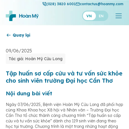
(028) 3820 6001
contactus@hoanmy.com
VN
EN
Quay lại
Hoàn Mỹ
Hoàn Mỹ Gold
09/06/2025
Tác giả: Hoàn Mỹ Cửu Long
Hạnh Phúc
Thuận Mỹ
Tập huấn sơ cấp cứu và tư vấn sức khỏe
cho sinh viên trường Đại học Cần Thơ
Nội dung bài viết
Ngày 07/06/2025, Bệnh viện Hoàn Mỹ Cửu Long đã phối hợp
cùng Khoa Khoa học Xã hội và Nhân văn – Trường Đại học
Cần Thơ tổ chức thành công chương trình “Tập huấn sơ cấp
cứu và tư vấn sức khỏe” dành cho 119 sinh viên đang theo
học tại trường. Chương trình là một trong những hoạt động