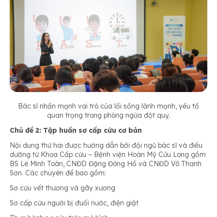
Bác sĩ nhấn mạnh vai trò của lối sống lành mạnh, yếu tố
quan trọng trong phòng ngừa đột quỵ.
Chủ đề 2: Tập huấn sơ cấp cứu cơ bản
Nội dung thứ hai được hướng dẫn bởi đội ngũ bác sĩ và điều
dưỡng từ Khoa Cấp cứu – Bệnh viện Hoàn Mỹ Cửu Long gồm
BS Lê Minh Toàn, CNĐD Đặng Đông Hồ và CNĐD Võ Thanh
Sơn. Các chuyên đề bao gồm:
Sơ cứu vết thương và gãy xương
Sơ cấp cứu người bị đuối nước, điện giật