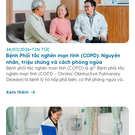
24/07/2026
•
TIN TỨC
Bệnh Phổi tắc nghẽn mạn tính (COPD): Nguyên
nhân, triệu chứng và cách phòng ngừa
Bệnh phổi tắc nghẽn mạn tính (COPD) là gì? Bệnh phổi tắc
nghẽn mạn tính (COPD – Chronic Obstructive Pulmonary
Disease) là bệnh lý hô hấp phổ biến, có thể phòng ngừa và
điều trị được nếu phát hiện sớm. Bệnh đặc trưng bởi các triệu
chứng hô hấp mạn tính như khó thở, ho […]
Xem thêm