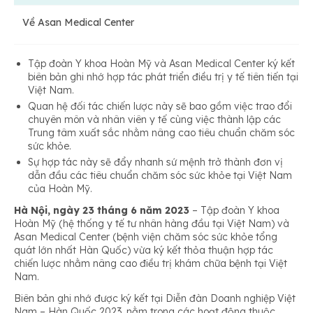
Về Asan Medical Center
Tập đoàn Y khoa Hoàn Mỹ và Asan Medical Center ký kết
biên bản ghi nhớ hợp tác phát triển điều trị y tế tiên tiến tại
Việt Nam.
Quan hệ đối tác chiến lược này sẽ bao gồm việc trao đổi
chuyên môn và nhân viên y tế cùng việc thành lập các
Trung tâm xuất sắc nhằm nâng cao tiêu chuẩn chăm sóc
sức khỏe.
Sự hợp tác này sẽ đẩy nhanh sứ mệnh trở thành đơn vị
dẫn đầu các tiêu chuẩn chăm sóc sức khỏe tại Việt Nam
của Hoàn Mỹ.
Hà Nội, ngày 23 tháng 6 năm 2023
– Tập đoàn Y khoa
Hoàn Mỹ (hệ thống y tế tư nhân hàng đầu tại Việt Nam) và
Asan Medical Center (bệnh viện chăm sóc sức khỏe tổng
quát lớn nhất Hàn Quốc) vừa ký kết thỏa thuận hợp tác
chiến lược nhằm nâng cao điều trị khám chữa bệnh tại Việt
Nam.
Biên bản ghi nhớ được ký kết tại Diễn đàn Doanh nghiệp Việt
Nam – Hàn Quốc 2023, nằm trong các hoạt động thuộc