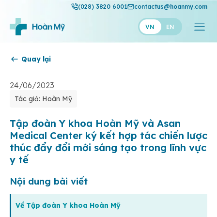
(028) 3820 6001
contactus@hoanmy.com
VN
EN
Quay lại
Hoàn Mỹ
Hoàn Mỹ Gold
24/06/2023
Tác giả: Hoàn Mỹ
Hạnh Phúc
Thuận Mỹ
Tập đoàn Y khoa Hoàn Mỹ và Asan
Medical Center ký kết hợp tác chiến lược
thúc đẩy đổi mới sáng tạo trong lĩnh vực
y tế
Nội dung bài viết
Về Tập đoàn Y khoa Hoàn Mỹ