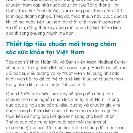
chuyến thăm cấp nhà nước đầu tiên của Tổng thống Hàn
Quốc Yoon Suk Yeol tới Việt Nam cùng phái đoàn gồm 200
lãnh đạo doanh nghiệp. Theo đó, thỏa thuận này được đưa ra
khi cả hai nước tiếp tục hợp tác chặt chẽ trong thương mại
và đầu tư, đồng thời xây dựng mối quan hệ kinh tế và kinh
doanh song phương mạnh mẽ hơn.
Thiết lập tiêu chuẩn mới trong chăm
sóc sức khỏe tại Việt Nam
Tập đoàn Y khoa Hoàn Mỹ và Bệnh viện Asan Medical Center
sẽ hợp tác trong nhiều lĩnh vực quan trọng. Hai đơn vị sẽ trao
đổi bác sĩ, điều dưỡng và kỹ thuật viên y tế, cũng như các
nhân viên hỗ trợ để có thể chia sẻ kiến thức và chuyên môn
trong nhiều khía cạnh thuộc lĩnh vực y tế.
Quan hệ đối tác chiến lược này sẽ góp phần nâng cao
chuyên môn cho nguồn nhân lực y tế tại Việt Nam. Thông
qua đó, đội ngũ các bác sĩ, điều dưỡng và chuyên gia y tế
được trang bị thêm kiến thức chuyên môn và kinh nghiệm
thực tiễn để nâng cao kết quả lâm sàng cho bệnh nhân.
Thông qua các trung tâm xuất sắc mới (centres of
excellence), hai bên đặt mục tiêu mở ra những đổi mới trong