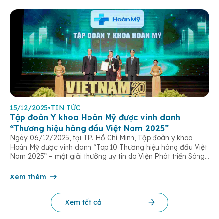
15/12/2025
•
TIN TỨC
Tập đoàn Y khoa Hoàn Mỹ được vinh danh
“Thương hiệu hàng đầu Việt Nam 2025”
Ngày 06/12/2025, tại TP. Hồ Chí Minh, Tập đoàn y khoa
Hoàn Mỹ được vinh danh “Top 10 Thương hiệu hàng đầu Việt
Nam 2025” – một giải thưởng uy tín do Viện Phát triển Sáng
chế và Đổi mới Công nghệ phối hợp với Trung tâm Nghiên
cứu Phát triển Doanh nghiệp Châu Á […]
Xem thêm
Xem tất cả