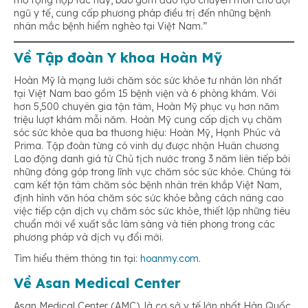
ngũ y tế, cung cấp phương pháp điều trị đến những bệnh
nhân mắc bệnh hiểm nghèo tại Việt Nam.”
Về Tập đoàn Y khoa Hoàn Mỹ
Hoàn Mỹ là mạng lưới chăm sóc sức khỏe tư nhân lớn nhất
tại Việt Nam bao gồm 15 bệnh viện và 6 phòng khám. Với
hơn 5,500 chuyên gia tận tâm, Hoàn Mỹ phục vụ hơn năm
triệu lượt khám mỗi năm. Hoàn Mỹ cung cấp dịch vụ chăm
sóc sức khỏe qua ba thương hiệu: Hoàn Mỹ, Hạnh Phúc và
Prima. Tập đoàn từng có vinh dự được nhận Huân chương
Lao động danh giá từ Chủ tịch nước trong 3 năm liên tiếp bởi
những đóng góp trong lĩnh vực chăm sóc sức khỏe. Chúng tôi
cam kết tận tâm chăm sóc bệnh nhân trên khắp Việt Nam,
định hình văn hóa chăm sóc sức khỏe bằng cách nâng cao
việc tiếp cận dịch vụ chăm sóc sức khỏe, thiết lập những tiêu
chuẩn mới về xuất sắc lâm sàng và tiên phong trong các
phương pháp và dịch vụ đổi mới.
Tìm hiểu thêm thông tin tại:
hoanmy.com
.
Về Asan Medical Center
Asan Medical Center (AMC), là cơ sở y tế lớn nhất Hàn Quốc