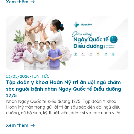
Xem thêm
13/05/2026
•
TIN TỨC
Tập đoàn y khoa Hoàn Mỹ tri ân đội ngũ chăm
sóc người bệnh nhân Ngày Quốc tế Điều dưỡng
12/5
Nhân Ngày Quốc tế Điều dưỡng 12/5, Tập đoàn Y khoa
Hoàn Mỹ trân trọng gửi lời tri ân sâu sắc đến đội ngũ điều
dưỡng, nữ hộ sinh, kỹ thuật viên, dược sĩ và các nhân viên
chăm sóc người bệnh trên toàn hệ thống – những người luôn
âm thầm đồng hành trên […]
Xem thêm