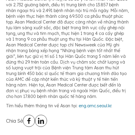
với 2.732 giường bệnh, điều trị trung bình cho 13.857 bệnh
nhân ngoại trú và 2.491 bệnh nhân nội trú mỗi ngày. Mỗi năm,
bệnh viện thực hiện thành công 69.500 ca phẫu thuật phức
tạp. Asan Medical Center đã được công nhận về những thành
tựu lâm sàng xuất sắc, đặc biệt trong lĩnh vực cấy ghép nội
tạng, ung thư và tim mạch, thực hiện 1 trong 4 ca cấy ghép
và 1 trong 9 ca phẫu thuật ung thư tại Hàn Quốc. Đặc biệt,
Asan Medical Center được tạp chí Newsweek của Mỹ ghi
nhận trong bảng xếp hạng “Những bệnh viện tốt nhất thế
giới”, liên tục giữ vị trí số 1 tại Hàn Quốc trong 5 năm liền và
đứng thứ 29 trên toàn cầu. Dịch vụ chăm sóc chất lượng và
số lượng vượt trội của Bệnh viện Trung tâm Asan thu hút
trung bình 450 bác sĩ quốc tế tham gia chương trình đào tạo
của AMC để cập nhật kiến thức và kỹ thuật y tế tiên tiến
hàng năm. Hiện tại, Asan Medical Center được biết đến là
đơn vị phục vụ bệnh nhân trong và ngoài Hàn Quốc, điều trị
cho hơn 17.800 bệnh nhân quốc tế hàng năm.
Tìm hiểu thêm thông tin về Asan tại:
eng.amc.seoul.kr
.
Chia Sẻ