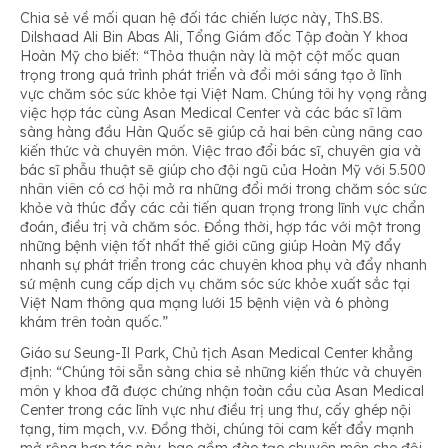
Chia sẻ về mối quan hệ đối tác chiến lược này, ThS.BS.
Dilshaad Ali Bin Abas Ali, Tổng Giám đốc Tập đoàn Y khoa
Hoàn Mỹ cho biết:
“Thỏa thuận này là một cột mốc quan
trọng trong quá trình phát triển và đổi mới sáng tạo ở lĩnh
vực chăm sóc sức khỏe tại Việt Nam.
Chúng tôi hy vọng rằng
việc hợp tác cùng Asan Medical Center và các bác sĩ lâm
sàng hàng đầu Hàn Quốc sẽ giúp cả hai bên cùng nâng cao
kiến thức và chuyên môn. Việc trao đổi bác sĩ, chuyên gia và
bác sĩ phẫu thuật sẽ giúp cho đội ngũ của Hoàn Mỹ với 5.500
nhân viên có cơ hội mở ra những đổi mới trong chăm sóc sức
khỏe và thúc đẩy các cải tiến quan trọng trong lĩnh vực chẩn
đoán, điều trị và chăm sóc. Đồng thời, hợp tác với một trong
những bệnh viện tốt nhất thế giới cũng giúp Hoàn Mỹ đẩy
nhanh sự phát triển trong các chuyên khoa phụ và đẩy nhanh
sứ mệnh cung cấp dịch vụ chăm sóc sức khỏe xuất sắc tại
Việt Nam thông qua mạng lưới 15 bệnh viện và 6 phòng
khám trên toàn quốc.”
Giáo sư Seung-Il Park, Chủ tịch Asan Medical Center khẳng
định:
“Chúng tôi sẵn sàng chia sẻ những kiến thức và chuyên
môn y khoa đã được chứng nhận toàn cầu của Asan Medical
Center trong các lĩnh vực như điều trị ung thư, cấy ghép nội
tạng, tim mạch, v.v. Đồng thời, chúng tôi cam kết đẩy mạnh
mở rộng hợp tác này, bao gồm đào tạo chuyên môn cho đội