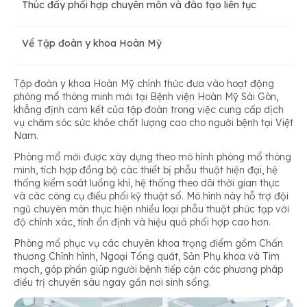
Thúc đẩy phối hợp chuyên môn và đào tạo liên tục
Về Tập đoàn y khoa Hoàn Mỹ
Tập đoàn y khoa Hoàn Mỹ chính thức đưa vào hoạt động
phòng mổ thông minh mới tại Bệnh viện Hoàn Mỹ Sài Gòn,
khẳng định cam kết của tập đoàn trong việc cung cấp dịch
vụ chăm sóc sức khỏe chất lượng cao cho người bệnh tại Việt
Nam.
Phòng mổ mới được xây dựng theo mô hình phòng mổ thông
minh, tích hợp đồng bộ các thiết bị phẫu thuật hiện đại, hệ
thống kiểm soát luồng khí, hệ thống theo dõi thời gian thực
và các công cụ điều phối kỹ thuật số. Mô hình này hỗ trợ đội
ngũ chuyên môn thực hiện nhiều loại phẫu thuật phức tạp với
độ chính xác, tính ổn định và hiệu quả phối hợp cao hơn.
Phòng mổ phục vụ các chuyên khoa trọng điểm gồm Chấn
thương Chỉnh hình, Ngoại Tổng quát, Sản Phụ khoa và Tim
mạch, góp phần giúp người bệnh tiếp cận các phương pháp
điều trị chuyên sâu ngay gần nơi sinh sống.