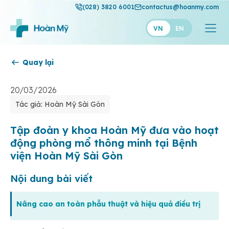
(028) 3820 6001
contactus@hoanmy.com
VN
EN
Quay lại
Hoàn Mỹ
Hoàn Mỹ Gold
20/03/2026
Tác giả: Hoàn Mỹ Sài Gòn
Hạnh Phúc
Thuận Mỹ
Tập đoàn y khoa Hoàn Mỹ đưa vào hoạt
động phòng mổ thông minh tại Bệnh
viện Hoàn Mỹ Sài Gòn
Nội dung bài viết
Nâng cao an toàn phẫu thuật và hiệu quả điều trị