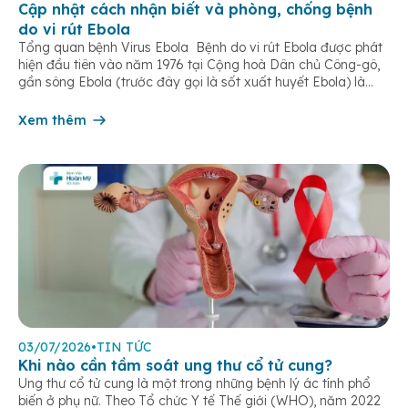
Cập nhật cách nhận biết và phòng, chống bệnh
do vi rút Ebola
Tổng quan bệnh Virus Ebola Bệnh do vi rút Ebola được phát
hiện đầu tiên vào năm 1976 tại Cộng hoà Dân chủ Công-gô,
gần sông Ebola (trước đây gọi là sốt xuất huyết Ebola) là
một bệnh truyền nhiễm cấp tính, có thể bùng phát thành
dịch. Bệnh lây truyền do tiếp xúc trực […]
Xem thêm
03/07/2026
•
TIN TỨC
Khi nào cần tầm soát ung thư cổ tử cung?
Ung thư cổ tử cung là một trong những bệnh lý ác tính phổ
biến ở phụ nữ. Theo Tổ chức Y tế Thế giới (WHO), năm 2022