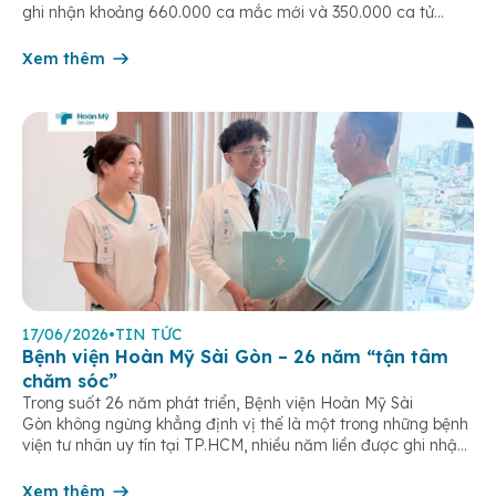
ghi nhận khoảng 660.000 ca mắc mới và 350.000 ca tử
vong do ung thư cổ tử cung trên toàn cầu. Tầm soát ung thư
cổ tử […]
Xem thêm
17/06/2026
•
TIN TỨC
Bệnh viện Hoàn Mỹ Sài Gòn – 26 năm “tận tâm
chăm sóc”
Trong suốt 26 năm phát triển, Bệnh viện Hoàn Mỹ Sài
Gòn không ngừng khẳng định vị thế là một trong những bệnh
viện tư nhân uy tín tại TP.HCM, nhiều năm liền được ghi nhận
trong nhóm 10 bệnh viện có chất lượng hàng đầu theo các bộ
tiêu chí đánh giá của Bộ y tế. Điều tạo nên giá trị của […]
Xem thêm