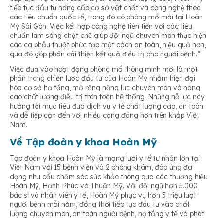
tiếp tục đầu tư nâng cấp cơ sở vật chất và công nghệ theo
các tiêu chuẩn quốc tế, trong đó có phòng mổ mới tại Hoàn
Mỹ Sài Gòn. Việc kết hợp công nghệ tiên tiến với các tiêu
chuẩn lâm sàng chặt chẽ giúp đội ngũ chuyên môn thực hiện
các ca phẫu thuật phức tạp một cách an toàn, hiệu quả hơn,
qua đó góp phần cải thiện kết quả điều trị cho người bệnh.”
Việc đưa vào hoạt động phòng mổ thông minh mới là một
phần trong chiến lược đầu tư của Hoàn Mỹ nhằm hiện đại
hóa cơ sở hạ tầng, mở rộng năng lực chuyên môn và nâng
cao chất lượng điều trị trên toàn hệ thống. Những nỗ lực này
hướng tới mục tiêu đưa dịch vụ y tế chất lượng cao, an toàn
và dễ tiếp cận đến với nhiều cộng đồng hơn trên khắp Việt
Nam.
Về Tập đoàn y khoa Hoàn Mỹ
Tập đoàn y khoa Hoàn Mỹ là mạng lưới y tế tư nhân lớn tại
Việt Nam với 15 bệnh viện và 2 phòng khám, đáp ứng đa
dạng nhu cầu chăm sóc sức khỏe thông qua các thương hiệu
Hoàn Mỹ, Hạnh Phúc và Thuận Mỹ. Với đội ngũ hơn 5.000
bác sĩ và nhân viên y tế, Hoàn Mỹ phục vụ hơn 5 triệu lượt
người bệnh mỗi năm, đồng thời tiếp tục đầu tư vào chất
lượng chuyên môn, an toàn người bệnh, hạ tầng y tế và phát