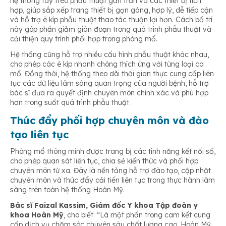
hệ thống tay treo phẫu thuật gắn trần và các thiết bị tích
hợp, giúp sắp xếp trang thiết bị gọn gàng, hợp lý, dễ tiếp cận
và hỗ trợ ê kíp phẫu thuật thao tác thuận lợi hơn. Cách bố trí
này góp phần giảm gián đoạn trong quá trình phẫu thuật và
cải thiện quy trình phối hợp trong phòng mổ.
Hệ thống cũng hỗ trợ nhiều cấu hình phẫu thuật khác nhau,
cho phép các ê kíp nhanh chóng thích ứng với từng loại ca
mổ. Đồng thời, hệ thống theo dõi thời gian thực cung cấp liên
tục các dữ liệu lâm sàng quan trọng của người bệnh, hỗ trợ
bác sĩ đưa ra quyết định chuyên môn chính xác và phù hợp
hơn trong suốt quá trình phẫu thuật.
Thúc đ
ẩ
y ph
ố
i h
ợ
p chuyên môn và đào
t
ạ
o liên t
ụ
c
Phòng mổ thông minh được trang bị các tính năng kết nối số,
cho phép quan sát liên tục, chia sẻ kiến thức và phối hợp
chuyên môn từ xa. Đây là nền tảng hỗ trợ đào tạo, cập nhật
chuyên môn và thúc đẩy cải tiến liên tục trong thực hành lâm
sàng trên toàn hệ thống Hoàn Mỹ.
Bác sĩ Faizal Kassim, Giám đốc Y khoa Tập đoàn y
khoa Hoàn Mỹ
, cho biết:
“Là một phần trong cam kết cung
cấp dịch vụ chăm sóc chuyên sâu chất lượng cao, Hoàn Mỹ