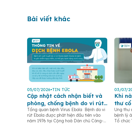
Bài viết khác
05/07/2026
•
TIN TỨC
03/07/2
Cập nhật cách nhận biết và
Khi nà
phòng, chống bệnh do vi rút
thư cổ
Tổng quan bệnh Virus Ebola Bệnh do vi
Ung thư 
Ebola
rút Ebola được phát hiện đầu tiên vào
bệnh lý á
năm 1976 tại Cộng hoà Dân chủ Công-
Tổ chức 
gô, gần sông Ebola (trước đây gọi là sốt
ghi nhận