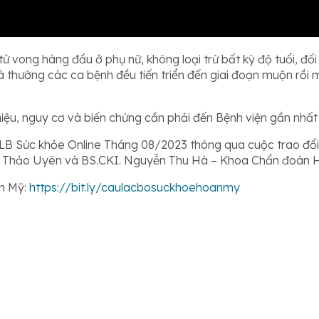
ử vong hàng đầu ở phụ nữ, không loại trừ bất kỳ độ tuổi, đối
 thường các ca bệnh đều tiến triển đến giai đoạn muộn rồi 
ệu, nguy cơ và biến chứng cần phải đến Bệnh viện gần nhất và
 CLB Sức khỏe Online Tháng 08/2023 thông qua cuộc trao đổi
 Thảo Uyên và BS.CKI. Nguyễn Thu Hà – Khoa Chẩn đoán H
n Mỹ:
https://bit.ly/caulacbosuckhoehoanmy