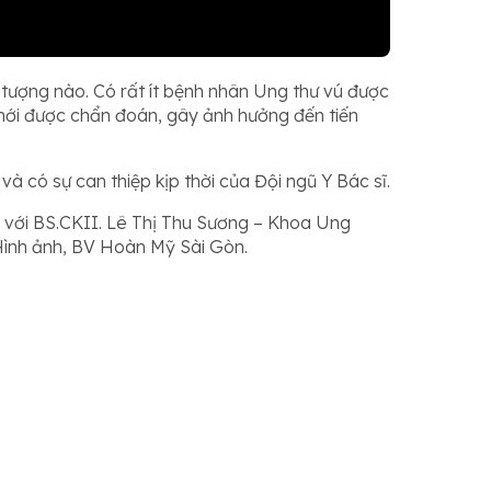
 tượng nào. Có rất ít bệnh nhân Ung thư vú được
mới được chẩn đoán, gây ảnh hưởng đến tiến
 có sự can thiệp kịp thời của Đội ngũ Y Bác sĩ.
 với BS.CKII. Lê Thị Thu Sương – Khoa Ung
ình ảnh, BV Hoàn Mỹ Sài Gòn.