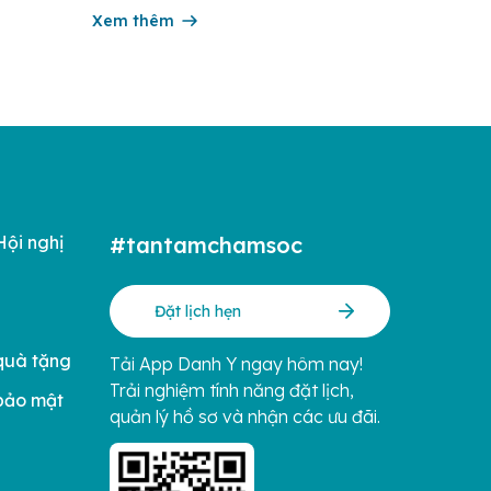
rong
trẻ sơ sinh, thông qua việc cập nhật kiến
ng hàng
thức y khoa thiết thực cho từng giai đoạn
Xem thêm
iá
thai kỳ và sau sinh. Trong tháng 6/2026,
ị của […]
chương […]
Hội nghị
#tantamchamsoc
Đặt lịch hẹn
quà tặng
Tải App Danh Y ngay hôm nay!
Trải nghiệm tính năng đặt lịch,
bảo mật
quản lý hồ sơ và nhận các ưu đãi.