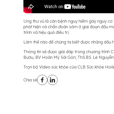
Ung thư vú là căn bệnh nguy hiểm gây nguy cơ t
phát hiện và chẩn đoán sớm ở giai đoạn đầu mà
trình và hiệu quả điều trị.
Làm thế nào để chúng ta biết được những dấu hi
Thông tin sẽ được giải đáp trong chương trình
Bướu, BV Hoàn Mỹ Sài Gòn; ThS.BS. Lê Nguyễn
Trọn bộ Video sức khỏe của CLB Sức khỏe Hoà
Chia sẻ