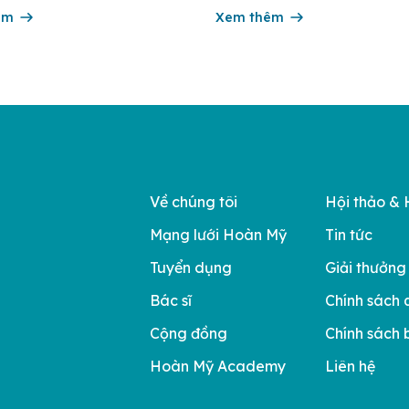
00 ca tử vong do ung thư cổ tử
nhiều năm liền được ghi nhận t
n toàn cầu. Tầm soát ung thư cổ
êm
nhóm 10 bệnh viện có chất lượ
Xem thêm
đầu theo các bộ tiêu chí đánh g
của Bộ y tế. Điều tạo nên giá tr
Về chúng tôi
Hội thảo & 
Mạng lưới Hoàn Mỹ
Tin tức
Tuyển dụng
Giải thưởng
Bác sĩ
Chính sách 
Cộng đồng
Chính sách 
Hoàn Mỹ Academy
Liên hệ