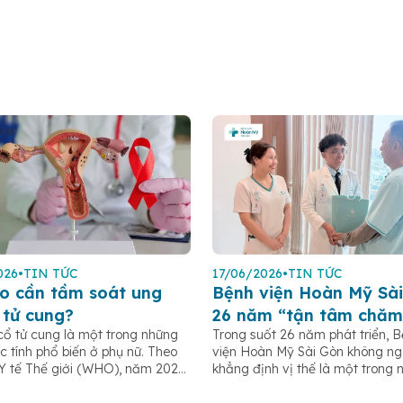
026
•
TIN TỨC
17/06/2026
•
TIN TỨC
o cần tầm soát ung
Bệnh viện Hoàn Mỹ Sài
 tử cung?
26 năm “tận tâm chăm
cổ tử cung là một trong những
Trong suốt 26 năm phát triển, 
c tính phổ biến ở phụ nữ. Theo
viện Hoàn Mỹ Sài Gòn không n
Y tế Thế giới (WHO), năm 2022
khẳng định vị thế là một trong 
 khoảng 660.000 ca mắc mới
bệnh viện tư nhân uy tín tại TP