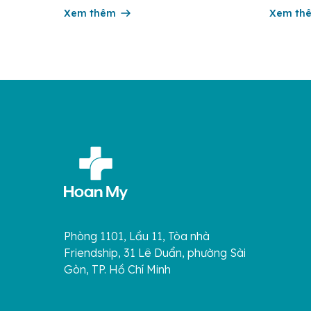
xuất huyết Ebola) là một bệnh truyền
và 350.0
nhiễm cấp tính, có thể bùng phát thành
Xem thêm
cung trê
Xem th
dịch. Bệnh lây truyền do tiếp xúc trực
tử […]
[…]
Phòng 1101, Lầu 11, Tòa nhà
Friendship, 31 Lê Duẩn, phường Sài
Gòn, TP. Hồ Chí Minh