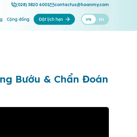
(028) 3820 6001
contactus@hoanmy.com
ng
Cộng đồng
Đặt lịch hẹn
VN
EN
Ung Bướu & Chẩn Đoán