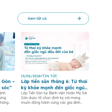
Xem tất cả
15/06/2026
•
TIN TỨC
 Gòn –
Lớp tiền sản tháng 6: Từ thai
 sóc”
kỳ khỏe mạnh đến giấc ngủ
Bệnh
Lớp Tiền Sản tại Bệnh viện Hoàn Mỹ Sài
đầu đời của bé
gừng
Gòn được tổ chức định kỳ với mong
những
muốn đồng hành cùng các gia đình
.HCM,
trong hành trình mang thai và chăm sóc