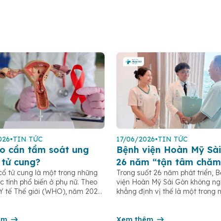
026
•
TIN TỨC
17/06/2026
•
TIN TỨC
o cần tầm soát ung
Bệnh viện Hoàn Mỹ Sài
 tử cung?
26 năm “tận tâm chăm
cổ tử cung là một trong những
Trong suốt 26 năm phát triển, 
c tính phổ biến ở phụ nữ. Theo
viện Hoàn Mỹ Sài Gòn không n
Y tế Thế giới (WHO), năm 2022
khẳng định vị thế là một trong 
 khoảng 660.000 ca mắc mới
bệnh viện tư nhân uy tín tại TP
00 ca tử vong do ung thư cổ tử
nhiều năm liền được ghi nhận t
n toàn cầu. Tầm soát ung thư cổ
êm
nhóm 10 bệnh viện có chất lượ
Xem thêm