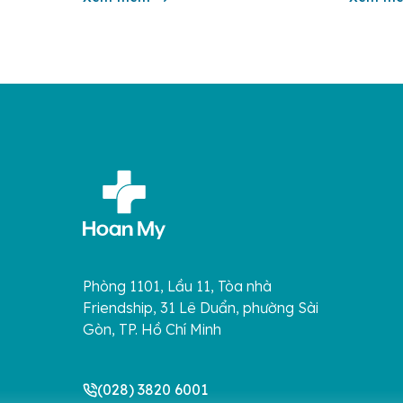
dịch. Bệnh lây truyền do tiếp xúc trực
tử […]
[…]
Phòng 1101, Lầu 11, Tòa nhà
Friendship, 31 Lê Duẩn, phường Sài
Gòn, TP. Hồ Chí Minh
(028) 3820 6001