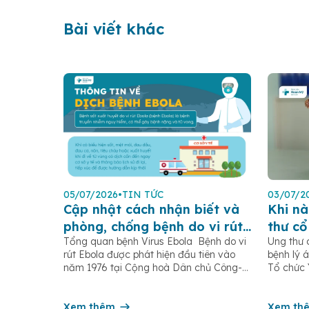
Bài viết khác
05/07/2026
•
TIN TỨC
03/07/2
Cập nhật cách nhận biết và
Khi nà
phòng, chống bệnh do vi rút
thư cổ
Tổng quan bệnh Virus Ebola Bệnh do vi
Ung thư 
Ebola
rút Ebola được phát hiện đầu tiên vào
bệnh lý á
năm 1976 tại Cộng hoà Dân chủ Công-
Tổ chức 
gô, gần sông Ebola (trước đây gọi là sốt
ghi nhận
xuất huyết Ebola) là một bệnh truyền
và 350.0
nhiễm cấp tính, có thể bùng phát thành
Xem thêm
cung trê
Xem th