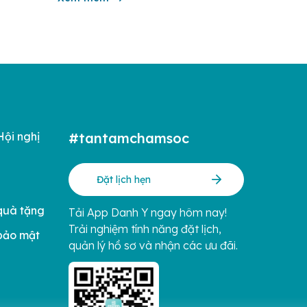
iá
thai kỳ và sau sinh. Trong tháng 6/2026,
ị của […]
chương […]
Hội nghị
#tantamchamsoc
Đặt lịch hẹn
quà tặng
Tải App Danh Y ngay hôm nay!
Trải nghiệm tính năng đặt lịch,
bảo mật
quản lý hồ sơ và nhận các ưu đãi.