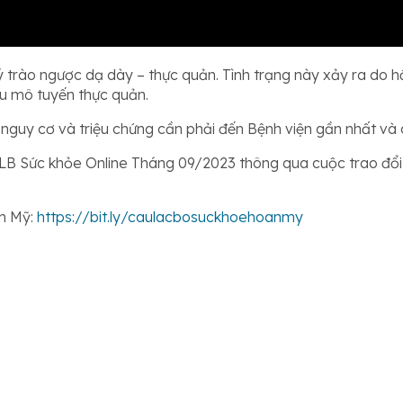
ý trào ngược dạ dày – thực quản. Tình trạng này xảy ra do 
ểu mô tuyến thực quản.
guy cơ và triệu chứng cần phải đến Bệnh viện gần nhất và có
 CLB Sức khỏe Online Tháng 09/2023 thông qua cuộc trao đ
n Mỹ:
https://bit.ly/caulacbosuckhoehoanmy