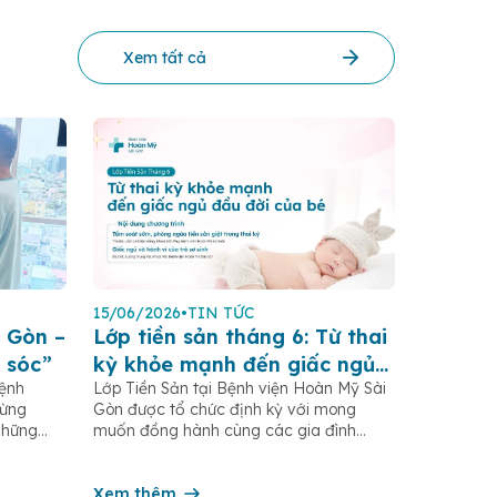
Xem tất cả
15/06/2026
•
TIN TỨC
 Gòn –
Lớp tiền sản tháng 6: Từ thai
 sóc”
kỳ khỏe mạnh đến giấc ngủ
Bệnh
Lớp Tiền Sản tại Bệnh viện Hoàn Mỹ Sài
đầu đời của bé
gừng
Gòn được tổ chức định kỳ với mong
những
muốn đồng hành cùng các gia đình
.HCM,
trong hành trình mang thai và chăm sóc
rong
trẻ sơ sinh, thông qua việc cập nhật kiến
ng hàng
thức y khoa thiết thực cho từng giai đoạn
Xem thêm