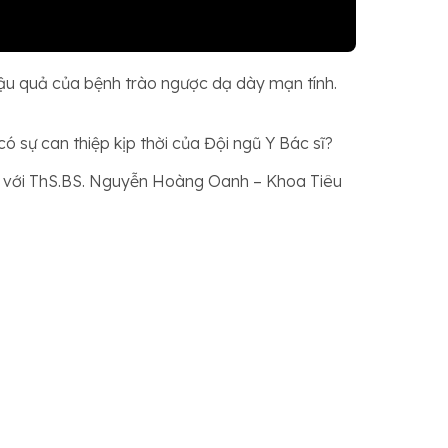
hậu quả của bệnh trào ngược dạ dày mạn tính.
 sự can thiệp kịp thời của Đội ngũ Y Bác sĩ?
ổi với ThS.BS. Nguyễn Hoàng Oanh – Khoa Tiêu