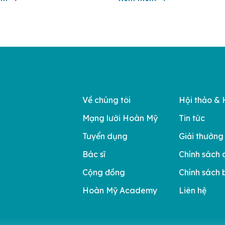
đầu theo các bộ tiêu chí đánh g
của Bộ y tế. Điều tạo nên giá tr
Về chúng tôi
Hội thảo & 
Mạng lưới Hoàn Mỹ
Tin tức
Tuyển dụng
Giải thưởng
Bác sĩ
Chính sách 
Cộng đồng
Chính sách 
Hoàn Mỹ Academy
Liên hệ