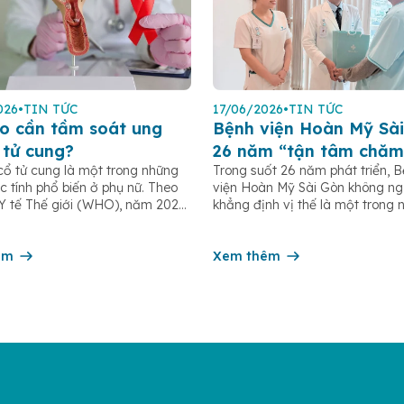
026
•
TIN TỨC
17/06/2026
•
TIN TỨC
o cần tầm soát ung
Bệnh viện Hoàn Mỹ Sài
 tử cung?
26 năm “tận tâm chăm
cổ tử cung là một trong những
Trong suốt 26 năm phát triển, 
c tính phổ biến ở phụ nữ. Theo
viện Hoàn Mỹ Sài Gòn không n
Y tế Thế giới (WHO), năm 2022
khẳng định vị thế là một trong 
 khoảng 660.000 ca mắc mới
bệnh viện tư nhân uy tín tại TP
00 ca tử vong do ung thư cổ tử
nhiều năm liền được ghi nhận t
n toàn cầu. Tầm soát ung thư cổ
êm
nhóm 10 bệnh viện có chất lượ
Xem thêm
đầu theo các bộ tiêu chí đánh g
của Bộ y tế. Điều tạo nên giá tr