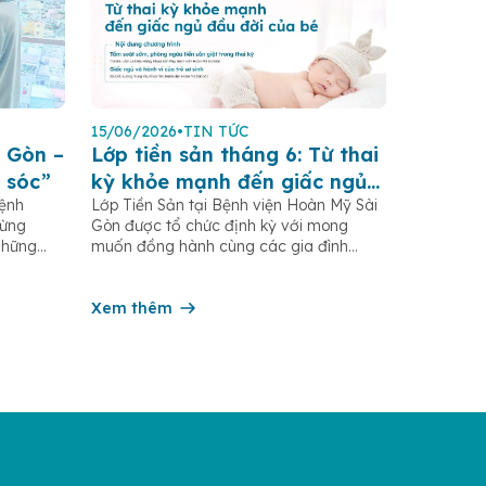
15/06/2026
•
TIN TỨC
 Gòn –
Lớp tiền sản tháng 6: Từ thai
 sóc”
kỳ khỏe mạnh đến giấc ngủ
Bệnh
Lớp Tiền Sản tại Bệnh viện Hoàn Mỹ Sài
đầu đời của bé
gừng
Gòn được tổ chức định kỳ với mong
những
muốn đồng hành cùng các gia đình
.HCM,
trong hành trình mang thai và chăm sóc
rong
trẻ sơ sinh, thông qua việc cập nhật kiến
ng hàng
thức y khoa thiết thực cho từng giai đoạn
Xem thêm
iá
thai kỳ và sau sinh. Trong tháng 6/2026,
ị của […]
chương […]