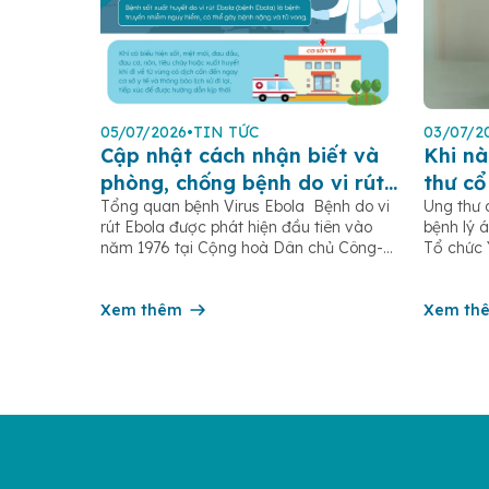
05/07/2026
•
TIN TỨC
03/07/2
Cập nhật cách nhận biết và
Khi nà
phòng, chống bệnh do vi rút
thư cổ
Tổng quan bệnh Virus Ebola Bệnh do vi
Ung thư 
Ebola
rút Ebola được phát hiện đầu tiên vào
bệnh lý á
năm 1976 tại Cộng hoà Dân chủ Công-
Tổ chức 
gô, gần sông Ebola (trước đây gọi là sốt
ghi nhận
xuất huyết Ebola) là một bệnh truyền
và 350.0
nhiễm cấp tính, có thể bùng phát thành
Xem thêm
cung trê
Xem th
dịch. Bệnh lây truyền do tiếp xúc trực
tử […]
[…]