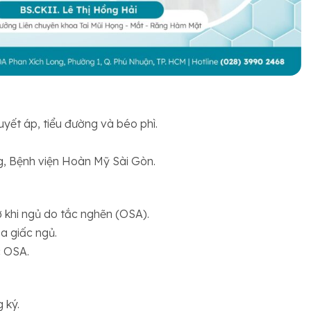
yết áp, tiểu đường và béo phì.
g, Bệnh viện Hoàn Mỹ Sài Gòn.
 khi ngủ do tắc nghẽn (OSA).
oa giấc ngủ.
c OSA.
g ký.