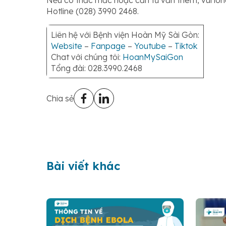
Nếu có thắc mắc hoặc cần tư vấn thêm, vui lòn
Hotline (028) 3990 2468.
Liên hệ với Bệnh viện Hoàn Mỹ Sài Gòn:
Website
–
Fanpage
–
Youtube
–
Tiktok
Chat với chúng tôi:
HoanMySaiGon
Tổng đài: 028.3990.2468
Chia sẻ
Bài viết khác