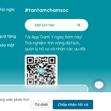
Hội nghị
#tantamchamsoc
Đặt lịch hẹn
quà tặng
Tải App Danh Y ngay hôm nay!
Trải nghiệm tính năng đặt lịch,
bảo mật
quản lý hồ sơ và nhận các ưu đãi.
Liên hệ
ang web, phân tích
Từ chối
Chấp nhận tất cả
Kết nối với chúng tôi