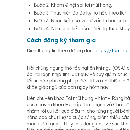
Bước 2: Khám & nội soi tai mũi họng.
Bước 3: Thực hiện đo đa ký hô hấp theo lịch 
Bước 3: Nhận kết quả và tư vấn từ bác sĩ Tai 
Bước 4: Nếu cần, tiến hành điều trị theo khu
Cách đăng ký tham gia
Điền thông tin theo đường dẫn:
https://forms.
————————
Hội chứng ngưng thở tắc nghẽn khi ngủ (OSA) c
áp, rối loạn nhịp tim, đột quỵ và suy giảm chức
tối ưu hóa phương pháp điều trị và cải thiện c
khỏe giấc ngủ của bạn ngay hôm nay!
Liên chuyên khoa Tai mũi họng – Mắt – Răng h
các chuyên khoa Hô hấp, Tim mạch và Chẩn đoá
nhằm tối ưu kết quả điều trị cho từng người bện
nâng cao chất lượng cuộc sống, giảm thiểu các
mạch, đột quỵ,… Hãy chủ động bảo vệ sức khỏ