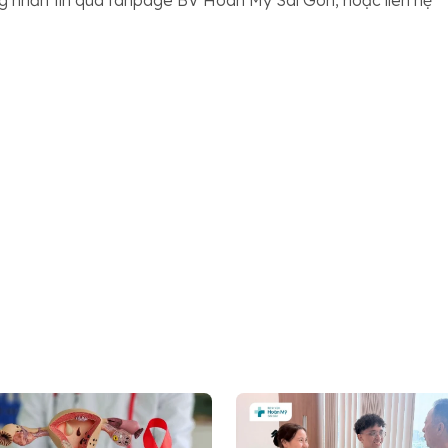
g nhắn tin qua fanpage BV Hoàn Mỹ Sài Gòn, hoặc liên hệ