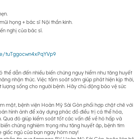
hẹn.
mũi họng + bác sĩ Nội thần kinh.
yến nghị của bác sĩ.
gle/tuTggocwn4xPqYVp9
ó thể dẫn đến nhiều biến chứng nguy hiểm như tăng huyết
 năng nhận thức. Việc tầm soát sớm giúp phát hiện kịp thời,
hất lượng sống cho người bệnh. Hãy chủ động bảo vệ sức
àm mặt, bệnh viện Hoàn Mỹ Sài Gòn phối hợp chặt chẽ với
n hình ảnh để xây dựng phác đồ điều trị cá thể hóa,
h. Qua đó giúp kiểm soát tốt các vấn đề về hô hấp và
 biến chứng nghiêm trọng như tăng huyết áp, bệnh tim
e giấc ngủ của bạn ngay hôm nay!