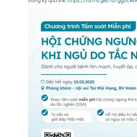
Đăng ký qua link:
https://forms.gle/tuTggocw