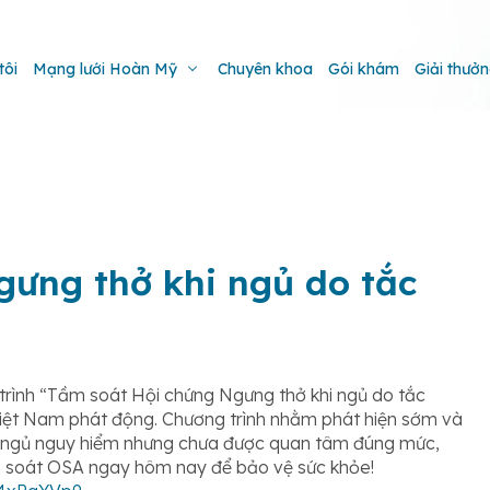
tôi
Mạng lưới Hoàn Mỹ
Chuyên khoa
Gói khám
Giải thưở
gưng thở khi ngủ do tắc
rình “Tầm soát Hội chứng Ngưng thở khi ngủ do tắc
Việt Nam phát động. Chương trình nhằm phát hiện sớm và
c ngủ nguy hiểm nhưng chưa được quan tâm đúng mức,
m soát OSA ngay hôm nay để bảo vệ sức khỏe!