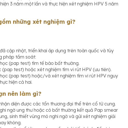
hiện 3 năm một lần và thực hiện xét nghiệm HPV 5 năm
gồm những xét nghiệm gì?
đã cập nhật, triển khai áp dụng trên toàn quốc và tùy
g pháp tầm soát:
 học (pap test) tìm tế bào bất thường.
 (pap test) hoặc xét nghiệm tìm vi rút HPV (ưu tiên).
 học (pap test) hoặc/và xét nghiệm tìm vi rút HPV nguy
ực hiện cả hai.
ạn nên làm gì?
hận diện được các tổn thương đại thể trên cổ tử cung.
ghi ngờ ung thư hoặc có bất thường kết quả Pap smear
ng, sinh thiết vùng mô nghi ngờ và gửi xét nghiệm giải
hay không.