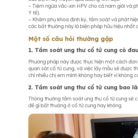
– Tiêm ngừa vắc-xin HPV cho cả nam giới và phụ
Y tế).
– Khám phụ khoa định kỳ, tầm soát và phát hiện
các bất thường này là biện pháp hữu hiệu nhất 
Một số câu hỏi thường gặp
1. Tầm soát ung thư cổ tử cung có đa
Phương pháp này được thực hiện một cách đơn g
quan sát cổ tử cung, và việc lấy mẫu sẽ được 
chí nhiều chị em mình không hay biết vì không c
2.
Tầm soát ung thư cổ tử cung bao lâu
Thông thường tầm soát ung thư cổ tử cung sẽ có
đề gì bất thường ở cổ tử cung hay không.