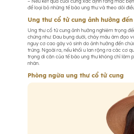
– Nếu kết quả cuối cùng xác định rằng mắc bệnh 
để loại bỏ những tế bào ung thư và theo dõi đi
Ung thư cổ tử cung ảnh hưởng đến
Ung thư cổ tử cung ảnh hưởng nghiêm trọng đến 
chứng như: Đau bụng dưới, chảy máu âm đạo và tái
nguy cơ cao gây vô sinh do ảnh hưởng đến chức
trứng. Ngoài ra, nếu khối u lan rộng ra các cơ 
trạng di căn của tế bào ung thư không chỉ làm 
nhân.
Phòng
ngừa ung thư cổ tử cung