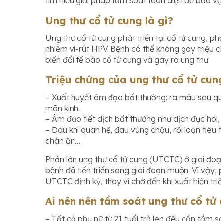
tìm hiểu giải pháp tầm soát toàn diện để bảo v
Ung thư cổ tử cung là gì?
Ung thư cổ tử cung phát triển tại cổ tử cung, p
nhiễm vi-rút HPV. Bệnh có thể không gây triệu 
biến đổi tế bào cổ tử cung và gây ra ung thư.
Triệu chứng của ung thư cổ tử cun
– Xuất huyết âm đạo bất thường: ra máu sau q
mãn kinh.
– Âm đạo tiết dịch bất thường như dịch đục hôi,
– Đau khi quan hệ, đau vùng chậu, rối loạn tiêu 
chán ăn…
Phần lớn ung thư cổ tử cung (UTCTC) ở giai đoạ
bệnh đã tiến triển sang giai đoạn muộn. Vì vậy,
UTCTC định kỳ, thay vì chờ đến khi xuất hiện t
Ai nên nên tầm soát ung thư cổ tử
– Tất cả phụ nữ từ 21 tuổi trở lên đều cần tầm s