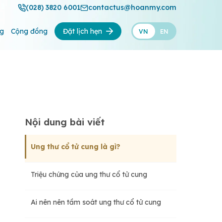
(028) 3820 6001
contactus@hoanmy.com
ng
Cộng đồng
Đặt lịch hẹn
VN
EN
Nội dung bài viết
Ung thư cổ tử cung là gì?
Triệu chứng của ung thư cổ tử cung
Ai nên nên tầm soát ung thư cổ tử cung