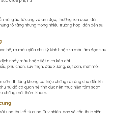
ệ sức khỏe phụ nữ.
hần nối giữa tử cung và âm đạo, thường liên quan đến
chứng rõ ràng nhưng trong nhiều trường hợp, dẫn đến sự
g
uan hệ, ra máu giữa chu kỳ kinh hoặc ra máu âm đạo sau
 dịch nhầy máu hoặc tiết dịch kéo dài.
tiểu, phù chân, suy thận, đau xương, sụt cân, mệt mỏi,
n sớm thường không có triệu chứng rõ ràng cho đến khi
 phụ nữ đã có quan hệ tình dục nên thực hiện tầm soát
riệu chứng mới thăm khám.
 cung
oát ung thư cổ tử cung. Tuy nhiên, bạn sẽ cần thực hiện