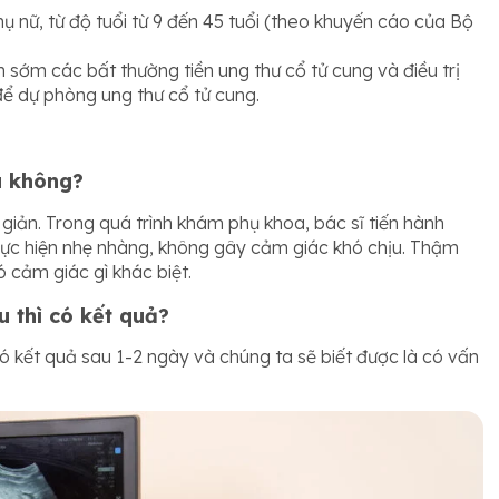
 nữ, từ độ tuổi từ 9 đến 45 tuổi (theo khuyến cáo của Bộ
 sớm các bất thường tiền ung thư cổ tử cung và điều trị
để dự phòng ung thư cổ tử cung.
u không?
iản. Trong quá trình khám phụ khoa, bác sĩ tiến hành
thực hiện nhẹ nhàng, không gây cảm giác khó chịu. Thậm
ó cảm giác gì khác biệt.
 thì có kết quả?
 kết quả sau 1-2 ngày và chúng ta sẽ biết được là có vấn