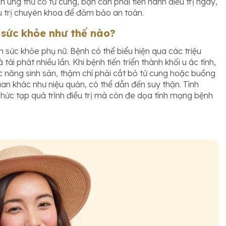
ung thư cổ tử cung, bạn cần phải tiến hành điều trị ngay,
ều trị chuyên khoa để đảm bảo an toàn.
 sức khỏe như thế nào?
sức khỏe phụ nữ. Bệnh có thể biểu hiện qua các triệu
 phát nhiều lần. Khi bệnh tiến triển thành khối u ác tính,
 năng sinh sản, thậm chí phải cắt bỏ tử cung hoặc buồng
quan khác như niệu quản, có thể dẫn đến suy thận. Tình
phức tạp quá trình điều trị mà còn đe dọa tính mạng bệnh