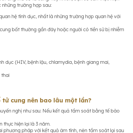
c những trường hợp sau:
uan hệ tình dục, nhất là những trường hợp quan hệ với
 cung bất thường gần đây hoặc người có tiền sử bị nhiễm
nh dục (HIV, bệnh lậu, chlamydia, bệnh giang mai,
 thai
 tử cung nên bao lâu một lần?
huyến nghị như sau: Nếu kết quả tầm soát bằng tế bào
thực hiện lại là 3 năm.
 hai phương pháp với kết quả âm tính, nên tầm soát lại sau