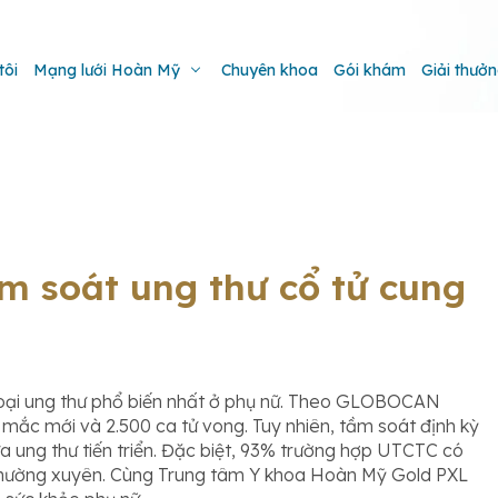
tôi
Mạng lưới Hoàn Mỹ
Chuyên khoa
Gói khám
Giải thưở
m soát ung thư cổ tử cung
loại ung thư phổ biến nhất ở phụ nữ. Theo GLOBOCAN
mắc mới và 2.500 ca tử vong. Tuy nhiên, tầm soát định kỳ
gừa ung thư tiến triển. Đặc biệt, 93% trường hợp UTCTC có
 thường xuyên. Cùng Trung tâm Y khoa Hoàn Mỹ Gold PXL