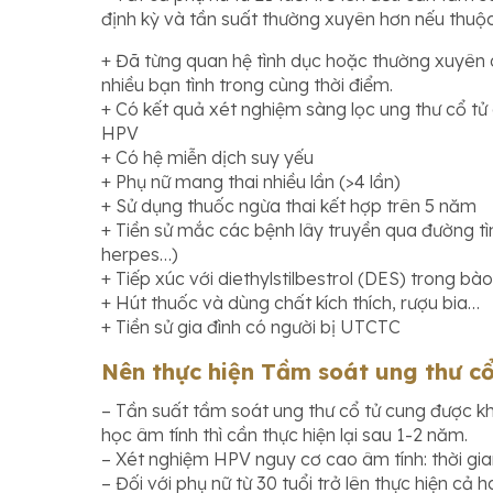
định kỳ và tần suất thường xuyên hơn nếu thuộ
+ Đã từng quan hệ tình dục hoặc thường xuyên q
nhiều bạn tình trong cùng thời điểm.
+ Có kết quả xét nghiệm sàng lọc ung thư cổ tử
HPV
+ Có hệ miễn dịch suy yếu
+ Phụ nữ mang thai nhiều lần (>4 lần)
+ Sử dụng thuốc ngừa thai kết hợp trên 5 năm
+ Tiền sử mắc các bệnh lây truyền qua đường tì
herpes…)
+ Tiếp xúc với diethylstilbestrol (DES) trong bào
+ Hút thuốc và dùng chất kích thích, rượu bia…
+ Tiền sử gia đình có người bị UTCTC
Nên thực hiện Tầm soát ung thư cổ
– Tần suất tầm soát ung thư cổ tử cung được k
học âm tính thì cần thực hiện lại sau 1-2 năm.
– Xét nghiệm HPV nguy cơ cao âm tính: thời gian 
– Đối với phụ nữ từ 30 tuổi trở lên thực hiện cả