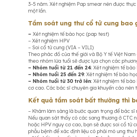
3-5 năm. Xét nghiệm Pap smear nên được thực 
một lần.
Tầm soát ung thư cổ tử cung bao 
–
Xét nghiệm tế bào học (pap test)
– Xét nghiệm HPV
– Soi cổ tử cung (VIA – VILI)
Theo phác đồ của thế giới và Bộ Y tế Việt Nam 
theo nhóm lứa tuổi sẽ được lựa chọn các phươn
– Nhóm tuổi từ 21 đến 24
: Xét nghiệm tế bào
– Nhóm tuổi 25 đến 29
: Xét nghiệm tế bào học
– Nhóm tuổi từ 30 trở lên
: Xét nghiệm tế bào
cơ cao. Các bác sĩ chuyên gia khuyến cáo nên th
Kết quả tầm soát bất thường thì b
– Khám lâm sàng là bước quan trọng để bác sĩ n
Nếu quan sát thấy có các sang thương ở CTC n
hoặc HPV nguy cơ cao, bạn sẽ được soi cổ tử cu
phẫu bệnh để xác định liệu có phải mô ung thư 