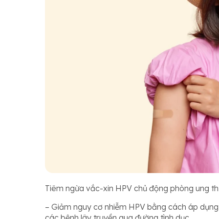
Tiêm ngừa vắc-xin HPV chủ động phòng ung th
– Giảm nguy cơ nhiễm HPV bằng cách áp dụng 
các bệnh lây truyền qua đường tình dục.