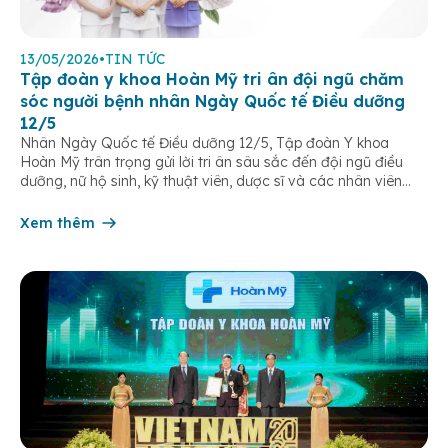
13/05/2026
•
TIN TỨC
Tập đoàn y khoa Hoàn Mỹ tri ân đội ngũ chăm
sóc người bệnh nhân Ngày Quốc tế Điều dưỡng
12/5
Nhân Ngày Quốc tế Điều dưỡng 12/5, Tập đoàn Y khoa
Hoàn Mỹ trân trọng gửi lời tri ân sâu sắc đến đội ngũ điều
dưỡng, nữ hộ sinh, kỹ thuật viên, dược sĩ và các nhân viên
chăm sóc người bệnh trên toàn hệ thống – những người luôn
âm thầm đồng hành trên […]
Xem thêm