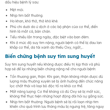
dấu hiệu bệnh lý sau:
Mệt mỏi.
Nhịp tim bất thường.
Ho khan, khó thở, thở khò khè.
Phù chi dưới do ứ dịch ở các bộ phận của cơ thể, điển
hình là mắt cá, bàn chân.
Tiểu nhiều lần trong ngày, đặc biệt vào ban đêm.
Khi ở mức độ suy tim nặng, người bệnh có thể bị đau lan
khắp cơ thể, da tái xanh do thiếu Oxy, ngất,…
Biến chứng bệnh suy tim sung huyết
Suy tim sung huyết nếu không được điều trị kịp thời và phù
hợp sẽ để lại những biến chứng nặng nề cho người bệnh:
Tổn thương gan, thận: Khi gan, thận không nhận được đủ
lượng máu thường xuyên sẽ bị ảnh hưởng đến chức năng
lọc chất thải và loại bỏ độc tố ra khỏi cơ thể.
Mất năng lượng: Cơ thể không có đủ Oxy sẽ bị mất sức,
không thể thực hiện những hoạt động đòi hỏi sự gắng sức.
Nhịp tim bất thường: Người bệnh sẽ bị rối loạn nhịp tim
khiến cho quá trình lưu thông máu bị ngưng trệ, tăng nguy