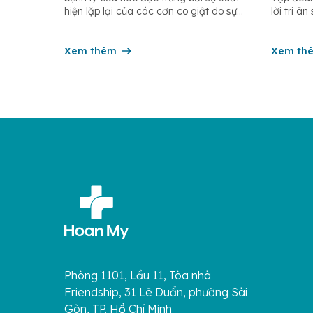
tế Điề
hiện lặp lại của các cơn co giật do sự
lời tri â
phóng điện đột ngột, quá mức và đồng
dưỡng, nữ
thời của các tế bào thần kinh trong não.
và các n
Những cơn này có thể gây ra rối loạn
Xem thêm
trên toà
Xem th
vận […]
âm thầm 
Phòng 1101, Lầu 11, Tòa nhà
Friendship, 31 Lê Duẩn, phường Sài
Gòn, TP. Hồ Chí Minh