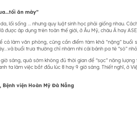
vua…tối ăn mày”
da, lối sống … nhưng quy luật sinh học phải giống nhau. Cá
đã được áp dụng trên toàn thế giới, ở Âu Mỹ, châu Á hay A
 cả làm văn phòng, cũng cần điểm tâm khá “nặng” buổi sán
ây…và buổi trưa thường chỉ nhâm nhi cái bánh pa tê “sô” nhỏ 
 7 giờ sáng, quá sớm không đủ thời gian để “sạc” năng lượn
nh ta làm việc bắt đầu lúc 8 hay 9 giờ sáng. Thiết nghĩ, ở V
t, Bệnh viện Hoàn Mỹ Đà Nẵng