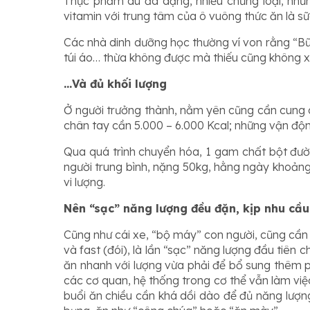
Thực phẩm dù đa dạng, nhiều chủng loại, như
vitamin với trung tâm của ô vuông thức ăn là sữ
Các nhà dinh dưỡng học thường ví von rằng “Bữa
túi áo… thừa không được mà thiếu cũng không xo
…Và đủ khối lượng
Ở người trưởng thành, nằm yên cũng cần cung cấ
chân tay cần 5.000 – 6.000 Kcal; những vận độn
Qua quá trình chuyển hóa, 1 gam chất bột đườ
người trung bình, nặng 50kg, hằng ngày khoản
vi lượng.
Nên “sạc” năng lượng đều đặn, kịp nhu cầu
Cũng như cái xe, “bộ máy” con người, cũng cần “
và fast (đói), là lần “sạc” năng lượng đầu tiên 
ăn nhanh với lượng vừa phải để bổ sung thêm ph
các cơ quan, hệ thống trong cơ thể vẫn làm việ
buổi ăn chiều cần khá dồi dào để đủ năng lượng