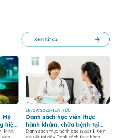
Xem tất cả
18/09/2025
•
TIN TỨC
n Mỹ
Danh sách học viên thực
g hiệu
hành khám, chữa bệnh tại
í Minh,
Danh sách thực hành bác sĩ đợt 1. Xem
25”
bệnh viện Hoàn Mỹ Sài Gòn
 vinh
chi tiết tại đây Danh sách thực hành