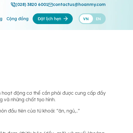
(028) 3820 6001
contactus@hoanmy.com
ng
Cộng đồng
Đặt lịch hẹn
VN
EN
n hoạt động cơ thể cần phải được cung cấp đầy
g và những chất tạo hình.
n đầu tiên của tứ khoái: “ăn, ngủ,..”