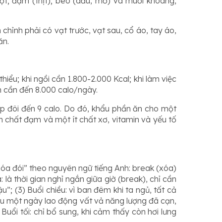
t; đạm (thịt); béo (dầu, mỡ) và muối khoáng,
hỉnh phải có vạt trước, vạt sau, cổ áo, tay áo,
ăn.
ểu; khi ngồi cần 1.800-2.000 Kcal; khi làm việc
n cần đến 8.000 calo/ngày.
p đôi đến 9 calo. Do đó, khẩu phần ăn cho một
chất đạm và một ít chất xơ, vitamin và yếu tố
“xóa đói” theo nguyên ngữ tiếng Anh: break (xóa)
 là thời gian nghỉ ngắn giữa giờ (break), chỉ cần
; (3) Buổi chiều: vì ban đêm khi ta ngủ, tất cả
sau một ngày lao động vất vả năng lượng đã cạn,
uổi tối: chỉ bổ sung, khi cảm thấy còn hơi lưng