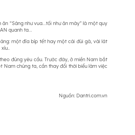
ch ăn “Sáng như vua…tối như ăn mày” là một quy
SEAN quanh ta…
g: một đĩa bíp tết hay một cái đùi gà, vài lát
xíu..
g theo đúng yêu cầu. Trước đây, ở miền Nam bắt
iệt Nam chúng ta, cần thay đổi thời biểu làm việc
Nguồn: Dantri.com.vn