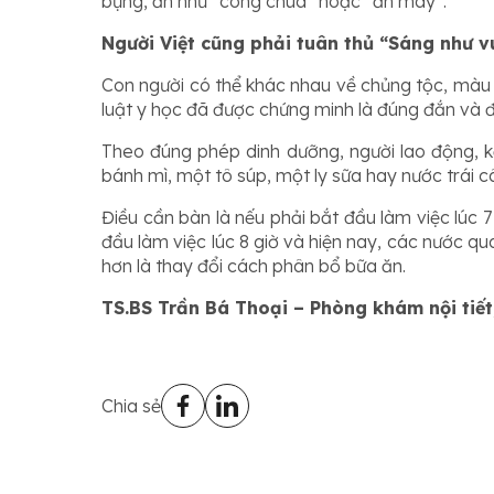
bụng, ăn như “công chúa” hoặc “ăn mày”.
Người Việt cũng phải tuân thủ “Sáng như 
Con người có thể khác nhau về chủng tộc, màu 
luật y học đã được chứng minh là đúng đắn và 
Theo đúng phép dinh dưỡng, người lao động, kể
bánh mì, một tô súp, một ly sữa hay nước trái c
Điều cần bàn là nếu phải bắt đầu làm việc lúc
đầu làm việc lúc 8 giờ và hiện nay, các nước qua
hơn là thay đổi cách phân bổ bữa ăn.
TS.BS Trần Bá Thoại – Phòng khám nội tiế
Chia sẻ