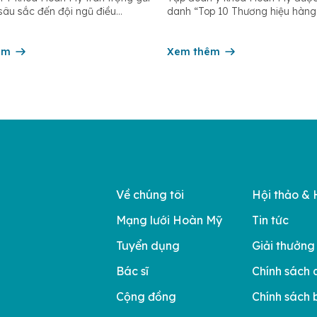
u dưỡng 12/5
n sâu sắc đến đội ngũ điều
danh “Top 10 Thương hiệu hàng
 hộ sinh, kỹ thuật viên, dược sĩ
Nam 2025” – một giải thưởng uy
hân viên chăm sóc người bệnh
Viện Phát triển Sáng chế và Đổ
n hệ thống – những người luôn
êm
Công nghệ phối hợp với Trung 
Xem thêm
đồng hành trên […]
Nghiên cứu Phát triển Doanh ng
Châu Á […]
Về chúng tôi
Hội thảo & 
Mạng lưới Hoàn Mỹ
Tin tức
Tuyển dụng
Giải thưởng
Bác sĩ
Chính sách 
Cộng đồng
Chính sách 