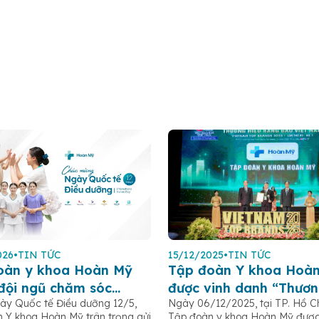
026
•
TIN TỨC
15/12/2025
•
TIN TỨC
oàn y khoa Hoàn Mỹ
Tập đoàn Y khoa Hoà
 đội ngũ chăm sóc
được vinh danh “Thươn
y Quốc tế Điều dưỡng 12/5,
Ngày 06/12/2025, tại TP. Hồ Ch
 bệnh nhân Ngày Quốc
hàng đầu Việt Nam 20
 Y khoa Hoàn Mỹ trân trọng gửi
Tập đoàn y khoa Hoàn Mỹ được