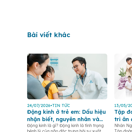
Bài viết khác
24/07/2026
•
TIN TỨC
13/05/2
Động kinh ở trẻ em: Dấu hiệu
Tập đ
nhận biết, nguyên nhân và
tri ân
Động kinh là gì? Động kinh là tình trạng
Nhân Ngà
cách xử trí
người
bệnh lý của não đặc trưng bởi sự xuất
Tập đoàn