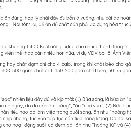
ng cũng chỉ trong 4 nhóm của “ô vuông” thức ăn: đường bộ
a.
 ăn đúng, hợp lý phải đầy đủ bốn ô vuông, như cái áo hoàn c
ng”. Nói tóm lại, để ăn đủ chất cần phải đa dạng hóa thức 
p khoảng 1.400 Kcal năng lượng cho những hoạt động tối thi
g viên thể thao cần nhiều hơn nữa, ví dụ VĐV bơi lội Ánh Viê
ng hay chất đạm chỉ cho 4 calo, trong khi chất béo cho gấ
g 300-500 gam chất bột, 150-200 gam chất béo, 50-75 gam 
sạc” nhiên liệu đầy đủ và kịp thời: (1) Bữa sáng, là bữa ăn 
cho cả ngày, do đó cần ăn “nặng”, “ăn “như vua”; (2) Bữa trưa:
ần tiêu hao do làm việc trong buổi sáng, ăn như “hoàng hậu”
c nhịp nhàng, tức vẫn tiếp tục cần tiếp năng lượng. Do đó, 
 cho hoạt động suốt cả đêm dài, ăn như “hoàng tử” và (4) B