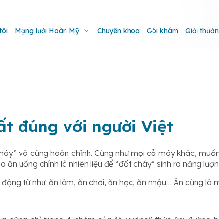
tôi
Mạng lưới Hoàn Mỹ
Chuyên khoa
Gói khám
Giải thưở
t đúng với người Việt
ỗ máy” vô cùng hoàn chỉnh. Cũng như mọi cỗ máy khác, muố
ăn uống chính là nhiên liệu để “đốt cháy” sinh ra năng lượn
động từ như: ăn làm, ăn chơi, ăn học, ăn nhậu… Ăn cũng là mó