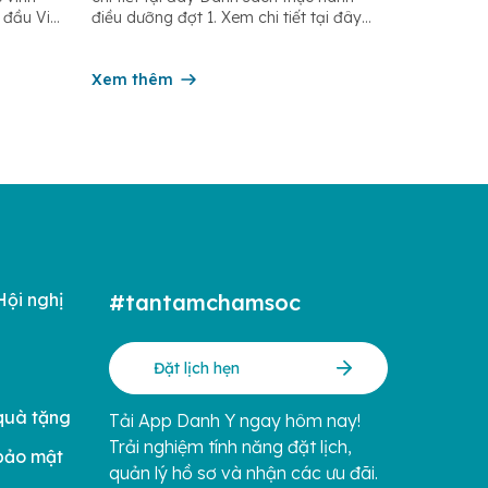
 đầu Việt
điều dưỡng đợt 1. Xem chi tiết tại đây
 tín do
Danh sách thực hành điều dưỡng đợt 2.
i mới
Xem chi tiết tại đây Danh sách thực
tâm
hành điều dưỡng đợt 3. Xem chi tiết tại
Xem thêm
hiệp
đây
Hội nghị
#tantamchamsoc
Đặt lịch hẹn
quà tặng
Tải App Danh Y ngay hôm nay!
Trải nghiệm tính năng đặt lịch,
bảo mật
quản lý hồ sơ và nhận các ưu đãi.