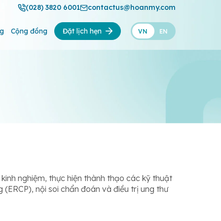
(028) 3820 6001
contactus@hoanmy.com
ng
Cộng đồng
Đặt lịch hẹn
VN
EN
kinh nghiệm, thực hiện thành thạo các kỹ thuật
g (ERCP), nội soi chẩn đoán và điều trị ung thư