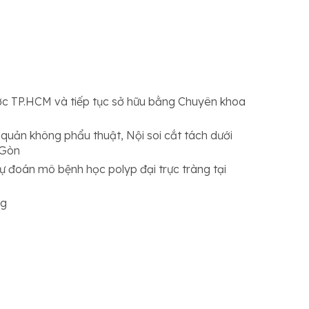
ược TP.HCM và tiếp tục sở hữu bằng Chuyên khoa
c quản không phẩu thuật, Nội soi cắt tách dưới
 Gòn
dự đoán mô bệnh học polyp đại trực tràng tại
ng