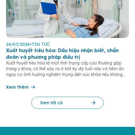
24/07/2026
•
TIN TỨC
Xuất huyết tiêu hóa: Dấu hiệu nhận biết, chẩn
đoán và phương pháp điều trị
Xuất huyết tiêu hóa là một tình trạng cấp cứu thường gặp
trong y khoa, có thể xảy ra ở bất kỳ độ tuổi nào và tiềm ẩn
nguy cơ ảnh hưởng nghiêm trọng đến sức khỏe nếu không
được phát hiện và điều trị kịp thời. Bài viết dưới đây giúp bạn
hiểu rõ […]
Xem thêm
Xem tất cả