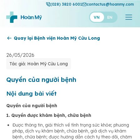
(028) 3820 6001
contactus@hoanmy.com
VN
EN
Quay lại Bệnh viện Hoàn Mỹ Cửu Long
Hoàn Mỹ
Hoàn Mỹ Gold
26/05/2026
Tác giả: Hoàn Mỹ Cửu Long
Hạnh Phúc
Thuận Mỹ
Quyền của người bệnh
Nội dung bài viết
Quyền của người bệnh
1. Quyền được khám bệnh, chữa bệnh
Được thông tin, giải thích về tình trạng sức khỏe; phương
pháp, dịch vụ khám bệnh, chữa bệnh, giá dịch vụ khám
bệnh, chữa bệnh; được hướng dẫn cách tự theo dõi, chăm