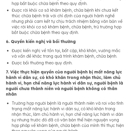
hợp bắt buộc chữa bệnh theo quy định.
Được rời khỏi cơ sở khám bệnh, chữa bệnh khi chưa kết
thúc chữa bệnh trái với chỉ định của người hành nghề
nhưng phải cam kết tự chịu trách nhiệm bằng văn bản về
việc rời khỏi cơ sở khám bệnh, chữa bệnh, trừ trường hợp
bắt buộc chữa bệnh theo quy định.
6. Quyền kiến nghị và bồi thường
Được kiến nghị về tồn tại, bất cập, khó khăn, vướng mắc
và vấn đề khác trong quá trình khám bệnh, chữa bệnh.
Được bồi thường theo quy định.
7. Việc thực hiện quyền của người bệnh bị mất năng lực
hành vi dân sự, có khó khăn trong nhận thức, làm chủ
hành vi, hạn chế năng lực hành vi dân sự, người bệnh là
người chưa thành niên và người bệnh không có thân
nhân
Trường hợp người bệnh là người thành niên và rơi vào tình
trạng mất năng lực hành vi dân sự, có khó khăn trong
nhận thức, làm chủ hành vi, hạn chế năng lực hành vi dân
sự nhưng trước đó đã có văn bản thể hiện nguyện vọng
hợp pháp về khám bệnh, chữa bệnh của mình thì thực hiện