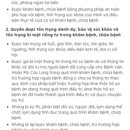
sóc, phòng ngừa tai biến.
Được khám bệnh, chữa bệnh bằng phương pháp an toàn
phù hợp với bệnh, tình trạng sức khỏe của mình và điều
kiện thực tế của cơ sở khám bệnh, chữa bệnh.
2. Quyền được tôn trọng danh dự, bảo vệ sức khỏe và
tôn trọng bí mật riêng tư trong khám bệnh, chữa bệnh
Được tôn trọng về tuổi, giới tính, dân tộc, tôn giáo, tín
ngưỡng, tình trạng sức khỏe, điều kiện kinh tế, địa vị xã
hội.
Được giữ bí mật thông tin trong hồ sơ bệnh án và thông tin
khác về đời tư mà người bệnh đã cung cấp cho Bệnh viện
Hoàn Mỹ Cửu Long trong quá trình khám bệnh, chữa bệnh,
trừ trường hợp người bệnh đồng ý chia sẻ thông tin theo
quy định của pháp luật hoặc trường hợp khai thác hồ sơ
bệnh án đang trong quá trình điều trị, khai thác hồ sơ
bệnh án đã hoàn thành quá trình điều trị và được chuyển
lưu trữ.
Không bị kỳ thị, phân biệt đối xử, ngược đãi, lạm dụng thể
chất, lạm dụng tình dục trong quá trình khám bệnh, chữa
bệnh.
Không bị ép buộc khám bệnh, chữa bệnh, trừ trường hợp