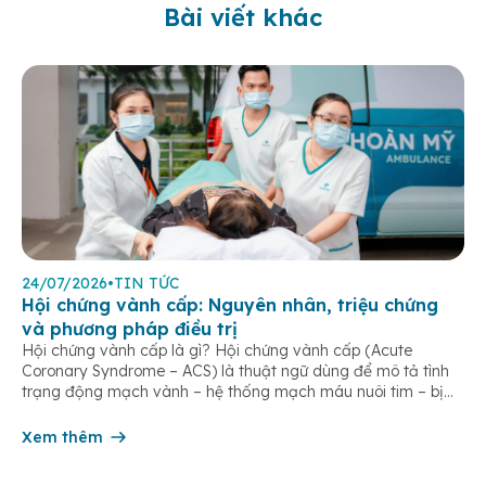
Bài viết khác
24/07/2026
•
TIN TỨC
Hội chứng vành cấp: Nguyên nhân, triệu chứng
và phương pháp điều trị
Hội chứng vành cấp là gì? Hội chứng vành cấp (Acute
Coronary Syndrome – ACS) là thuật ngữ dùng để mô tả tình
trạng động mạch vành – hệ thống mạch máu nuôi tim – bị
tắc nghẽn một phần hoặc hoàn toàn, khiến lưu lượng máu
đến cơ tim giảm hoặc ngừng đột ngột. […]
Xem thêm