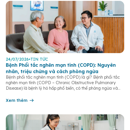
24/07/2026
•
TIN TỨC
Bệnh Phổi tắc nghẽn mạn tính (COPD): Nguyên
nhân, triệu chứng và cách phòng ngừa
Bệnh phổi tắc nghẽn mạn tính (COPD) là gì? Bệnh phổi tắc
nghẽn mạn tính (COPD – Chronic Obstructive Pulmonary
Disease) là bệnh lý hô hấp phổ biến, có thể phòng ngừa và
điều trị được nếu phát hiện sớm. Bệnh đặc trưng bởi các triệu
chứng hô hấp mạn tính như khó thở, ho […]
Xem thêm