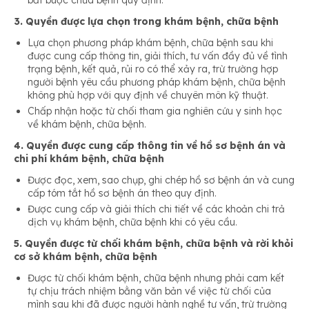
bắt buộc chữa bệnh quy định.
3. Quyền được lựa chọn trong khám bệnh, chữa bệnh
Lựa chọn phương pháp khám bệnh, chữa bệnh sau khi
được cung cấp thông tin, giải thích, tư vấn đầy đủ về tình
trạng bệnh, kết quả, rủi ro có thể xảy ra, trừ trường hợp
người bệnh yêu cầu phương pháp khám bệnh, chữa bệnh
không phù hợp với quy định về chuyên môn kỹ thuật.
Chấp nhận hoặc từ chối tham gia nghiên cứu y sinh học
về khám bệnh, chữa bệnh.
4. Quyền được cung cấp thông tin về hồ sơ bệnh án và
chi phí khám bệnh, chữa bệnh
Được đọc, xem, sao chụp, ghi chép hồ sơ bệnh án và cung
cấp tóm tắt hồ sơ bệnh án theo quy định.
Được cung cấp và giải thích chi tiết về các khoản chi trả
dịch vụ khám bệnh, chữa bệnh khi có yêu cầu.
5. Quyền được từ chối khám bệnh, chữa bệnh và rời khỏi
cơ sở khám bệnh, chữa bệnh
Được từ chối khám bệnh, chữa bệnh nhưng phải cam kết
tự chịu trách nhiệm bằng văn bản về việc từ chối của
mình sau khi đã được người hành nghề tư vấn, trừ trường