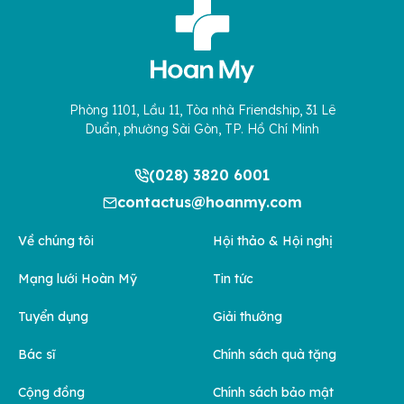
Phòng 1101, Lầu 11, Tòa nhà Friendship, 31 Lê
Duẩn, phường Sài Gòn, TP. Hồ Chí Minh
(028) 3820 6001
contactus@hoanmy.com
Về chúng tôi
Hội thảo & Hội nghị
Mạng lưới Hoàn Mỹ
Tin tức
Tuyển dụng
Giải thưởng
Bác sĩ
Chính sách quà tặng
Cộng đồng
Chính sách bảo mật