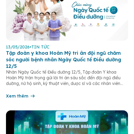
13/05/2026
•
TIN TỨC
Tập đoàn y khoa Hoàn Mỹ tri ân đội ngũ chăm
sóc người bệnh nhân Ngày Quốc tế Điều dưỡng
12/5
Nhân Ngày Quốc tế Điều dưỡng 12/5, Tập đoàn Y khoa
Hoàn Mỹ trân trọng gửi lời tri ân sâu sắc đến đội ngũ điều
dưỡng, nữ hộ sinh, kỹ thuật viên, dược sĩ và các nhân viên
chăm sóc người bệnh trên toàn hệ thống – những người luôn
âm thầm đồng hành trên […]
Xem thêm