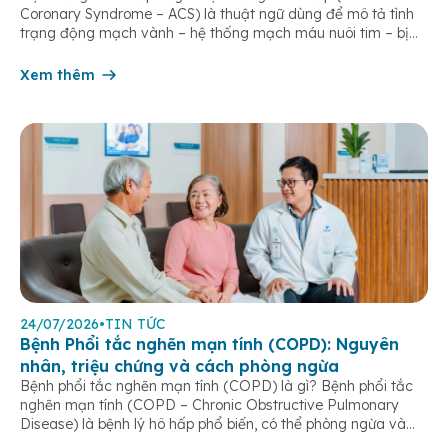
Coronary Syndrome – ACS) là thuật ngữ dùng để mô tả tình
trạng động mạch vành – hệ thống mạch máu nuôi tim – bị
tắc nghẽn một phần hoặc hoàn toàn, khiến lưu lượng máu
đến cơ tim giảm hoặc ngừng đột ngột. […]
Xem thêm
24/07/2026
•
TIN TỨC
Bệnh Phổi tắc nghẽn mạn tính (COPD): Nguyên
nhân, triệu chứng và cách phòng ngừa
Bệnh phổi tắc nghẽn mạn tính (COPD) là gì? Bệnh phổi tắc
nghẽn mạn tính (COPD – Chronic Obstructive Pulmonary
Disease) là bệnh lý hô hấp phổ biến, có thể phòng ngừa và
điều trị được nếu phát hiện sớm. Bệnh đặc trưng bởi các triệu