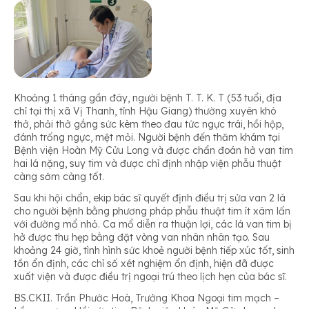
Khoảng 1 tháng gần đây, người bệnh T. T. K. T (53 tuổi, địa
chỉ tại thị xã Vị Thanh, tỉnh Hậu Giang) thường xuyên khó
thở, phải thở gắng sức kèm theo đau tức ngực trái, hồi hộp,
đánh trống ngực, mệt mỏi. Người bệnh đến thăm khám tại
Bệnh viện Hoàn Mỹ Cửu Long và được chẩn đoán hở van tim
hai lá nặng, suy tim và được chỉ định nhập viện phẫu thuật
càng sớm càng tốt.
Sau khi hội chẩn, ekip bác sĩ quyết định điều trị sửa van 2 lá
cho người bệnh bằng phương pháp phẫu thuật tim ít xâm lấn
với đường mổ nhỏ. Ca mổ diễn ra thuận lợi, các lá van tim bị
hở được thu hẹp bằng đặt vòng van nhân nhân tạo. Sau
khoảng 24 giờ, tình hình sức khoẻ người bệnh tiếp xúc tốt, sinh
tồn ổn định, các chỉ số xét nghiệm ổn định, hiện đã được
xuất viện và được điều trị ngoại trú theo lịch hẹn của bác sĩ.
BS.CKII. Trần Phước Hoà, Trưởng Khoa Ngoại tim mạch –