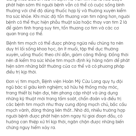
phát hiện sớm thì người bệnh vẫn có thể có cuộc sống bình
thường với chế độ dùng thuốc hợp lý và thường xuyên kiểm
tra sức khỏe. Khi mức độ tổn thương van tim nặng hơn, người
bệnh có thể thực hiện phẫu thuật sửa hoặc thay van tim 2 lá
để giảm tình trạng suy tim, tổn thương cơ tim và các cơ
quan trong cơ thể.
Bệnh tim mạch có thể được phòng ngừa nếu chúng ta nên
duy trì lối sống khoa học, ăn ít muối, tập thể dục thường
xuyên, uống thuốc theo chỉ dẫn, giảm căng thẳng. Đồng thời
nên đi kiểm tra sức khỏe tim mạch định kỳ hàng năm để phát
hiện sớm những bất thường của cơ thể và có phương pháp
điều trị kịp thời.
Đơn vị tim mạch, Bệnh viện Hoàn Mỹ Cửu Long quy tụ đội
ngũ bác sĩ giàu kinh nghiệm; sở hữu hệ thống máy móc,
trang thiết bị hiện đại, tiên phong cập nhật và ứng dụng
những kỹ thuật mới trong tầm soát, chẩn đoán và điều trị
các bệnh tim mạch như thay cung động mạch chủ, bắc cầu
mạch vành, đóng thông liên thất…Nhờ đó, nhiều trường hợp
người bệnh được phát hiện sớm ngay từ giai đoạn đầu, có
hướng can thiệp xử trí kịp thời, ngăn chặn được những biến
chứng nguy hiểm xảy ra.