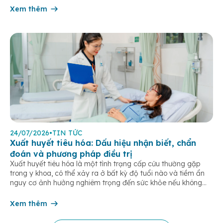
chứng hô hấp mạn tính như khó thở, ho […]
Xem thêm
24/07/2026
•
TIN TỨC
Xuất huyết tiêu hóa: Dấu hiệu nhận biết, chẩn
đoán và phương pháp điều trị
Xuất huyết tiêu hóa là một tình trạng cấp cứu thường gặp
trong y khoa, có thể xảy ra ở bất kỳ độ tuổi nào và tiềm ẩn
nguy cơ ảnh hưởng nghiêm trọng đến sức khỏe nếu không
được phát hiện và điều trị kịp thời. Bài viết dưới đây giúp bạn
hiểu rõ […]
Xem thêm