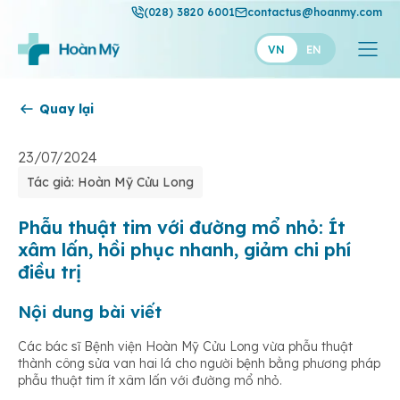
(028) 3820 6001
contactus@hoanmy.com
VN
EN
Quay lại
Hoàn Mỹ
Hoàn Mỹ Gold
23/07/2024
Tác giả: Hoàn Mỹ Cửu Long
Hạnh Phúc
Thuận Mỹ
Phẫu thuật tim với đường mổ nhỏ: Ít
xâm lấn, hồi phục nhanh, giảm chi phí
điều trị
Nội dung bài viết
Các bác sĩ Bệnh viện Hoàn Mỹ Cửu Long vừa phẫu thuật
thành công sửa van hai lá cho người bệnh bằng phương pháp
phẫu thuật tim ít xâm lấn với đường mổ nhỏ.