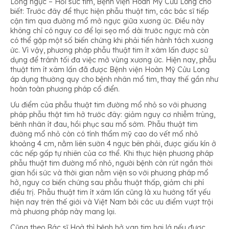
Lồng ngực – Hồi sức tim, Bệnh viện Hoàn Mỹ Cửu Long cho
biết: Trước đây để thực hiện phẫu thuật tim, các bác sĩ tiếp
cận tim qua đường mổ mở ngực giữa xương ức. Điều này
không chỉ có nguy cơ để lại sẹo mổ dài trước ngực mà còn
có thể gặp một số biến chứng khi phải tiến hành tách xương
ức. Vì vậy, phương pháp phẫu thuật tim ít xâm lấn được sử
dụng để tránh tối đa việc mở vùng xương ức. Hiện nay, phẫu
thuật tim ít xâm lấn đã được Bệnh viện Hoàn Mỹ Cửu Long
áp dụng thường quy cho bệnh nhân mổ tim, thay thế gần như
hoàn toàn phương pháp cổ điển.
Ưu điểm của phẫu thuật tim đường mổ nhỏ so với phương
pháp phẫu thật tim hở trước đây: giảm nguy cơ nhiễm trùng,
bênh nhân ít đau, hồi phục sau mổ sớm. Phẫu thuật tim
đường mổ nhỏ còn có tính thẩm mỹ cao do vết mổ nhỏ
khoảng 4 cm, nằm liên sườn 4 ngực bên phải, được giấu kín ở
các nếp gấp tự nhiên của cơ thể. Khi thực hiện phương pháp
phẫu thuật tim đường mổ nhỏ, người bệnh còn rút ngắn thời
gian hồi sức và thời gian nằm viện so với phương pháp mổ
hở, nguy cơ biến chứng sau phẫu thuật thấp, giảm chi phí
điều trị. Phẫu thuật tim ít xâm lấn cũng là xu hướng tất yếu
hiện nay trên thế giới và Việt Nam bởi các ưu điểm vượt trội
mà phương pháp này mang lại.
Cũng theo Bác sĩ Hoà thì bệnh hở van tim hai lá nếu được