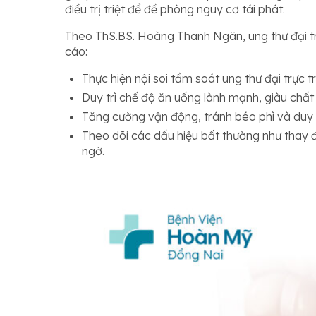
điều trị triệt để đề phòng nguy cơ tái phát.
Theo ThS.BS. Hoàng Thanh Ngân, ung thư đại tr
cáo:
Thực hiện nội soi tầm soát ung thư đại trực t
Duy trì chế độ ăn uống lành mạnh, giàu chất
Tăng cường vận động, tránh béo phì và duy t
Theo dõi các dấu hiệu bất thường như thay đ
ngờ.