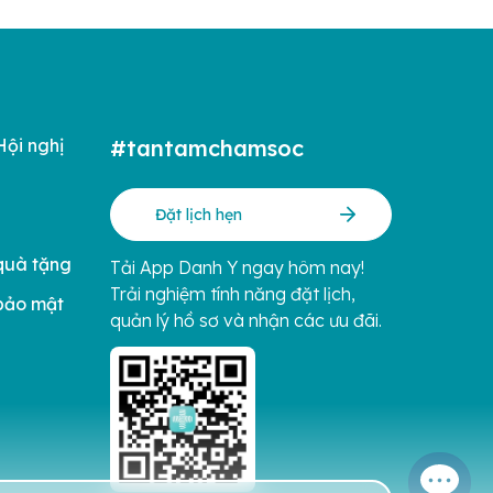
Hội nghị
#tantamchamsoc
Đặt lịch hẹn
quà tặng
Tải App Danh Y ngay hôm nay!
Trải nghiệm tính năng đặt lịch,
bảo mật
quản lý hồ sơ và nhận các ưu đãi.