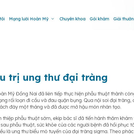
tôi
Mạng lưới Hoàn Mỹ
Chuyên khoa
Gói khám
Giải thưở
u trị ung thư đại tràng
àn Mỹ Đồng Nai đã liên tiếp thực hiện phẫu thuật thành cô
ạng rối loạn đi cầu và đau quặn bụng. Qua nội soi đại tràng,
ng cách đây một tháng và đã được mở hậu môn nhân tạo.
thiệp phẫu thuật sớm, ekip bác sĩ đã tiến hành thăm khám v
sau phẫu thuật, sức khỏe của các người bệnh đã hồi phục tốt
ều là ung thư biểu mô tuyến của đại tràng sigma. Theo phác đ