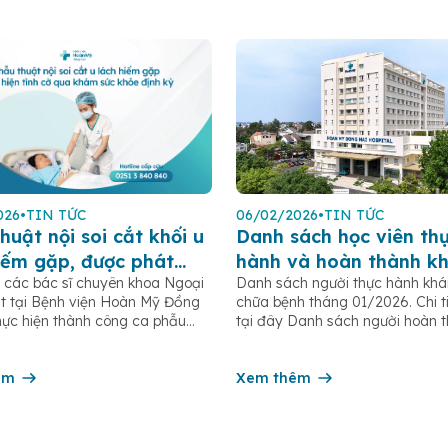
026
•
TIN TỨC
06/02/2026
•
TIN TỨC
huật nội soi cắt khối u
Danh sách học viên th
iếm gặp, được phát
hành và hoàn thành k
 các bác sĩ chuyên khoa Ngoại
Danh sách người thực hành kh
ình cờ qua khám sức
chữa bệnh 2026
t tại Bệnh viện Hoàn Mỹ Đồng
chữa bệnh tháng 01/2026. Chi t
ịnh kỳ.
hực hiện thành công ca phẫu
tại đây Danh sách người hoàn 
 soi cắt lách để loại bỏ khối u
thực hành khám bệnh chữa bện
 cho người bệnh L.T.T.M (sinh
01/2026. Chi tiết xem tại đây 
, ngụ tại phường Tân Triều).
êm
người hoàn thành thực hành kh
Xem thêm
 ý, khối u này hoàn […]
chữa bệnh tháng 02/2026. Chi t
tại đây Danh sách người […]