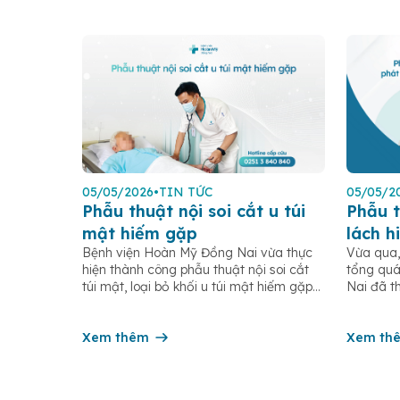
05/05/2026
•
TIN TỨC
05/05/2
Phẫu thuật nội soi cắt u túi
Phẫu t
mật hiếm gặp
lách h
Bệnh viện Hoàn Mỹ Đồng Nai vừa thực
Vừa qua,
hiện t
hiện thành công phẫu thuật nội soi cắt
tổng quá
khỏe đ
túi mật, loại bỏ khối u túi mật hiếm gặp
Nai đã t
cho bệnh nhân N.V.C (sinh năm 1959, ngụ
thuật nội
tại xã Xuân Quế, tỉnh Đồng Nai). Bệnh
hiếm gặp
nhân nhập viện trong tình trạng đau
Xem thêm
năm 1987
Xem th
vùng thượng vị kéo dài, kèm […]
Đáng chú