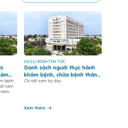
10/11/2025
•
TIN TỨC
ực
Danh sách người thực hành
hám
khám bệnh, chữa bệnh tháng
ám bệnh
Chi tiết xem tại đây
ngày 10.11.2025
iết xem
thành
h tháng
Danh sách
ám bệnh
Xem thêm
iết xem