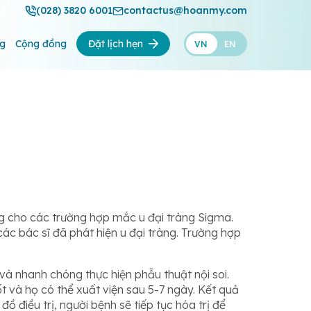
(028) 3820 6001
contactus@hoanmy.com
ng
Cộng đồng
Đặt lịch hẹn
VN
EN
ng cho các trường hợp mắc u đại tràng Sigma.
 các bác sĩ đã phát hiện u đại tràng. Trường hợp
à nhanh chóng thực hiện phẫu thuật nội soi.
 và họ có thể xuất viện sau 5-7 ngày. Kết quả
ồ điều trị, người bệnh sẽ tiếp tục hóa trị để