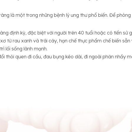
àng là một trong những bệnh lý ung thư phổ biến. Để phòng
ràng định kỳ, đặc biệt với người trên 40 tuổi hoặc có tiền sử 
 xơ từ rau xanh và trái cây, hạn chế thực phẩm chế biến sẵn
rì lối sống lành mạnh.
ổi thói quen đi cầu, đau bụng kéo dài, đi ngoài phân nhầy 