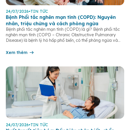
24/07/2026
•
TIN TỨC
Bệnh Phổi tắc nghẽn mạn tính (COPD): Nguyên
nhân, triệu chứng và cách phòng ngừa
Bệnh phổi tắc nghẽn mạn tính (COPD) là gì? Bệnh phổi tắc
nghẽn mạn tính (COPD – Chronic Obstructive Pulmonary
Disease) là bệnh lý hô hấp phổ biến, có thể phòng ngừa và
điều trị được nếu phát hiện sớm. Bệnh đặc trưng bởi các triệu
chứng hô hấp mạn tính như khó thở, ho […]
Xem thêm
24/07/2026
•
TIN TỨC