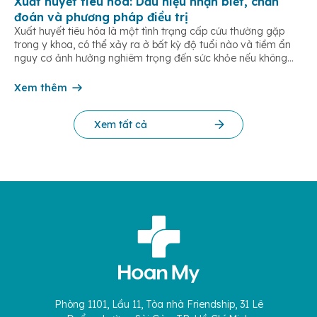
Xuất huyết tiêu hóa: Dấu hiệu nhận biết, chẩn
đoán và phương pháp điều trị
Xuất huyết tiêu hóa là một tình trạng cấp cứu thường gặp
trong y khoa, có thể xảy ra ở bất kỳ độ tuổi nào và tiềm ẩn
nguy cơ ảnh hưởng nghiêm trọng đến sức khỏe nếu không
được phát hiện và điều trị kịp thời. Bài viết dưới đây giúp bạn
hiểu rõ […]
Xem thêm
Xem tất cả
Phòng 1101, Lầu 11, Tòa nhà Friendship, 31 Lê