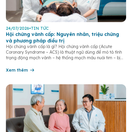
24/07/2026
•
TIN TỨC
Hội chứng vành cấp: Nguyên nhân, triệu chứng
và phương pháp điều trị
Hội chứng vành cấp là gì? Hội chứng vành cấp (Acute
Coronary Syndrome – ACS) là thuật ngữ dùng để mô tả tình
trạng động mạch vành – hệ thống mạch máu nuôi tim – bị
tắc nghẽn một phần hoặc hoàn toàn, khiến lưu lượng máu
đến cơ tim giảm hoặc ngừng đột ngột. […]
Xem thêm