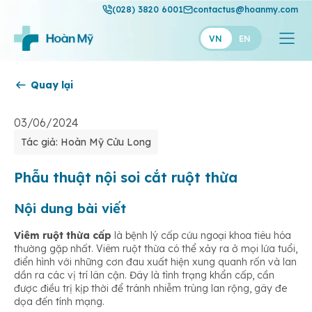
(028) 3820 6001
contactus@hoanmy.com
VN
EN
Quay lại
Hoàn Mỹ
Hoàn Mỹ Gold
03/06/2024
Tác giả: Hoàn Mỹ Cửu Long
Hạnh Phúc
Thuận Mỹ
Phẫu thuật nội soi cắt ruột thừa
Nội dung bài viết
Viêm ruột thừa cấp
là bệnh lý cấp cứu ngoại khoa tiêu hóa
thường gặp nhất. Viêm ruột thừa có thể xảy ra ở mọi lứa tuổi,
điển hình với những cơn đau xuất hiện xung quanh rốn và lan
dần ra các vị trí lân cận. Đây là tình trạng khẩn cấp, cần
được điều trị kịp thời để tránh nhiễm trùng lan rộng, gây đe
dọa đến tính mạng.