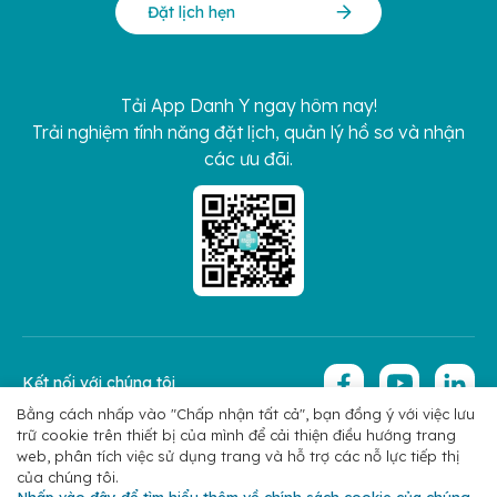
Đặt lịch hẹn
Tải App Danh Y ngay hôm nay!
Trải nghiệm tính năng đặt lịch, quản lý hồ sơ và nhận
các ưu đãi.
Kết nối với chúng tôi
Bằng cách nhấp vào "Chấp nhận tất cả", bạn đồng ý với việc lưu
trữ cookie trên thiết bị của mình để cải thiện điều hướng trang
Copyright 2026 © Hoan My Corporation
Chính sách bảo mật
web, phân tích việc sử dụng trang và hỗ trợ các nỗ lực tiếp thị
của chúng tôi.