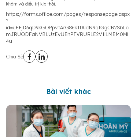
khám và điều trị kịp thời.
https://forms.office.com/pages/responsepage.aspx
?
id=uFFjD6qD9kGOPpvtArG86k1tAldN9qtGgCB2SbLo
mJRUODFaNVBLUzEyUEhPTVRUR1E2V1lLMEM0Mi
4u
Chia Sẻ
Bài viết khác