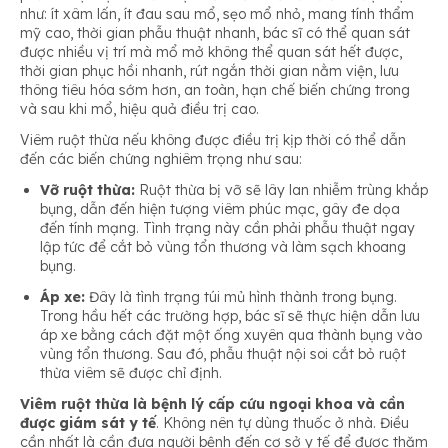
như: ít xâm lấn, ít đau sau mổ, sẹo mổ nhỏ, mang tính thẩm
mỹ cao, thời gian phẫu thuật nhanh, bác sĩ có thể quan sát
được nhiều vị trí mà mổ mở không thể quan sát hết được,
thời gian phục hồi nhanh, rút ngắn thời gian nằm viện, lưu
thông tiêu hóa sớm hơn, an toàn, hạn chế biến chứng trong
và sau khi mổ, hiệu quả điều trị cao.
Viêm ruột thừa nếu không được điều trị kịp thời có thể dẫn
đến các biến chứng nghiêm trọng như sau:
Vỡ ruột thừa:
Ruột thừa bị vỡ sẽ lây lan nhiễm trùng khắp
bụng, dẫn đến hiện tượng viêm phúc mạc, gây đe dọa
đến tính mạng. Tình trạng này cần phải phẫu thuật ngay
lập tức để cắt bỏ vùng tổn thương và làm sạch khoang
bụng.
Áp xe:
Đây là tình trạng túi mủ hình thành trong bụng.
Trong hầu hết các trường hợp, bác sĩ sẽ thực hiện dẫn lưu
áp xe bằng cách đặt một ống xuyên qua thành bụng vào
vùng tổn thương. Sau đó, phẫu thuật nội soi cắt bỏ ruột
thừa viêm sẽ được chỉ định.
Viêm ruột thừa là bệnh lý cấp cứu ngoại khoa và cần
được giám sát y tế
. Không nên tự dùng thuốc ở nhà. Điều
cần nhất là cần đưa người bệnh đến cơ sở y tế để được thăm