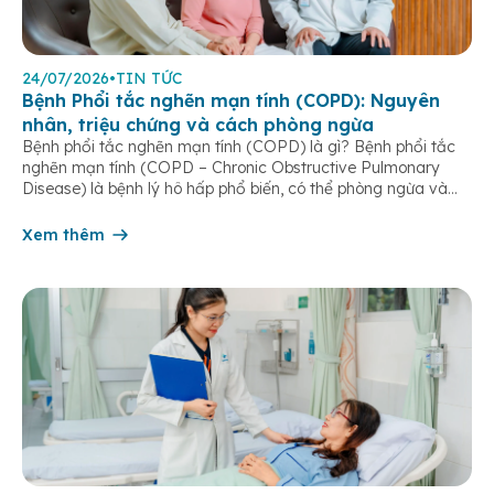
24/07/2026
•
TIN TỨC
Bệnh Phổi tắc nghẽn mạn tính (COPD): Nguyên
nhân, triệu chứng và cách phòng ngừa
Bệnh phổi tắc nghẽn mạn tính (COPD) là gì? Bệnh phổi tắc
nghẽn mạn tính (COPD – Chronic Obstructive Pulmonary
Disease) là bệnh lý hô hấp phổ biến, có thể phòng ngừa và
điều trị được nếu phát hiện sớm. Bệnh đặc trưng bởi các triệu
chứng hô hấp mạn tính như khó thở, ho […]
Xem thêm