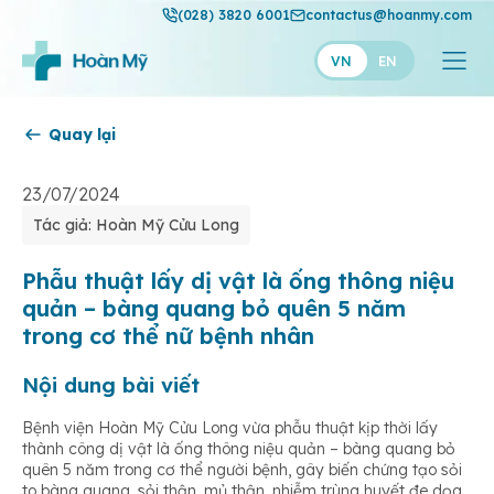
(028) 3820 6001
contactus@hoanmy.com
VN
EN
Quay lại
Hoàn Mỹ
Hoàn Mỹ Gold
23/07/2024
Tác giả: Hoàn Mỹ Cửu Long
Hạnh Phúc
Thuận Mỹ
Phẫu thuật lấy dị vật là ống thông niệu
quản – bàng quang bỏ quên 5 năm
trong cơ thể nữ bệnh nhân
Nội dung bài viết
Bệnh viện Hoàn Mỹ Cửu Long vừa phẫu thuật kịp thời lấy
thành công dị vật là ống thông niệu quản – bàng quang bỏ
quên 5 năm trong cơ thể người bệnh, gây biến chứng tạo sỏi
to bàng quang, sỏi thận, mủ thận, nhiễm trùng huyết đe dọa