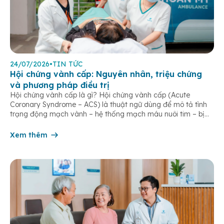
24/07/2026
•
TIN TỨC
Hội chứng vành cấp: Nguyên nhân, triệu chứng
và phương pháp điều trị
Hội chứng vành cấp là gì? Hội chứng vành cấp (Acute
Coronary Syndrome – ACS) là thuật ngữ dùng để mô tả tình
trạng động mạch vành – hệ thống mạch máu nuôi tim – bị
tắc nghẽn một phần hoặc hoàn toàn, khiến lưu lượng máu
đến cơ tim giảm hoặc ngừng đột ngột. […]
Xem thêm