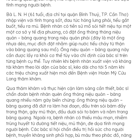
tính mạng người bệnh.
Bà L. N. H (61 tuổi, địa chỉ tại quận Bình Thuỷ, TP. Cần Thơ)
nhập viện với tình trạng sốt, đau tức hông lưng phải, tiểu gắt
buốt, tiểu ra mủ. Bệnh nhân có tiền sử mổ sỏi tiết niệu tại một
một cơ sở y tế địa phương, có đặt ống thông thông niệu
quản – bàng quang trong niệu quản phải (đây là một ống
nhựa dẻo, mục đích đặt nhằm giúp nước tiểu chảy từ thận
vào bàng quang sau mổ). Ống niệu quản – bàng quang này
cần được lấy ra khỏi cơ thể tùy vào chỉ định của bác sĩ trên
từng bệnh cụ thể. Tuy nhiên khi bệnh nhân xuất viện và không
tái khám theo lời dặn của bác sĩ, kéo dài cho tới 5 năm khi
các triệu chứng xuất hiện mới đến Bệnh viện Hoàn Mỹ Cửu
Long thăm khám.
Qua thăm khám và thực hiện cận lâm sàng cần thiết, bác sĩ
chẩn đoán bệnh nhân quên ống thông niệu quản – bàng
quang nhiều năm gây biến chứng: ống thông niệu quản –
bàng quang đã đứt ra làm hai đoạn, đầu trên sỏi bám đầy
trong thận, gây mủ thận, đầu dưới sỏi to bám và nằm trong
bàng quang. Ngoài ra, bệnh nhân có thiếu máu mạn, nhiễm
trùng huyết từ đường tiết niệu, mủ thận, đe dọa tính mạng
người bệnh. Các bác sĩ hội chẩn điều trị hồi sức cho người
bệnh, truyền kháng sinh phối hợp, bù máu theo phác đồ, nâng