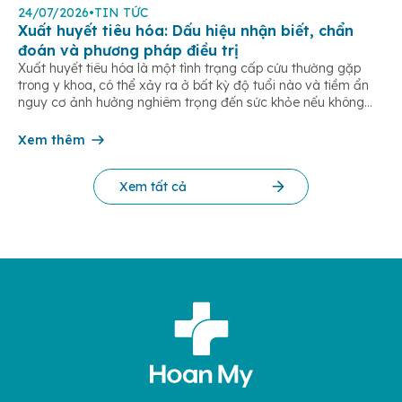
24/07/2026
•
TIN TỨC
Xuất huyết tiêu hóa: Dấu hiệu nhận biết, chẩn
đoán và phương pháp điều trị
Xuất huyết tiêu hóa là một tình trạng cấp cứu thường gặp
trong y khoa, có thể xảy ra ở bất kỳ độ tuổi nào và tiềm ẩn
nguy cơ ảnh hưởng nghiêm trọng đến sức khỏe nếu không
được phát hiện và điều trị kịp thời. Bài viết dưới đây giúp bạn
hiểu rõ […]
Xem thêm
Xem tất cả