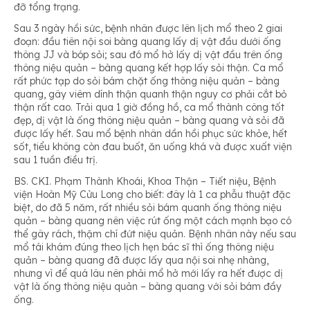
đỡ tổng trạng.
Sau 3 ngày hồi sức, bệnh nhân được lên lịch mổ theo 2 giai
đoạn: đầu tiên nội soi bàng quang lấy dị vật đầu dưới ống
thông JJ và bóp sỏi; sau đó mổ hở lấy dị vật đầu trên ống
thông niệu quản – bàng quang kết hợp lấy sỏi thận. Ca mổ
rất phức tạp do sỏi bám chặt ống thông niệu quản – bàng
quang, gây viêm dính thận quanh thận nguy cơ phải cắt bỏ
thận rất cao. Trải qua 1 giờ đồng hồ, ca mổ thành công tốt
đẹp, dị vật là ống thông niệu quản – bàng quang và sỏi đã
được lấy hết. Sau mổ bệnh nhân dần hồi phục sức khỏe, hết
sốt, tiểu không còn đau buốt, ăn uống khá và được xuất viện
sau 1 tuần điều trị.
BS. CKI. Phạm Thành Khoái, Khoa Thận – Tiết niệu, Bệnh
viện Hoàn Mỹ Cửu Long cho biết: đây là 1 ca phẫu thuật đặc
biệt, do đã 5 năm, rất nhiều sỏi bám quanh ống thông niệu
quản – bàng quang nên việc rút ống một cách mạnh bạo có
thể gây rách, thậm chí đứt niệu quản. Bệnh nhân này nếu sau
mổ tái khám đúng theo lịch hẹn bác sĩ thì ống thông niệu
quản – bàng quang đã được lấy qua nội soi nhẹ nhàng,
nhưng vì để quá lâu nên phải mổ hở mới lấy ra hết được dị
vật là ống thông niệu quản – bàng quang với sỏi bám đầy
ống.