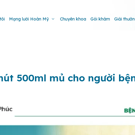
tôi
Mạng lưới Hoàn Mỹ
Chuyên khoa
Gói khám
Giải thưở
hút 500ml mủ cho người bện