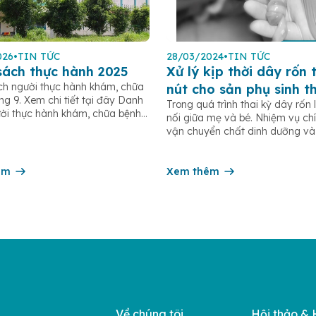
026
•
TIN TỨC
28/03/2024
•
TIN TỨC
sách thực hành 2025
Xử lý kịp thời dây rốn 
h người thực hành khám, chữa
nút cho sản phụ sinh t
ng 9. Xem chi tiết tại đây Danh
Trong quá trình thai kỳ dây rốn 
ời thực hành khám, chữa bệnh
nối giữa mẹ và bé. Nhiệm vụ chí
 Xem chi tiết tại đây
vận chuyển chất dinh dưỡng và
mẹ sang bé để thai hoàn thiện 
triển. Đối với tình trạng dây rốn 
êm
nút, nguyên nhân phần lớn là d
Xem thêm
trình vận động […]
Về chúng tôi
Hội thảo & 