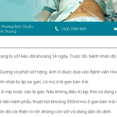
h trạng bị sốt kéo dài khoảng 14 ngày. Trước đó, bệnh nhân đ
 Dương và phát sốt nặng. Anh H được đưa vào Bệnh viện Ho
 nhân bị áp xe gan, có mủ ở lá gan bên trái.
, A míp hoặc sán lá gan. Nếu không điều trị kịp thời và đúng 
 tiến hành phẫu thuật hút khoảng 500ml mủ ở gan bên trái 
ân đã cải thiện rõ rệt, không còn sốt và đang dần ổn định.