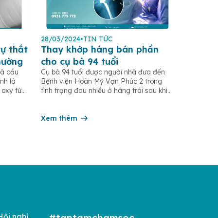
28/03/2024
•
TIN TỨC
tự thắt
Thay khớp háng bán phần
hường
cho cụ bà 94 tuổi
là cầu
Cụ bà 94 tuổi được người nhà đưa đến
nh là
Bệnh viện Hoàn Mỹ Vạn Phúc 2 trong
 oxy từ
tình trạng đau nhiều ở háng trái sau khi
và phát
trượt chân té ngã. Qua thăm khám và
tự thắt
chụp Xquang, bệnh nhân được chẩn
o quá
đoán gãy cổ xương đùi trái, có chỉ định
Xem thêm
phẫu thuật thay khớp háng trái […]
Hội nghị
#tantamchamsoc