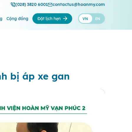
(028) 3820 6001
contactus@hoanmy.com
ng
Cộng đồng
Đặt lịch hẹn
VN
EN
h bị áp xe gan