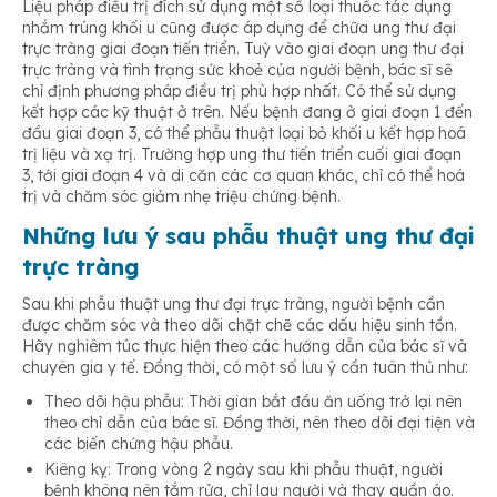
Liệu pháp điều trị đích sử dụng một số loại thuốc tác dụng
nhắm trúng khối u cũng được áp dụng để chữa ung thư đại
trực tràng giai đoạn tiến triển. Tuỳ vào giai đoạn ung thư đại
trực tràng và tình trạng sức khoẻ của người bệnh, bác sĩ sẽ
chỉ định phương pháp điều trị phù hợp nhất. Có thể sử dụng
kết hợp các kỹ thuật ở trên. Nếu bệnh đang ở giai đoạn 1 đến
đầu giai đoạn 3, có thể phẫu thuật loại bỏ khối u kết hợp hoá
trị liệu và xạ trị. Trường hợp ung thư tiến triển cuối giai đoạn
3, tới giai đoạn 4 và di căn các cơ quan khác, chỉ có thể hoá
trị và chăm sóc giảm nhẹ triệu chứng bệnh.
Những lưu ý sau phẫu thuật ung thư đại
trực tràng
Sau khi phẫu thuật ung thư đại trực tràng, người bệnh cần
được chăm sóc và theo dõi chặt chẽ các dấu hiệu sinh tồn.
Hãy nghiêm túc thực hiện theo các hướng dẫn của bác sĩ và
chuyên gia y tế. Đồng thời, có một số lưu ý cần tuân thủ như:
Theo dõi hậu phẫu: Thời gian bắt đầu ăn uống trở lại nên
theo chỉ dẫn của bác sĩ. Đồng thời, nên theo dõi đại tiện và
các biến chứng hậu phẫu.
Kiêng kỵ: Trong vòng 2 ngày sau khi phẫu thuật, người
bệnh không nên tắm rửa, chỉ lau người và thay quần áo.