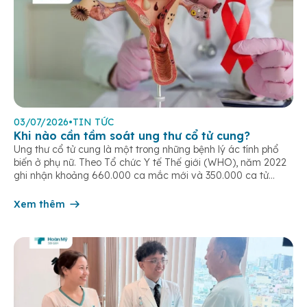
03/07/2026
•
TIN TỨC
Khi nào cần tầm soát ung thư cổ tử cung?
Ung thư cổ tử cung là một trong những bệnh lý ác tính phổ
biến ở phụ nữ. Theo Tổ chức Y tế Thế giới (WHO), năm 2022
ghi nhận khoảng 660.000 ca mắc mới và 350.000 ca tử
vong do ung thư cổ tử cung trên toàn cầu. Tầm soát ung thư
cổ tử […]
Xem thêm