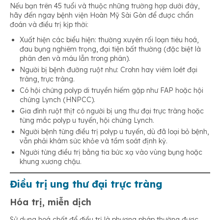
Nếu bạn trên 45 tuổi và thuộc những trường hợp dưới đây,
hãy đến ngay bệnh viện Hoàn Mỹ Sài Gòn để được chẩn
đoán và điều trị kịp thời:
Xuất hiện các biểu hiện: thường xuyên rối loạn tiêu hoá,
đau bụng nghiêm trọng, đại tiện bất thường (đặc biệt là
phân đen và máu lẫn trong phân).
Người bị bệnh đường ruột như: Crohn hay viêm loét đại
tràng, trực tràng.
Có hội chứng polyp di truyền hiếm gặp như FAP hoặc hội
chứng Lynch (HNPCC).
Gia đình ruột thịt có người bị ung thư đại trực tràng hoặc
từng mắc polyp u tuyến, hội chứng Lynch.
Người bệnh từng điều trị polyp u tuyến, dù đã loại bỏ bệnh,
vẫn phải khám sức khỏe và tầm soát định kỳ.
Người từng điều trị bằng tia bức xạ vào vùng bụng hoặc
khung xương chậu.
Điều trị ung thư đại trực tràng
Hóa trị, miễn dịch
Sử dụng hoá chất để điều trị là phương pháp thường được