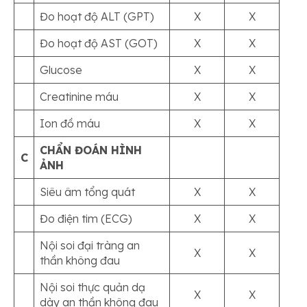
Đo hoạt độ ALT (GPT)
X
X
Đo hoạt độ AST (GOT)
X
X
Glucose
X
X
Creatinine máu
X
X
Ion đồ máu
X
X
CHẨN ĐOÁN HÌNH
C
ẢNH
Siêu âm tổng quát
X
X
Đo điện tim (ECG)
X
X
Nội soi đại tràng an
X
X
thần không đau
Nội soi thực quản dạ
X
X
dày an thần không đau