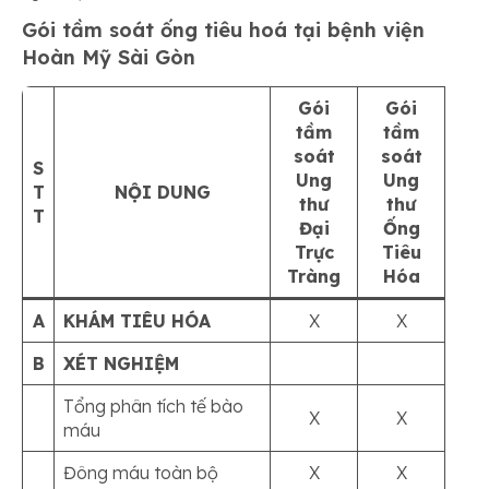
Gói tầm soát ống tiêu hoá tại bệnh viện
Hoàn Mỹ Sài Gòn
Gói
Gói
tầm
tầm
soát
soát
S
Ung
Ung
T
NỘI DUNG
thư
thư
T
Đại
Ống
Trực
Tiêu
Tràng
Hóa
A
KHÁM TIÊU HÓA
X
X
B
XÉT NGHIỆM
Tổng phân tích tế bào
X
X
máu
Đông máu toàn bộ
X
X