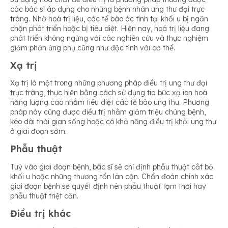
các bác sĩ áp dụng cho những bệnh nhân ung thư đại trực
tràng. Nhờ hoá trị liệu, các tế bào ác tính tại khối u bị ngăn
chặn phát triển hoặc bị tiêu diệt. Hiện nay, hoá trị liệu đang
phát triển không ngừng với các nghiên cứu và thực nghiệm
giảm phản ứng phụ cũng như độc tính với cơ thể.
Xạ trị
Xạ trị là một trong những phương pháp điều trị ung thư đại
trực tràng, thực hiện bằng cách sử dụng tia bức xạ ion hoá
năng lượng cao nhằm tiêu diệt các tế bào ung thư. Phương
pháp này cũng được điều trị nhằm giảm triệu chứng bệnh,
kéo dài thời gian sống hoặc có khả năng điều trị khỏi ung thư
ở giai đoạn sớm.
Phẫu thuật
Tuỳ vào giai đoạn bệnh, bác sĩ sẽ chỉ định phẫu thuật cắt bỏ
khối u hoặc những thương tổn lân cận. Chẩn đoán chính xác
giai đoạn bệnh sẽ quyết định nên phẫu thuật tạm thời hay
phẫu thuật triệt căn.
Điều trị khác