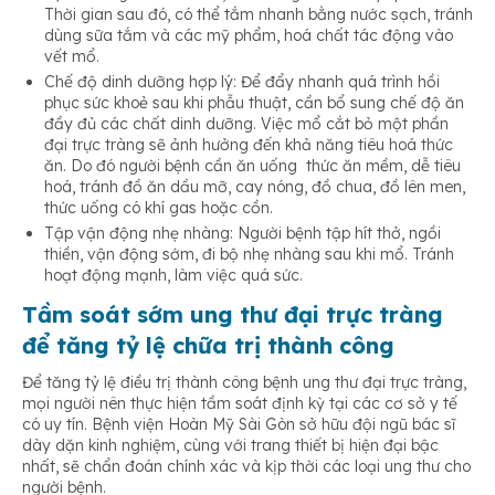
Thời gian sau đó, có thể tắm nhanh bằng nước sạch, tránh
dùng sữa tắm và các mỹ phẩm, hoá chất tác động vào
vết mổ.
Chế độ dinh dưỡng hợp lý: Để đẩy nhanh quá trình hồi
phục sức khoẻ sau khi phẫu thuật, cần bổ sung chế độ ăn
đầy đủ các chất dinh dưỡng. Việc mổ cắt bỏ một phần
đại trực tràng sẽ ảnh hưởng đến khả năng tiêu hoá thức
ăn. Do đó người bệnh cần ăn uống thức ăn mềm, dễ tiêu
hoá, tránh đồ ăn dầu mỡ, cay nóng, đồ chua, đồ lên men,
thức uống có khí gas hoặc cồn.
Tập vận động nhẹ nhàng: Người bệnh tập hít thở, ngồi
thiền, vận động sớm, đi bộ nhẹ nhàng sau khi mổ. Tránh
hoạt động mạnh, làm việc quá sức.
Tầm soát sớm ung thư đại trực tràng
để tăng tỷ lệ chữa trị thành công
Để tăng tỷ lệ điều trị thành công bệnh ung thư đại trực tràng,
mọi người nên thực hiện tầm soát định kỳ tại các cơ sở y tế
có uy tín. Bệnh viện Hoàn Mỹ Sài Gòn sở hữu đội ngũ bác sĩ
dày dặn kinh nghiệm, cùng với trang thiết bị hiện đại bậc
nhất, sẽ chẩn đoán chính xác và kịp thời các loại ung thư cho
người bệnh.