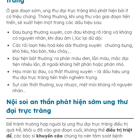
tràng
Ở giai đoạn sớm, ung thư đại trực tràng khó phát hiện bởi ít
có triệu chứng. Thông thường, khi ung thư vào giai đoạn tiến
triển, sẽ xuất hiện một trong các dấu hiệu sau:
Đau bụng thường xuyên, cơn đau không rõ ràng và không
có nguyên nhân, khi đau âm ỉ, lúc lại dữ dội.
Các rối loạn tiêu hoá kéo dài thường xuyên: chướng bụng,
khó tiêu, táo bón, tiêu chảy,…
Đại tiện bất thường: ra phân màu đen, lẫn máu, mắc đại
tiện nhiều lần, đi ngoài không hết phân hoặc phân nhỏ.
Hậu môn bị đau, co thắt thường xuyên – là dấu hiệu ung
thư đại trực tràng tiến triển nghiêm trọng.
Sụt cân thất thường, suy nhược, mệt mỏi không rõ nguyên
nhân…
Nội soi an thần phát hiện sớm ung thư
đại trực tràng
Để tránh trường hợp người bị ung thư đại trực tràng điều trị
quá trễ, khối u đã vào giai đoạn cuối, không thể
điều trị triệt
để
, các bác sĩ
khuyến cáo
chúng ta nên tầm soát bệnh