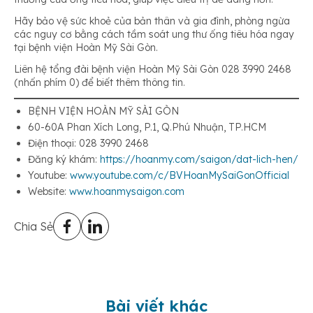
Hãy bảo vệ sức khoẻ của bản thân và gia đình, phòng ngừa
các nguy cơ bằng cách tầm soát ung thư ống tiêu hóa ngay
tại bệnh viện Hoàn Mỹ Sài Gòn.
Liên hệ tổng đài bệnh viện Hoàn Mỹ Sài Gòn 028 3990 2468
(nhấn phím 0) để biết thêm thông tin.
BỆNH VIỆN HOÀN MỸ SÀI GÒN
60-60A Phan Xích Long, P.1, Q.Phú Nhuận, TP.HCM
Điện thoại: 028 3990 2468
Đăng ký khám:
https://hoanmy.com/saigon/dat-lich-hen/
Youtube:
www.youtube.com/c/BVHoanMySaiGonOfficial
Website:
www.hoanmysaigon.com
Chia Sẻ
Bài viết khác