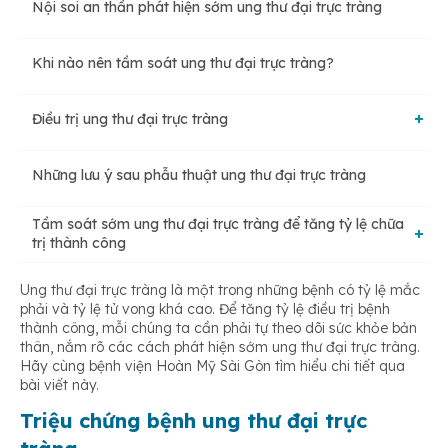
Nội soi an thần phát hiện sớm ung thư đại trực tràng
Khi nào nên tầm soát ung thư đại trực tràng?
Điều trị ung thư đại trực tràng
Những lưu ý sau phẫu thuật ung thư đại trực tràng
Hóa trị, miễn dịch
Tầm soát sớm ung thư đại trực tràng để tăng tỷ lệ chữa
trị thành công
Xạ trị
Ung thư đại trực tràng là một trong những bệnh có tỷ lệ mắc
Gói tầm soát ống tiêu hoá tại bệnh viện Hoàn Mỹ Sài Gòn
phải và tỷ lệ tử vong khá cao. Để tăng tỷ lệ điều trị bệnh
Phẫu thuật
thành công, mỗi chúng ta cần phải tự theo dõi sức khỏe bản
thân, nắm rõ các cách phát hiện sớm ung thư đại trực tràng.
Hãy cùng bệnh viện Hoàn Mỹ Sài Gòn tìm hiểu chi tiết qua
Điều trị khác
bài viết này.
Triệu chứng bệnh ung thư đại trực