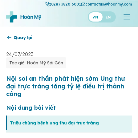
(028) 3820 6001
contactus@hoanmy.com
VN
EN
Quay lại
Hoàn Mỹ
Hoàn Mỹ Gold
24/07/2023
Tác giả: Hoàn Mỹ Sài Gòn
Hạnh Phúc
Thuận Mỹ
Nội soi an thần phát hiện sớm Ung thư
đại trực tràng tăng tỷ lệ điều trị thành
công
Nội dung bài viết
Triệu chứng bệnh ung thư đại trực tràng