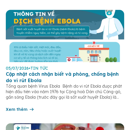
05/07/2026
•
TIN TỨC
Cập nhật cách nhận biết và phòng, chống bệnh
do vi rút Ebola
Tổng quan bệnh Virus Ebola Bệnh do vi rút Ebola được phát
hiện đầu tiên vào năm 1976 tại Cộng hoà Dân chủ Công-gô,
gần sông Ebola (trước đây gọi là sốt xuất huyết Ebola) là
một bệnh truyền nhiễm cấp tính, có thể bùng phát thành
dịch. Bệnh lây truyền do tiếp xúc trực […]
Xem thêm