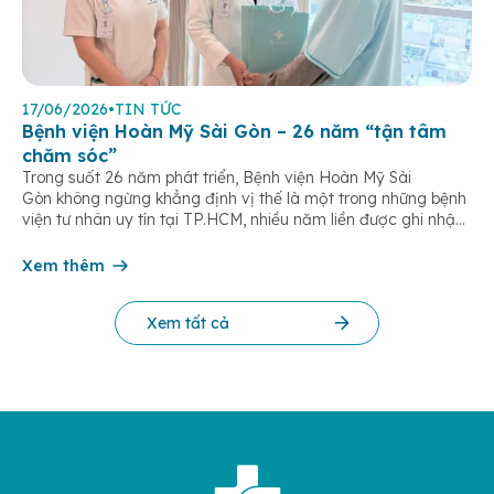
17/06/2026
•
TIN TỨC
Bệnh viện Hoàn Mỹ Sài Gòn – 26 năm “tận tâm
chăm sóc”
Trong suốt 26 năm phát triển, Bệnh viện Hoàn Mỹ Sài
Gòn không ngừng khẳng định vị thế là một trong những bệnh
viện tư nhân uy tín tại TP.HCM, nhiều năm liền được ghi nhận
trong nhóm 10 bệnh viện có chất lượng hàng đầu theo các bộ
tiêu chí đánh giá của Bộ y tế. Điều tạo nên giá trị của […]
Xem thêm
Xem tất cả