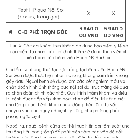
Test HP qua Nội Soi
X
X
(bonus, trong gói)
3.840.0
5.940.0
#
CHI PHÍ TRỌN GÓI
00 VNĐ
00 VNĐ
Lưu ý: Các gói khám trên không áp dụng bảo hiểm y tế và
bảo hiểm tư nhân, các chỉ định thêm sẽ đóng theo viện phí
hiện hành của bệnh viện Hoàn Mỹ Sài Gòn.
Gói tầm soát ung thư đại trực tràng tại bệnh viện Hoàn Mỹ
Sài Gòn được thực hiện nhanh chóng, không xâm lấn, không
gây đau. Người bệnh sẽ được làm các xét nghiệm máu và
chẩn đoán hình ảnh thông qua nội soi đại trực tràng để đưa
ra chẩn đoán chính xác nhất. Quy trình thăm khám và điều
trị bệnh được sắp xếp khoa học, phác đồ điều trị riêng biệt
cho từng người bệnh khác nhau, đồng thời cũng tư vấn
chuyên sâu các nguy cơ bệnh lý cũng như phương pháp
phòng ngừa bệnh.
Ngoài ra, người bệnh cũng có thể thực hiện gói tầm soát ung
thư ống tiêu hoá (tổng) để phát hiện sớm các vấn đề bất
thường của ống tiêu hoá, giúp việc điều trị dễ dàng hơn.