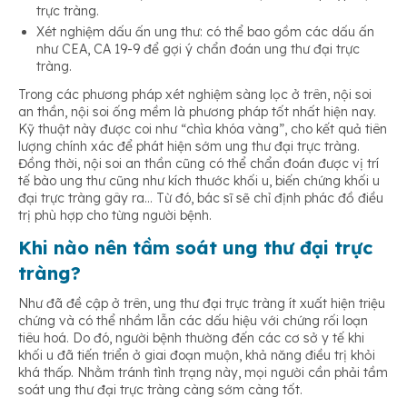
trực tràng.
Xét nghiệm dấu ấn ung thư: có thể bao gồm các dấu ấn
như CEA, CA 19-9 để gợi ý chẩn đoán ung thư đại trực
tràng.
Trong các phương pháp xét nghiệm sàng lọc ở trên, nội soi
an thần, nội soi ống mềm là phương pháp tốt nhất hiện nay.
Kỹ thuật này được coi như “chìa khóa vàng”, cho kết quả tiên
lượng chính xác để phát hiện sớm ung thư đại trực tràng.
Đồng thời, nội soi an thần cũng có thể chẩn đoán được vị trí
tế bào ung thư cũng như kích thước khối u, biến chứng khối u
đại trực tràng gây ra… Từ đó, bác sĩ sẽ chỉ định phác đồ điều
trị phù hợp cho từng người bệnh.
Khi nào nên tầm soát ung thư đại trực
tràng?
Như đã đề cập ở trên, ung thư đại trực tràng ít xuất hiện triệu
chứng và có thể nhầm lẫn các dấu hiệu với chứng rối loạn
tiêu hoá. Do đó, người bệnh thường đến các cơ sở y tế khi
khối u đã tiến triển ở giai đoạn muộn, khả năng điều trị khỏi
khá thấp. Nhằm tránh tình trạng này, mọi người cần phải tầm
soát ung thư đại trực tràng càng sớm càng tốt.