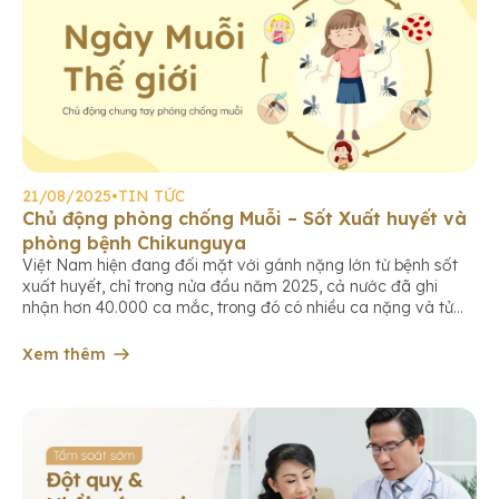
21/08/2025
•
TIN TỨC
Chủ động phòng chống Muỗi – Sốt Xuất huyết và
phòng bệnh Chikunguya
Việt Nam hiện đang đối mặt với gánh nặng lớn từ bệnh sốt
xuất huyết, chỉ trong nửa đầu năm 2025, cả nước đã ghi
nhận hơn 40.000 ca mắc, trong đó có nhiều ca nặng và tử
vong. Bên cạnh sốt xuất huyết, bệnh Chikungunya cũng đang
có xu hướng gia tăng trên thế […]
Xem thêm