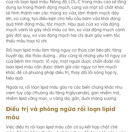
của rối loạn lipid máu. Nồng độ LDL-C trong máu cao sẽ lắng
đọng lại trong thành động mạch, cùng với một số chất khác
sẽ hình thành nên các mảng xơ vữa, làm thành mạch dày
lên, xơ cứng, tạo điều kiện cho tiểu cầu bám vào khởi động
quá trình đông máu, tắc mạch. Hậu quả của xơ vữa động
mạch vành là gây nhồi máu cơ tim, xơ vữa động mạch cảnh
gây đột quỵ, xơ vữa động mạch hai chi dưới gây viêm tắc
thiếu máu hoại tử chi.
Rối loạn lipid máu làm tăng nguy cơ thừa cân béo phì, tăng
huyết áp, đái tháo đường… đây cũng là những yếu tố nguy cơ
của bệnh tim mạch. Vì vậy, một người được chẩn đoán rối
loạn lipid máu cần được đánh giá các nguy cơ tim mạch
khác để có phương pháp điều trị, thay đổi lối sống hợp lý,
hiệu quả.
Ngoài ra, rối loạn lipid máu gây ra các biến chứng khác như
viêm tụy cấp (thường do tăng triglyceride), gan nhiễm mỡ,
nhiễm lipid võng mạc, u vàng da, gân, dưới màng xương.
Điều trị và phòng ngừa rối loạn lipid
máu
Việc điều trị rối loạn lipid máu cần có sự kết hợp chặt chẽ