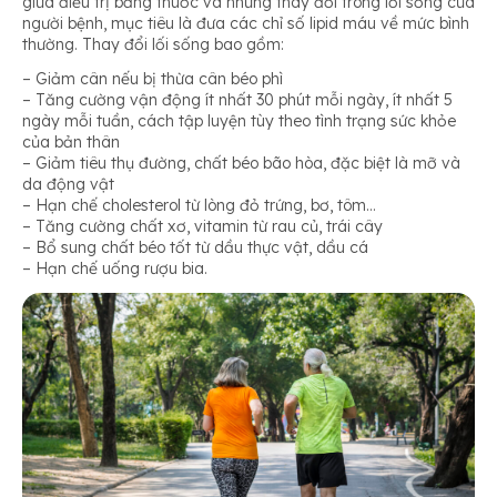
giữa điều trị bằng thuốc và những thay đổi trong lối sống của
người bệnh, mục tiêu là đưa các chỉ số lipid máu về mức bình
thường. Thay đổi lối sống bao gồm:
– Giảm cân nếu bị thừa cân béo phì
– Tăng cường vận động ít nhất 30 phút mỗi ngày, ít nhất 5
ngày mỗi tuần, cách tập luyện tùy theo tình trạng sức khỏe
của bản thân
– Giảm tiêu thụ đường, chất béo bão hòa, đặc biệt là mỡ và
da động vật
– Hạn chế cholesterol từ lòng đỏ trứng, bơ, tôm…
– Tăng cường chất xơ, vitamin từ rau củ, trái cây
– Bổ sung chất béo tốt từ dầu thực vật, dầu cá
– Hạn chế uống rượu bia.