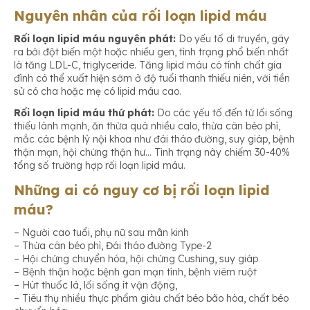
Nguyên nhân của rối loạn lipid máu
Rối loạn lipid máu nguyên phát:
Do yếu tố di truyền, gây
ra bởi đột biến một hoặc nhiều gen, tình trạng phổ biến nhất
là tăng LDL-C, triglyceride. Tăng lipid máu có tính chất gia
đình có thể xuất hiện sớm ở độ tuổi thanh thiếu niên, với tiền
sử có cha hoặc mẹ có lipid máu cao.
Rối loạn lipid máu thứ phát:
Do các yếu tố đến từ lối sống
thiếu lành mạnh, ăn thừa quá nhiều calo, thừa cân béo phì,
mắc các bệnh lý nội khoa như đái tháo đường, suy giáp, bệnh
thận mạn, hội chứng thận hư… Tình trạng này chiếm 30-40%
tổng số trường hợp rối loạn lipid máu.
Những ai có nguy cơ bị rối loạn lipid
máu?
– Người cao tuổi, phụ nữ sau mãn kinh
– Thừa cân béo phì, Đái tháo đường Type-2
– Hội chứng chuyển hóa, hội chứng Cushing, suy giáp
– Bệnh thận hoặc bệnh gan mạn tính, bệnh viêm ruột
– Hút thuốc lá, lối sống ít vận động,
– Tiêu thụ nhiều thực phẩm giàu chất béo bão hòa, chất béo