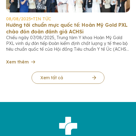
08/08/2025
•
TIN TỨC
Hướng tới chuẩn mực quốc tế: Hoàn Mỹ Gold PXL
chào đón đoàn đánh giá ACHSi
Chiều ngày 07/08/2025, Trung tâm Y khoa Hoàn Mỹ Gold
PXL vinh dự đón tiếp Đoàn kiểm định chất lượng y tế theo bộ
tiêu chuẩn quốc tế của Hội đồng Tiêu chuẩn Y tế Úc (ACHS
International). Đây là dấu mốc quan trọng trong hành trình
không ngừng nâng cao chất lượng dịch vụ, […]
Xem thêm
Xem tất cả