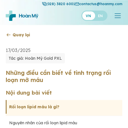
(028) 3820 6001
contactus@hoanmy.com
VN
EN
Quay lại
Hoàn Mỹ
Hoàn Mỹ Gold
17/03/2025
Tác giả: Hoàn Mỹ Gold PXL
Hạnh Phúc
Thuận Mỹ
Những điều cần biết về tình trạng rối
loạn mỡ máu
Nội dung bài viết
Rối loạn lipid máu là gì?
Nguyên nhân của rối loạn lipid máu