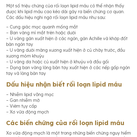
Một số triệu chứng của rối loạn lipid máu có thể nhận thấy
được khi lipid máu cao kéo dài gây ra biến chứng cơ quan.
Các dấu hiệu nghi ngờ rối loạn lipid máu như sau:
– Cung giác mạc quanh mống mắt
– Ban vàng mí mắt trên hoặc dưới
– U vàng gân xuất hiện ở các ngón, gân Achille và khớp đốt
bàn ngón tay
– U vàng dưới màng xương xuất hiện ở củ chày trước, đầu
xương mỏm khuỷu
– U vàng da hoặc củ xuất hiện ở khuỷu và đầu gối
– Dạng ban vàng lòng bàn tay xuất hiện ở các nếp gấp ngón
tay và lòng bàn tay
Dấu hiệu nhận biết rối loạn lipid máu
– Nhiễm lipid võng mạc
– Gan nhiễm mỡ
– Viêm tụy cấp
– Xơ vữa động mạch
Các biến chứng của rối loạn lipid máu
Xơ vữa động mạch là một trong những biến chứng nguy hiểm