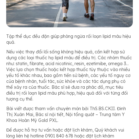
T
ập thể dục đều đặn giúp phòng ngừa rối loạn lipid máu hiệu
quả.
Nếu việc thay đổi lối sống không hiệu quả, cần kết hợp sử
dụng các loại thuốc hạ lipid máu để điều trị. Các nhóm thuốc
như: statin, fibrate, acid nicotinic, resin, ezetimibe, omega 3…
Việc lựa chọn thuốc hoặc kết hợp thuốc tùy thuộc vào nhiều
yếu tố khác nhau, bao gồm tiền sử bệnh, các yếu tố nguy cơ
của bệnh nhân, tuổi tác, sức khỏe và các tác dụng phụ có
thể xảy ra của thuốc. Bác sĩ sẽ đưa ra phác đồ, mục tiêu
điều trị rối loạn lipid máu phù hợp, hiệu quả đối với từng đối
tượng cụ thể.
Bài viết được tham vấn chuyên môn bởi ThS.BS.CKII. Đinh
Thị Xuân Mai, Bác sĩ nội tiết, Nội tổng quát – Trung tâm Y
Khoa Hoàn Mỹ Gold PXL.
Để được hỗ trợ tư vấn hoặc đặt lịch khám, Quý khách vui
lòng liên hệ hotline 0901 840 678 hoặc đặt lịch khám