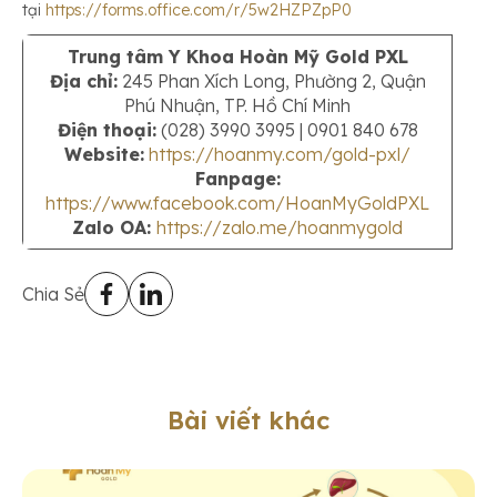
tại
https://forms.office.com/r/5w2HZPZpP0
Trung tâm Y Khoa Hoàn Mỹ Gold PXL
Địa chỉ:
245 Phan Xích Long, Phường 2, Quận
Phú Nhuận, TP. Hồ Chí Minh
Điện thoại:
(028) 3990 3995 | 0901 840 678
Website:
https://hoanmy.com/gold-pxl/
Fanpage:
https://www.facebook.com/HoanMyGoldPXL
Zalo OA:
https://zalo.me/hoanmygold
Chia Sẻ
Bài viết khác