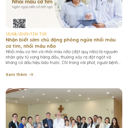
15/08/2025
•
TIN TỨC
Nhận biết sớm chủ động phòng ngừa nhồi máu
cơ tim, nhồi máu não
Nhồi máu cơ tim và nhồi máu não (đột quỵ não) là nguyên
nhân gây tử vong hàng đầu, thường xảy ra đột ngột và
không có dấu hiệu báo trước. Chỉ trong vài phút, người bệnh
có thể rơi vào hôn mê, liệt vĩnh viễn hoặc tử vong nếu không
cấp cứu kịp thời. […]
Xem thêm