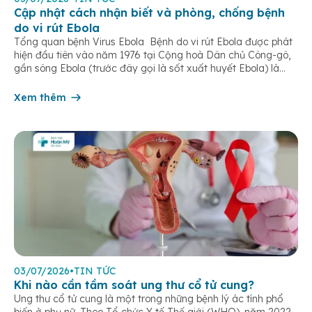
Cập nhật cách nhận biết và phòng, chống bệnh
do vi rút Ebola
Tổng quan bệnh Virus Ebola Bệnh do vi rút Ebola được phát
hiện đầu tiên vào năm 1976 tại Cộng hoà Dân chủ Công-gô,
gần sông Ebola (trước đây gọi là sốt xuất huyết Ebola) là
một bệnh truyền nhiễm cấp tính, có thể bùng phát thành
dịch. Bệnh lây truyền do tiếp xúc trực […]
Xem thêm
03/07/2026
•
TIN TỨC
Khi nào cần tầm soát ung thư cổ tử cung?
Ung thư cổ tử cung là một trong những bệnh lý ác tính phổ