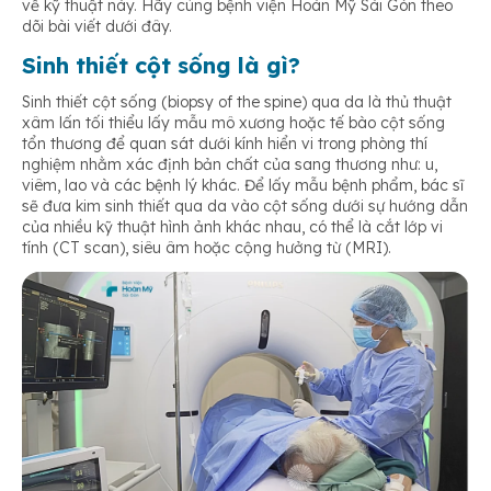
về kỹ thuật này. Hãy cùng bệnh viện Hoàn Mỹ Sài Gòn theo
dõi bài viết dưới đây.
Sinh thiết cột sống là gì?
Sinh thiết cột sống (biopsy of the spine) qua da là thủ thuật
xâm lấn tối thiểu lấy mẫu mô xương hoặc tế bào cột sống
tổn thương để quan sát dưới kính hiển vi trong phòng thí
nghiệm nhằm xác định bản chất của sang thương như: u,
viêm, lao và các bệnh lý khác. Để lấy mẫu bệnh phẩm, bác sĩ
sẽ đưa kim sinh thiết qua da vào cột sống dưới sự hướng dẫn
của nhiều kỹ thuật hình ảnh khác nhau, có thể là cắt lớp vi
tính (CT scan), siêu âm hoặc cộng hưởng từ (MRI).