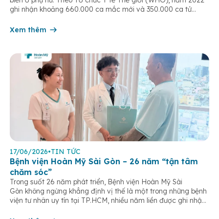
biến ở phụ nữ. Theo Tổ chức Y tế Thế giới (WHO), năm 2022
ghi nhận khoảng 660.000 ca mắc mới và 350.000 ca tử
vong do ung thư cổ tử cung trên toàn cầu. Tầm soát ung thư
cổ tử […]
Xem thêm
17/06/2026
•
TIN TỨC
Bệnh viện Hoàn Mỹ Sài Gòn – 26 năm “tận tâm
chăm sóc”
Trong suốt 26 năm phát triển, Bệnh viện Hoàn Mỹ Sài
Gòn không ngừng khẳng định vị thế là một trong những bệnh
viện tư nhân uy tín tại TP.HCM, nhiều năm liền được ghi nhận
trong nhóm 10 bệnh viện có chất lượng hàng đầu theo các bộ