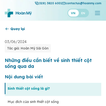
(028) 3820 6001
contactus@hoanmy.com
VN
EN
Quay lại
Hoàn Mỹ
Hoàn Mỹ Gold
03/06/2024
Tác giả: Hoàn Mỹ Sài Gòn
Hạnh Phúc
Thuận Mỹ
Những điều cần biết về sinh thiết cột
sống qua da
Nội dung bài viết
Sinh thiết cột sống là gì?
Mục đích của sinh thiết cột sống