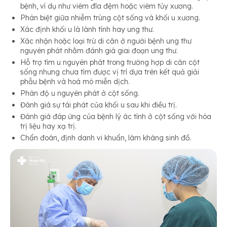
bệnh, ví dụ như viêm đĩa đệm hoặc viêm tủy xương.
Phân biệt giữa nhiễm trùng cột sống và khối u xương.
Xác định khối u là lành tính hay ung thư.
Xác nhận hoặc loại trừ di căn ở người bệnh ung thư
nguyên phát nhằm đánh giá giai đoạn ung thư.
Hỗ trợ tìm u nguyên phát trong trường hợp di căn cột
sống nhưng chưa tìm được vị trí dựa trên kết quả giải
phẫu bệnh và hoá mô miễn dịch.
Phân độ u nguyên phát ở cột sống.
Đánh giá sự tái phát của khối u sau khi điều trị.
Đánh giá đáp ứng của bệnh lý ác tính ở cột sống với hóa
trị liệu hay xạ trị.
Chẩn đoán, định danh vi khuẩn, làm kháng sinh đồ.