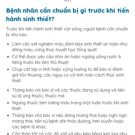
tính
.
Bệnh nhân cần chuẩn bị gì trước khi tiến
hành sinh thiết?
Trước khi tiến hành sinh thiết cột sống, người bệnh cần chuẩn
bị như sau:
Làm các xét nghiệm máu đảm bảo sinh thiết an toàn như:
đông máu, công thức huyết học tổng quát.
Có thể được yêu cầu nhịn ăn hoặc ngừng uống nước 6
tiếng trước khi làm thủ thuật.
Chụp cắt lớp vi tính hoặc cộng hưởng từ để bác sĩ đánh
giá tổn thương, các nguy cơ và tính toán cách thức sinh
thiết.
Thông báo với bác sĩ về các thuốc đang sử dụng và tiền
sử dị ứng thuốc, thuốc mê.
Ngưng thuốc làm loãng máu trong một tuần trước khi sinh
thiết.
Thông báo cho bác sĩ nếu đang mang thai hoặc nghi ngờ
mang thai, tiền sử bệnh đái tháo đường, hen suyễn hoặc
các bệnh lý khác.
Cần tháo tất cả các đồ vật và phụ kiện bằng kim loại như