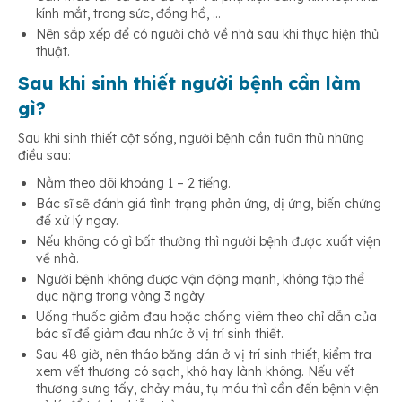
kính mắt, trang sức, đồng hồ, …
Nên sắp xếp để có người chở về nhà sau khi thực hiện thủ
thuật.
Sau khi sinh thiết người bệnh cần làm
gì?
Sau khi sinh thiết cột sống, người bệnh cần tuân thủ những
điều sau:
Nằm theo dõi khoảng 1 – 2 tiếng.
Bác sĩ sẽ đánh giá tình trạng phản ứng, dị ứng, biến chứng
để xử lý ngay.
Nếu không có gì bất thường thì người bệnh được xuất viện
về nhà.
Người bệnh không được vận động mạnh, không tập thể
dục nặng trong vòng 3 ngày.
Uống thuốc giảm đau hoặc chống viêm theo chỉ dẫn của
bác sĩ để giảm đau nhức ở vị trí sinh thiết.
Sau 48 giờ, nên tháo băng dán ở vị trí sinh thiết, kiểm tra
xem vết thương có sạch, khô hay lành không. Nếu vết
thương sưng tấy, chảy máu, tụ máu thì cần đến bệnh viện