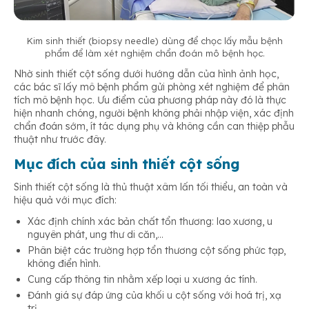
Kim sinh thiết (biopsy needle) dùng để chọc lấy mẫu bệnh
phẩm để làm xét nghiệm chẩn đoán mô bệnh học
.
Nhờ sinh thiết cột sống dưới hướng dẫn của hình ảnh học,
các bác sĩ lấy mô bệnh phẩm gửi phòng xét nghiệm để phân
tích mô bệnh học. Ưu điểm của phương pháp này đó là thực
hiện nhanh chóng, người bệnh không phải nhập viện, xác định
chẩn đoán sớm, ít tác dụng phụ và không cần can thiệp phẫu
thuật như trước đây.
Mục đích của sinh thiết cột sống
Sinh thiết cột sống là thủ thuật xâm lấn tối thiểu, an toàn và
hiệu quả với mục đích:
Xác định chính xác bản chất tổn thương: lao xương, u
nguyên phát, ung thư di căn,…
Phân biệt các trường hợp tổn thương cột sống phức tạp,
không điển hình.
Cung cấp thông tin nhằm xếp loại u xương ác tính.
Đánh giá sự đáp ứng của khối u cột sống với hoá trị, xạ
trị.