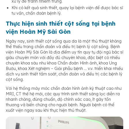
xử lý để tránh nhiễm trùng.
Khi có kết quả sinh thiết, quay lại bệnh viện để được bác sĩ
tư vấn, chẩn đoán bệnh lý.
Thực hiện sinh thiết cột sống tại bệnh
viện Hoàn Mỹ Sài Gòn
Ngày nay, sinh thiết cột sống qua da là một thủ thuật không
thể thiếu trong chẩn đoán và điều trị bệnh lý cột sống. Bệnh
viện Hoàn Mỹ Sài Gòn là địa điểm uy tín quy tụ đội ngũ bác sĩ
giàu chuyên môn với đầy đủ chuyên khoa, đặc biệt có nhiều
chuyên khoa sâu như khoa Chẩn đoán Hình ảnh, khoa Ung
Bướu, khoa Xét nghiệm – Giải phẫu bệnh … v.v. triển khai nhiều
dịch vụ sinh thiết tầm soát, chẩn đoán và điều trị các bệnh lý
cột sống.
Với hệ thống máy móc chẩn đoán hình ảnh kỹ thuật cao như
MRI, CT thế hệ mới, các quy trình sinh thiết sàng lọc diễn ra
nhanh chóng, đúng chuẩn, độ chính xác cao, ít gây tổn
thương và biến chứng cho người bệnh. Người bệnh có thể
xuất viện ngay sau khi thực hiện thủ thuật.