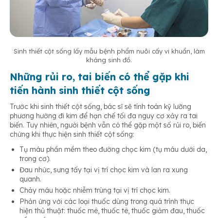
Sinh thiết cột sống lấy mẫu bệnh phẩm nuôi cấy vi khuẩn, làm
kháng sinh đồ
.
Những rủi ro, tai biến có thể gặp khi
tiến hành sinh thiết cột sống
Trước khi sinh thiết cột sống, bác sĩ sẽ tính toán kỹ lưỡng
phương hướng đi kim để hạn chế tối đa nguy cơ xảy ra tai
biến. Tuy nhiên, người bệnh vẫn có thể gặp một số rủi ro, biến
chứng khi thực hiện sinh thiết cột sống:
Tụ máu phần mềm theo đường chọc kim (tụ máu dưới da,
trong cơ).
Đau nhức, sưng tấy tại vị trí chọc kim và lan ra xung
quanh.
Chảy máu hoặc nhiễm trùng tại vị trí chọc kim.
Phản ứng với các loại thuốc dùng trong quá trình thực
hiện thủ thuật: thuốc mê, thuốc tê, thuốc giảm đau, thuốc