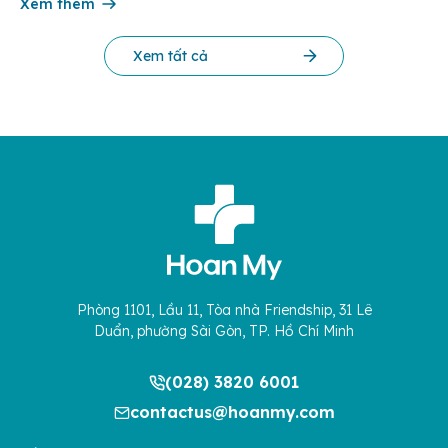
tiêu chí đánh giá của Bộ y tế. Điều tạo nên giá trị của […]
Xem thêm
Xem tất cả
Phòng 1101, Lầu 11, Tòa nhà Friendship, 31 Lê
Duẩn, phường Sài Gòn, TP. Hồ Chí Minh
(028) 3820 6001
contactus@hoanmy.com