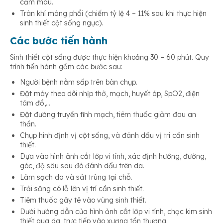
cầm máu.
Tràn khí màng phổi (chiếm tỷ lệ 4 – 11% sau khi thực hiện
sinh thiết cột sống ngực).
Các bước tiến hành
Sinh thiết cột sống được thực hiện khoảng 30 – 60 phút. Quy
trình tiến hành gồm các bước sau:
Người bệnh nằm sấp trên bàn chụp.
Đặt máy theo dõi nhịp thở, mạch, huyết áp, SpO2, điện
tâm đồ,…
Đặt đường truyền tĩnh mạch, tiêm thuốc giảm đau an
thần.
Chụp hình định vị cột sống, và đánh dấu vị trí cần sinh
thiết.
Dựa vào hình ảnh cắt lớp vi tính, xác định hướng, đường,
góc, độ sâu sau đó đánh dấu trên da.
Làm sạch da và sát trùng tại chỗ.
Trải săng có lỗ lên vị trí cần sinh thiết.
Tiêm thuốc gây tê vào vùng sinh thiết.
Dưới hướng dẫn của hình ảnh cắt lớp vi tính, chọc kim sinh
thiết qua da, trực tiếp vào xương tổn thương.