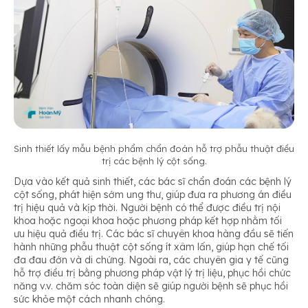
Sinh thiết lấy mẫu bệnh phẩm chẩn đoán hỗ trợ phẫu thuật điều
trị các bệnh lý cột sống
.
Dựa vào kết quả sinh thiết, các bác sĩ chẩn đoán các bệnh lý
cột sống, phát hiện sớm ung thư, giúp đưa ra phương án điều
trị hiệu quả và kịp thời. Người bệnh có thể được điều trị nội
khoa hoặc ngoại khoa hoặc phương pháp kết hợp nhằm tối
ưu hiệu quả điều trị. Các bác sĩ chuyên khoa hàng đầu sẽ tiến
hành những phẫu thuật cột sống ít xâm lấn, giúp hạn chế tối
đa đau đớn và di chứng. Ngoài ra, các chuyên gia y tế cũng
hỗ trợ điều trị bằng phương pháp vật lý trị liệu, phục hồi chức
năng v.v. chăm sóc toàn diện sẽ giúp người bệnh sẽ phục hồi
sức khỏe một cách nhanh chóng.