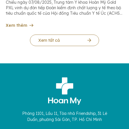
Chiều ngày 07/08/2025, Trung tâm Y khoa Hoàn Mỹ Gold
PXL vinh dự đón tiếp Đoàn kiểm định chất lượng y tế theo bộ
tiêu chuẩn quốc tế của Hội đồng Tiêu chuẩn Y tế Úc (ACHS
International). Đây là dấu mốc quan trọng trong hành trình
không ngừng nâng cao chất lượng dịch vụ, […]
Xem thêm
Xem tất cả
Phòng 1101, Lầu 11, Tòa nhà Friendship, 31 Lê
Duẩn, phường Sài Gòn, TP. Hồ Chí Minh