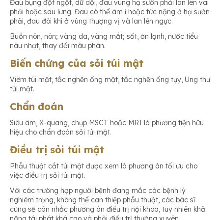
Đau bụng đột ngột, dữ dội, đau vùng hạ sườn phải lan lên vai
phải hoặc sau lưng. Đau có thể âm ỉ hoặc tức nặng ở hạ sườn
phải, đau đôi khi ở vùng thượng vị và lan lên ngực.
Buồn nôn, nôn; vàng da, vàng mắt; sốt, ớn lạnh, nước tiểu
nâu nhạt, thay đổi màu phân.
Biến chứng của sỏi túi mật
Viêm túi mật, tắc nghẽn ống mật, tắc nghẽn ống tụy, Ung thư
túi mật.
Chẩn đoán
Siêu âm, X-quang, chụp MSCT hoặc MRI là phương tiện hữu
hiệu cho chẩn đoán sỏi túi mật.
Điều trị sỏi túi mật
Phẫu thuật cắt túi mật được xem là phương án tối ưu cho
việc điều trị sỏi túi mật.
Với các trường hợp người bệnh đang mắc các bệnh lý
nghiêm trọng, không thể can thiệp phẫu thuật, các bác sĩ
cũng sẽ cân nhắc phương án điều trị nội khoa, tuy nhiên khả
năng tái phát khá cao và phải điều trị thường xuyên….