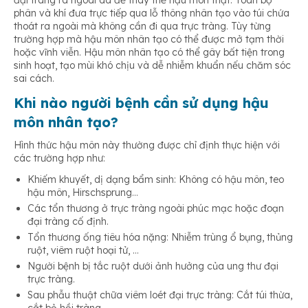
đại tràng ra ngoài da để thay thế hậu môn thật. Toàn bộ
phân và khí đưa trực tiếp qua lỗ thông nhân tạo vào túi chứa
thoát ra ngoài mà không cần đi qua trực tràng. Tùy từng
trường hợp mà hậu môn nhân tạo có thể được mở tạm thời
hoặc vĩnh viễn. Hậu môn nhân tạo có thể gây bất tiện trong
sinh hoạt, tạo mùi khó chịu và dễ nhiễm khuẩn nếu chăm sóc
sai cách.
Khi nào người bệnh cần sử dụng hậu
môn nhân tạo?
Hình thức hậu môn này thường được chỉ định thực hiện với
các trường hợp như:
Khiếm khuyết, dị dạng bẩm sinh: Không có hậu môn, teo
hậu môn, Hirschsprung…
Các tổn thương ở trực tràng ngoài phúc mạc hoặc đoạn
đại tràng cố định.
Tổn thương ống tiêu hóa nặng: Nhiễm trùng ổ bụng, thủng
ruột, viêm ruột hoại tử, …
Người bệnh bị tắc ruột dưới ảnh hưởng của ung thư đại
trực tràng.
Sau phẫu thuật chữa viêm loét đại trực tràng: Cắt túi thừa,