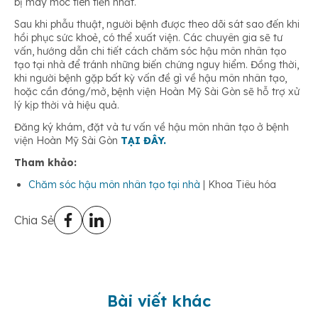
bị máy móc tiên tiến nhất.
Sau khi phẫu thuật, người bệnh được theo dõi sát sao đến khi
hồi phục sức khoẻ, có thể xuất viện. Các chuyên gia sẽ tư
vấn, hướng dẫn chi tiết cách chăm sóc hậu môn nhân tạo
tạo tại nhà để tránh những biến chứng nguy hiểm. Đồng thời,
khi người bệnh gặp bất kỳ vấn đề gì về hậu môn nhân tạo,
hoặc cần đóng/mở, bệnh viện Hoàn Mỹ Sài Gòn sẽ hỗ trợ xử
lý kịp thời và hiệu quả.
Đăng ký khám, đặt và tư vấn về hậu môn nhân tạo ở bệnh
viện Hoàn Mỹ Sài Gòn
TẠI ĐÂY.
Tham khảo:
Chăm sóc hậu môn nhân tạo tại nhà
| Khoa Tiêu hóa
Chia Sẻ
Bài viết khác