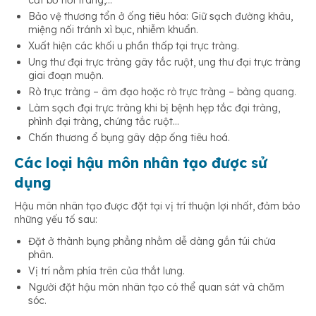
cắt bỏ hồi tràng,…
Bảo vệ thương tổn ở ống tiêu hóa: Giữ sạch đường khâu,
miệng nối tránh xì bục, nhiễm khuẩn.
Xuất hiện các khối u phần thấp tại trực tràng.
Ung thư đại trực tràng gây tắc ruột, ung thư đại trực tràng
giai đoạn muộn.
Rò trực tràng – âm đạo hoặc rò trực tràng – bàng quang.
Làm sạch đại trực tràng khi bị bệnh hẹp tắc đại tràng,
phình đại tràng, chứng tắc ruột…
Chấn thương ổ bụng gây dập ống tiêu hoá.
Các loại hậu môn nhân tạo được sử
dụng
Hậu môn nhân tạo được đặt tại vị trí thuận lợi nhất, đảm bảo
những yếu tố sau:
Đặt ở thành bụng phẳng nhằm dễ dàng gắn túi chứa
phân.
Vị trí nằm phía trên của thắt lưng.
Người đặt hậu môn nhân tạo có thể quan sát và chăm
sóc.