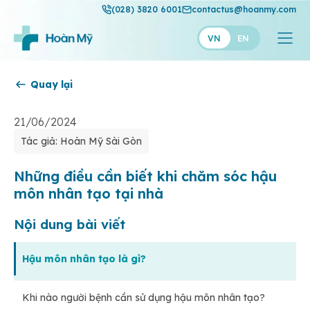
(028) 3820 6001
contactus@hoanmy.com
VN
EN
Quay lại
Hoàn Mỹ
Hoàn Mỹ Gold
21/06/2024
Tác giả: Hoàn Mỹ Sài Gòn
Hạnh Phúc
Thuận Mỹ
Những điều cần biết khi chăm sóc hậu
môn nhân tạo tại nhà
Nội dung bài viết
Hậu môn nhân tạo là gì?
Khi nào người bệnh cần sử dụng hậu môn nhân tạo?