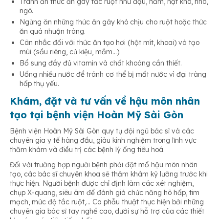
Tránh ăn thức ăn gây tắc ruột như đậu, nấm, hạt khô, nho,
ngô.
Ngừng ăn những thức ăn gây khó chịu cho ruột hoặc thức
ăn quá nhuận tràng.
Cân nhắc đối với thức ăn tạo hơi (hột mít, khoai) và tạo
mùi (sầu riêng, củ kiệu, mắm…).
Bổ sung đầy đủ vitamin và chất khoáng cần thiết.
Uống nhiều nước để tránh cơ thể bị mất nước vì đại tràng
hấp thụ yếu.
Khám, đặt và tư vấn về hậu môn nhân
tạo tại bệnh viện Hoàn Mỹ Sài Gòn
Bệnh viện Hoàn Mỹ Sài Gòn quy tụ đội ngũ bác sĩ và các
chuyên gia y tế hàng đầu, giàu kinh nghiệm trong lĩnh vực
thăm khám và điều trị các bệnh lý ống tiêu hoá.
Đối với trường hợp người bệnh phải đặt mổ hậu môn nhân
tạo, các bác sĩ chuyên khoa sẽ thăm khám kỹ lưỡng trước khi
thực hiện. Người bệnh được chỉ định làm các xét nghiệm,
chụp X-quang, siêu âm để đánh giá chức năng hô hấp, tim
mạch, mức độ tắc ruột,… Ca phẫu thuật thực hiện bởi những
chuyên gia bác sĩ tay nghề cao, dưới sự hỗ trợ của các thiết