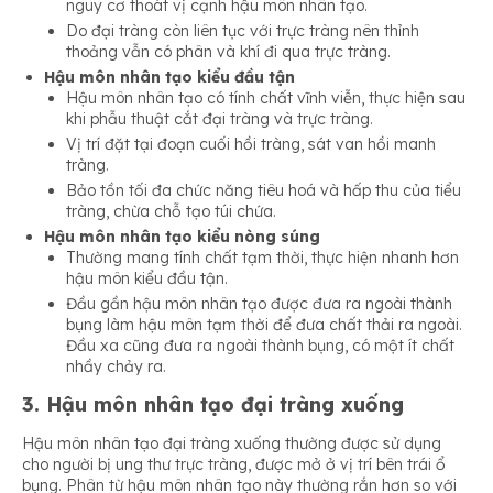
nguy cơ thoát vị cạnh hậu môn nhân tạo.
Do đại tràng còn liên tục với trực tràng nên thỉnh
thoảng vẫn có phân và khí đi qua trực tràng.
Hậu môn nhân tạo kiểu đầu tận
Hậu môn nhân tạo có tính chất vĩnh viễn, thực hiện sau
khi phẫu thuật cắt đại tràng và trực tràng.
Vị trí đặt tại đoạn cuối hồi tràng, sát van hồi manh
tràng.
Bảo tồn tối đa chức năng tiêu hoá và hấp thu của tiểu
tràng, chừa chỗ tạo túi chứa.
Hậu môn nhân tạo kiểu nòng súng
Thường mang tính chất tạm thời, thực hiện nhanh hơn
hậu môn kiểu đầu tận.
Đầu gần hậu môn nhân tạo được đưa ra ngoài thành
bụng làm hậu môn tạm thời để đưa chất thải ra ngoài.
Đầu xa cũng đưa ra ngoài thành bụng, có một ít chất
nhầy chảy ra.
3. Hậu môn nhân tạo đại tràng xuống
Hậu môn nhân tạo đại tràng xuống thường được sử dụng
cho người bị ung thư trực tràng, được mở ở vị trí bên trái ổ
bụng. Phân từ hậu môn nhân tạo này thường rắn hơn so với