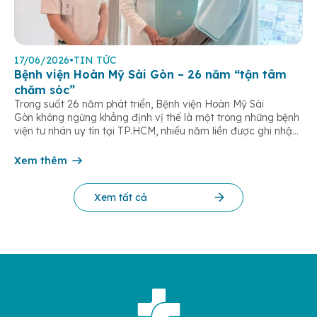
17/06/2026
•
TIN TỨC
Bệnh viện Hoàn Mỹ Sài Gòn – 26 năm “tận tâm
chăm sóc”
Trong suốt 26 năm phát triển, Bệnh viện Hoàn Mỹ Sài
Gòn không ngừng khẳng định vị thế là một trong những bệnh
viện tư nhân uy tín tại TP.HCM, nhiều năm liền được ghi nhận
trong nhóm 10 bệnh viện có chất lượng hàng đầu theo các bộ
tiêu chí đánh giá của Bộ y tế. Điều tạo nên giá trị của […]
Xem thêm
Xem tất cả