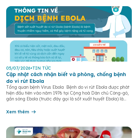
05/07/2026
•
TIN TỨC
Cập nhật cách nhận biết và phòng, chống bệnh
do vi rút Ebola
Tổng quan bệnh Virus Ebola Bệnh do vi rút Ebola được phát
hiện đầu tiên vào năm 1976 tại Cộng hoà Dân chủ Công-gô,
gần sông Ebola (trước đây gọi là sốt xuất huyết Ebola) là
một bệnh truyền nhiễm cấp tính, có thể bùng phát thành
dịch. Bệnh lây truyền do tiếp xúc trực […]
Xem thêm