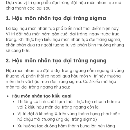
Dựa vào vị trí giải phẫu đại tràng đặt hậu môn nhân tạo mà
chia thành các loại sau:
1. Hậu môn nhân tạo đại tràng sigma
Là loại hậu môn nhân tạo phổ biến nhất thời điểm hiện nay.
Vị trí đặt hậu môn nằm gần cuối đại tràng, ngay trước trực
tràng. Khi thực hiện kiểu hậu môn nhân tạo đại tràng sigma,
phần phân đưa ra ngoài tương tự với phân bình thường nhưng
sẽ cứng hơn.
2. Hậu môn nhân tạo đại tràng ngang
Hậu môn nhân tạo đặt ở đại tràng ngang nằm ngang ở vùng
thượng vị, phân thải ra ngoài qua hậu môn vị trí này thường
mềm hơn với hậu môn đại tràng sigma. Có 3 kiểu mở hậu
môn tại đại tràng ngang như sau:
Hậu môn nhân tạo kiểu quai
Thường có tính chất tạm thời, thực hiện nhanh hơn so
với 2 kiểu hậu môn đại tràng ngang còn lại.
Vị trí đặt ở khoảng ¼ trên vùng thành bụng phải hoặc
hố chậu trái (tương ứng đại tràng sigma).
Xu hướng tạo đường hầm thành bụng lớn nên tăng