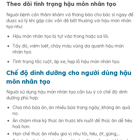
Theo dõi tình trạng hậu môn nhân tạo
Người bệnh cần thăm khám và thông báo cho bác sĩ ngay để
được xử lý khi gặp các vấn đề bất thường với hậu môn nhân
tạo như:
Hậu môn nhân tạo bị tụt vào trong hoặc sa lồi.
Tấy đỏ, viêm loét, chảy máu vùng da quanh hậu môn
nhân tạo.
Tình trạng tắc ruột, áp xe, hẹp lỗ hậu môn nhân tạo.
Chế độ dinh dưỡng cho người dùng hậu
môn nhân tạo
Người sử dụng hậu môn nhân tạo cần lưu ý có chế độ dinh
dưỡng phù hợp:
Chia nhỏ bữa ăn, ăn nhiều bữa trong ngày, không ăn quá
no.
Ăn chậm nhai kỹ thức ăn trước khi nuốt để thức ăn dễ tiêu
hoá hơn.
Hạn chế thức ăn nhiều gia vị như tỏi, tiêu, ớt, gừng,…