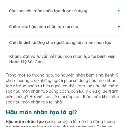
Các loại hậu môn nhân tạo được sử dụng
Chăm sóc hậu môn nhân tạo tại nhà
1. Hậu môn nhân tạo đại tràng sigma
Chế độ dinh dưỡng cho người dùng hậu môn nhân tạo
Cách chăm sóc hậu môn nhân tạo
2. Hậu môn nhân tạo đại tràng ngang
Khám, đặt và tư vấn về hậu môn nhân tạo tại bệnh viện
Hoàn Mỹ Sài Gòn
Vệ sinh cá nhân
3. Hậu môn nhân tạo đại tràng xuống
Trong một số trường hợp, do nguyên nhân bẩm sinh, bệnh lý,
chấn thương,… có những người phải sử dụng hậu môn nhân
Sinh hoạt hằng ngày
tạo để đưa phân ra bên ngoài cơ thể. Làm thế nào để chăm
4. Hậu môn nhân tạo đại tràng lên
sóc hậu môn nhân tạo đúng cách, cần lưu ý điều gì để tránh
biến chứng? Bài viết sau sẽ giải đáp các thắc mắc khi chăm
Theo dõi tình trạng hậu môn nhân tạo
sóc hậu môn nhân tạo tại nhà.
Hậu môn nhân tạo là gì?
Hậu môn nhân tạo
(colostomy) là lỗ mở chủ động thông