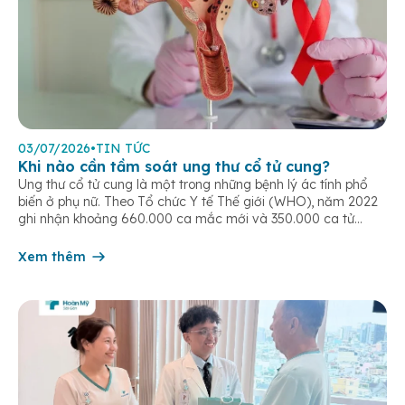
03/07/2026
•
TIN TỨC
Khi nào cần tầm soát ung thư cổ tử cung?
Ung thư cổ tử cung là một trong những bệnh lý ác tính phổ
biến ở phụ nữ. Theo Tổ chức Y tế Thế giới (WHO), năm 2022
ghi nhận khoảng 660.000 ca mắc mới và 350.000 ca tử
vong do ung thư cổ tử cung trên toàn cầu. Tầm soát ung thư
cổ tử […]
Xem thêm