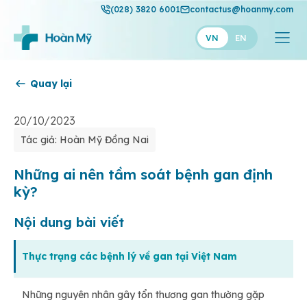
(028) 3820 6001
contactus@hoanmy.com
VN
EN
Quay lại
Hoàn Mỹ
Hoàn Mỹ Gold
20/10/2023
Tác giả: Hoàn Mỹ Đồng Nai
Hạnh Phúc
Thuận Mỹ
Những ai nên tầm soát bệnh gan định
kỳ?
Nội dung bài viết
Thực trạng các bệnh lý về gan tại Việt Nam
Những nguyên nhân gây tổn thương gan thường gặp