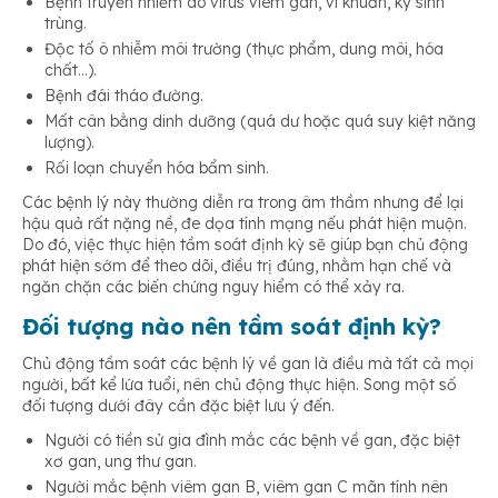
Bệnh truyền nhiễm do virus viêm gan, vi khuẩn, ký sinh
trùng.
Độc tố ô nhiễm môi trường (thực phẩm, dung môi, hóa
chất…).
Bệnh đái tháo đường.
Mất cân bằng dinh dưỡng (quá dư hoặc quá suy kiệt năng
lượng).
Rối loạn chuyển hóa bẩm sinh.
Các bệnh lý này thường diễn ra trong âm thầm nhưng để lại
hậu quả rất nặng nề, đe dọa tính mạng nếu phát hiện muộn.
Do đó, việc thực hiện tầm soát định kỳ sẽ giúp bạn chủ động
phát hiện sớm để theo dõi, điều trị đúng, nhằm hạn chế và
ngăn chặn các biến chứng nguy hiểm có thể xảy ra.
Đối tượng nào nên tầm soát định kỳ?
Chủ động tầm soát các bệnh lý về gan là điều mà tất cả mọi
người, bất kể lứa tuổi, nên chủ động thực hiện. Song một số
đối tượng dưới đây cần đặc biệt lưu ý đến.
Người có tiền sử gia đình mắc các bệnh về gan, đặc biệt
xơ gan, ung thư gan.
Người mắc bệnh viêm gan B, viêm gan C mãn tính nên