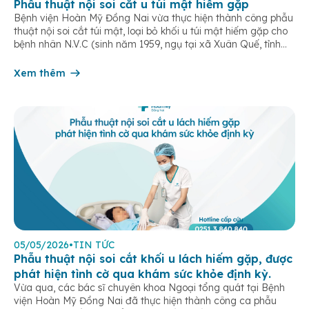
Phẫu thuật nội soi cắt u túi mật hiếm gặp
Bệnh viện Hoàn Mỹ Đồng Nai vừa thực hiện thành công phẫu
thuật nội soi cắt túi mật, loại bỏ khối u túi mật hiếm gặp cho
bệnh nhân N.V.C (sinh năm 1959, ngụ tại xã Xuân Quế, tỉnh
Đồng Nai). Bệnh nhân nhập viện trong tình trạng đau vùng
thượng vị kéo dài, kèm […]
Xem thêm
05/05/2026
•
TIN TỨC
Phẫu thuật nội soi cắt khối u lách hiếm gặp, được
phát hiện tình cờ qua khám sức khỏe định kỳ.
Vừa qua, các bác sĩ chuyên khoa Ngoại tổng quát tại Bệnh
viện Hoàn Mỹ Đồng Nai đã thực hiện thành công ca phẫu