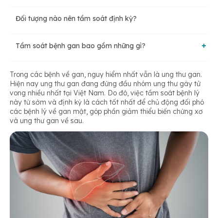
Đối tượng nào nên tầm soát định kỳ?
Tầm soát bệnh gan bao gồm những gì?
Những lưu ý trước khi xét nghiệm và tầm soát
Trong các bệnh về gan, nguy hiểm nhất vẫn là ung thư gan.
Hiện nay ung thư gan đang đứng đầu nhóm ung thư gây tử
vong nhiều nhất tại Việt Nam. Do đó, việc tầm soát bệnh lý
này từ sớm và định kỳ là cách tốt nhất để chủ động đối phó
các bệnh lý về gan mật, góp phần giảm thiểu biến chứng xơ
và ung thư gan về sau.