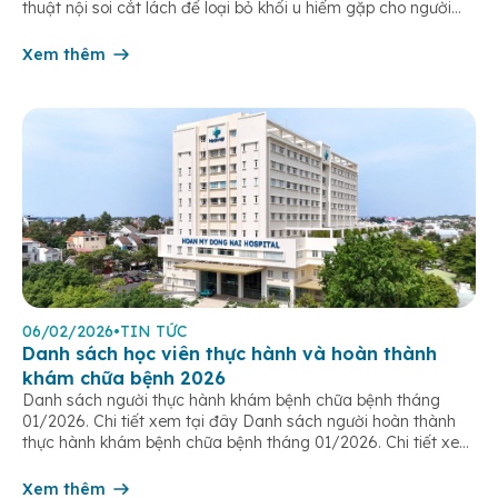
thuật nội soi cắt lách để loại bỏ khối u hiếm gặp cho người
bệnh L.T.T.M (sinh năm 1987, ngụ tại phường Tân Triều). Đáng
chú ý, khối u này hoàn […]
Xem thêm
06/02/2026
•
TIN TỨC
Danh sách học viên thực hành và hoàn thành
khám chữa bệnh 2026
Danh sách người thực hành khám bệnh chữa bệnh tháng
01/2026. Chi tiết xem tại đây Danh sách người hoàn thành
thực hành khám bệnh chữa bệnh tháng 01/2026. Chi tiết xem
tại đây Danh sách người hoàn thành thực hành khám bệnh
chữa bệnh tháng 02/2026. Chi tiết xem tại đây Danh sách
Xem thêm