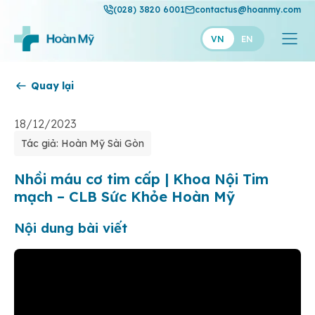
(028) 3820 6001
contactus@hoanmy.com
VN
EN
Quay lại
Hoàn Mỹ
Hoàn Mỹ Gold
18/12/2023
Tác giả: Hoàn Mỹ Sài Gòn
Hạnh Phúc
Thuận Mỹ
Nhồi máu cơ tim cấp | Khoa Nội Tim
mạch – CLB Sức Khỏe Hoàn Mỹ
Nội dung bài viết