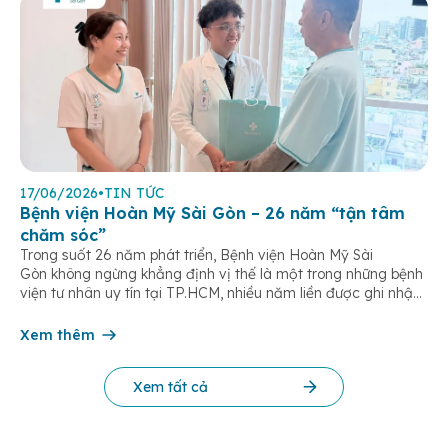
17/06/2026
•
TIN TỨC
Bệnh viện Hoàn Mỹ Sài Gòn – 26 năm “tận tâm
chăm sóc”
Trong suốt 26 năm phát triển, Bệnh viện Hoàn Mỹ Sài
Gòn không ngừng khẳng định vị thế là một trong những bệnh
viện tư nhân uy tín tại TP.HCM, nhiều năm liền được ghi nhận
trong nhóm 10 bệnh viện có chất lượng hàng đầu theo các bộ
tiêu chí đánh giá của Bộ y tế. Điều tạo nên giá trị của […]
Xem thêm
Xem tất cả