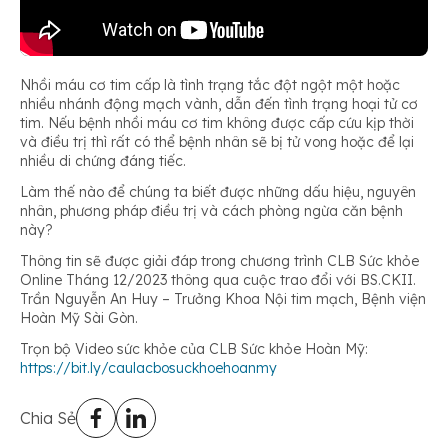
Nhồi máu cơ tim cấp là tình trạng tắc đột ngột một hoặc
nhiều nhánh động mạch vành, dẫn đến tình trạng hoại tử cơ
tim. Nếu bệnh nhồi máu cơ tim không được cấp cứu kịp thời
và điều trị thì rất có thể bệnh nhân sẽ bị tử vong hoặc để lại
nhiều di chứng đáng tiếc.
Làm thế nào để chúng ta biết được những dấu hiệu, nguyên
nhân, phương pháp điều trị và cách phòng ngừa căn bệnh
này?
Thông tin sẽ được giải đáp trong chương trình CLB Sức khỏe
Online Tháng 12/2023 thông qua cuộc trao đổi với BS.CKII.
Trần Nguyễn An Huy – Trưởng Khoa Nội tim mạch, Bệnh viện
Hoàn Mỹ Sài Gòn.
Trọn bộ Video sức khỏe của CLB Sức khỏe Hoàn Mỹ:
https://bit.ly/caulacbosuckhoehoanmy
Chia Sẻ