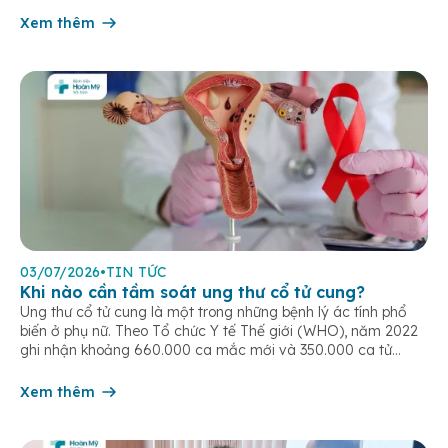
một bệnh truyền nhiễm cấp tính, có thể bùng phát thành
dịch. Bệnh lây truyền do tiếp xúc trực […]
Xem thêm
03/07/2026
•
TIN TỨC
Khi nào cần tầm soát ung thư cổ tử cung?
Ung thư cổ tử cung là một trong những bệnh lý ác tính phổ
biến ở phụ nữ. Theo Tổ chức Y tế Thế giới (WHO), năm 2022
ghi nhận khoảng 660.000 ca mắc mới và 350.000 ca tử
vong do ung thư cổ tử cung trên toàn cầu. Tầm soát ung thư
cổ tử […]
Xem thêm