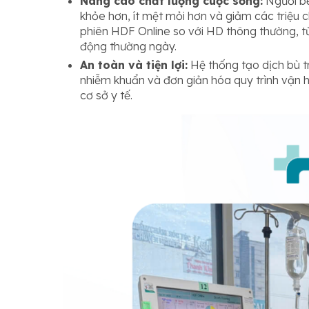
Nâng cao chất lượng cuộc sống:
Người bệ
khỏe hơn, ít mệt mỏi hơn và giảm các triệu 
phiên HDF Online so với HD thông thường, từ
động thường ngày.
An toàn và tiện lợi:
Hệ thống tạo dịch bù t
nhiễm khuẩn và đơn giản hóa quy trình vận h
cơ sở y tế.