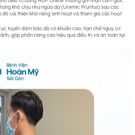
nh điều trị bằng HDF Online thường ghi nhận cảm giác
chứng khó chịu như ngứa da (Uremic Pruritus) sau các
 đó cải thiện khả năng sinh hoạt và tham gia các hoạt
rực tuyến đảm bảo độ vô khuẩn cao, hạn chế nguy cơ
ành, góp phần nâng cao hiệu quả điều trị và an toàn tại