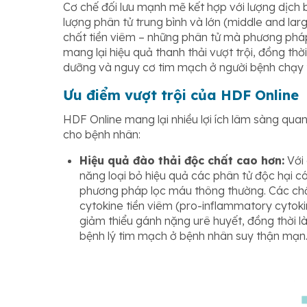
Cơ chế đối lưu mạnh mẽ kết hợp với lượng dịch 
lượng phân tử trung bình và lớn (middle and la
chất tiền viêm – những phân tử mà phương pháp 
mang lại hiệu quả thanh thải vượt trội, đồng thờ
dưỡng và nguy cơ tim mạch ở người bệnh chạy 
Ưu điểm vượt trội của HDF Online
HDF Online mang lại nhiều lợi ích lâm sàng qua
cho bệnh nhân:
Hiệu quả đào thải độc chất cao hơn:
Với 
năng loại bỏ hiệu quả các phân tử độc hại có
phương pháp lọc máu thông thường. Các ch
cytokine tiền viêm (pro-inflammatory cytoki
giảm thiểu gánh nặng urê huyết, đồng thời l
bệnh lý tim mạch ở bệnh nhân suy thận mạn