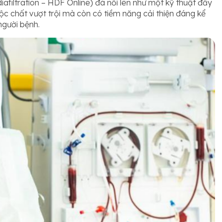
afiltration – HDF Online) đã nổi lên như một kỹ thuật đầy
ộc chất vượt trội mà còn có tiềm năng cải thiện đáng kể
người bệnh.