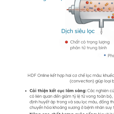
HDF Online kết hợp hai cơ chế lọc máu: khuếch
(convection) giúp loại 
Cải thiện kết cục lâm sàng:
Các nghiên cứ
có liên quan đến giảm tỷ lệ tử vong toàn bộ,
định huyết áp trong và sau lọc máu, đồng thờ
chuyển hóa khoáng xương ở bệnh nhân suy t