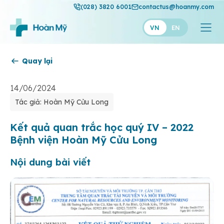
(028) 3820 6001
contactus@hoanmy.com
VN
EN
Quay lại
Hoàn Mỹ
Hoàn Mỹ Gold
14/06/2024
Tác giả: Hoàn Mỹ Cửu Long
Hạnh Phúc
Thuận Mỹ
Kết quả quan trắc học quý IV – 2022
Bệnh viện Hoàn Mỹ Cửu Long
Nội dung bài viết