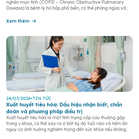
nghẽn mạn tính (COPD – Chronic Obstructive Pulmonary
Disease) là bệnh lý hô hấp phổ biến, có thể phòng ngừa và
điều trị được nếu phát hiện sớm. Bệnh đặc trưng bởi các triệu
chứng hô hấp mạn tính như khó thở, ho […]
Xem thêm
24/07/2026
•
TIN TỨC
Xuất huyết tiêu hóa: Dấu hiệu nhận biết, chẩn
đoán và phương pháp điều trị
Xuất huyết tiêu hóa là một tình trạng cấp cứu thường gặp
trong y khoa, có thể xảy ra ở bất kỳ độ tuổi nào và tiềm ẩn
nguy cơ ảnh hưởng nghiêm trọng đến sức khỏe nếu không
được phát hiện và điều trị kịp thời. Bài viết dưới đây giúp bạn