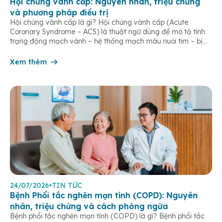
Hội chứng vành cấp: Nguyên nhân, triệu chứng
và phương pháp điều trị
Hội chứng vành cấp là gì? Hội chứng vành cấp (Acute
Coronary Syndrome – ACS) là thuật ngữ dùng để mô tả tình
trạng động mạch vành – hệ thống mạch máu nuôi tim – bị
tắc nghẽn một phần hoặc hoàn toàn, khiến lưu lượng máu
đến cơ tim giảm hoặc ngừng đột ngột. […]
Xem thêm
24/07/2026
•
TIN TỨC
Bệnh Phổi tắc nghẽn mạn tính (COPD): Nguyên
nhân, triệu chứng và cách phòng ngừa
Bệnh phổi tắc nghẽn mạn tính (COPD) là gì? Bệnh phổi tắc