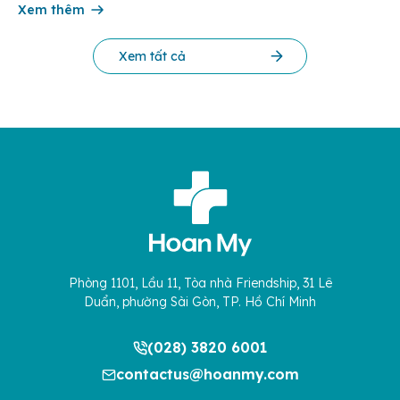
hiểu rõ […]
Xem thêm
Xem tất cả
Phòng 1101, Lầu 11, Tòa nhà Friendship, 31 Lê
Duẩn, phường Sài Gòn, TP. Hồ Chí Minh
(028) 3820 6001
contactus@hoanmy.com