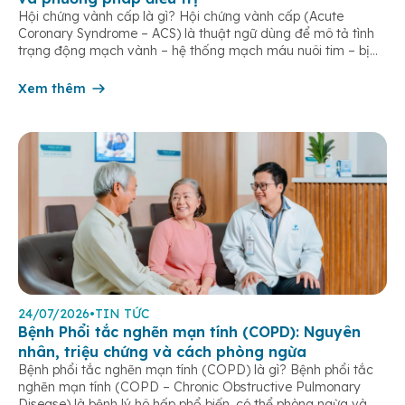
Hội chứng vành cấp là gì? Hội chứng vành cấp (Acute
Coronary Syndrome – ACS) là thuật ngữ dùng để mô tả tình
trạng động mạch vành – hệ thống mạch máu nuôi tim – bị
tắc nghẽn một phần hoặc hoàn toàn, khiến lưu lượng máu
đến cơ tim giảm hoặc ngừng đột ngột. […]
Xem thêm
24/07/2026
•
TIN TỨC
Bệnh Phổi tắc nghẽn mạn tính (COPD): Nguyên
nhân, triệu chứng và cách phòng ngừa
Bệnh phổi tắc nghẽn mạn tính (COPD) là gì? Bệnh phổi tắc
nghẽn mạn tính (COPD – Chronic Obstructive Pulmonary
Disease) là bệnh lý hô hấp phổ biến, có thể phòng ngừa và