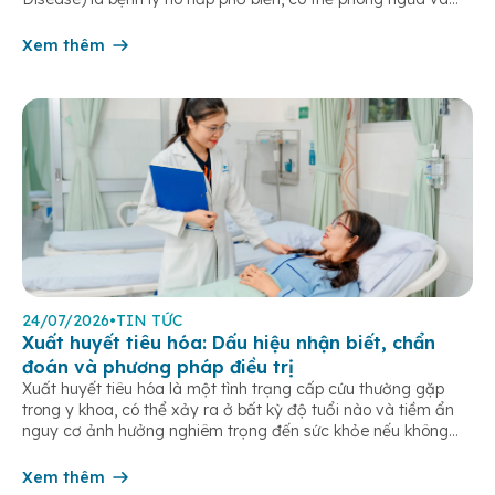
điều trị được nếu phát hiện sớm. Bệnh đặc trưng bởi các triệu
chứng hô hấp mạn tính như khó thở, ho […]
Xem thêm
24/07/2026
•
TIN TỨC
Xuất huyết tiêu hóa: Dấu hiệu nhận biết, chẩn
đoán và phương pháp điều trị
Xuất huyết tiêu hóa là một tình trạng cấp cứu thường gặp
trong y khoa, có thể xảy ra ở bất kỳ độ tuổi nào và tiềm ẩn
nguy cơ ảnh hưởng nghiêm trọng đến sức khỏe nếu không
được phát hiện và điều trị kịp thời. Bài viết dưới đây giúp bạn
hiểu rõ […]
Xem thêm