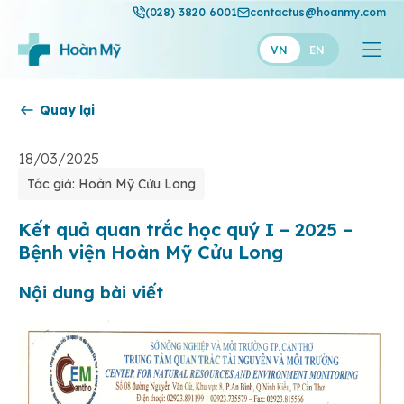
(028) 3820 6001
contactus@hoanmy.com
VN
EN
Quay lại
Hoàn Mỹ
Hoàn Mỹ Gold
18/03/2025
Tác giả: Hoàn Mỹ Cửu Long
Hạnh Phúc
Thuận Mỹ
Kết quả quan trắc học quý I – 2025 –
Bệnh viện Hoàn Mỹ Cửu Long
Nội dung bài viết