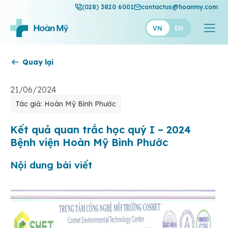
(028) 3820 6001
contactus@hoanmy.com
VN
EN
Quay lại
Hoàn Mỹ
Hoàn Mỹ Gold
21/06/2024
Tác giả: Hoàn Mỹ Bình Phước
Hạnh Phúc
Thuận Mỹ
Kết quả quan trắc học quý I – 2024
Bệnh viện Hoàn Mỹ Bình Phước
Nội dung bài viết