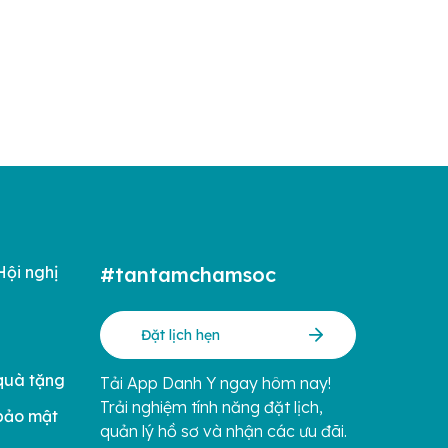
Hội nghị
#tantamchamsoc
Đặt lịch hẹn
quà tặng
Tải App Danh Y ngay hôm nay!
Trải nghiệm tính năng đặt lịch,
bảo mật
quản lý hồ sơ và nhận các ưu đãi.