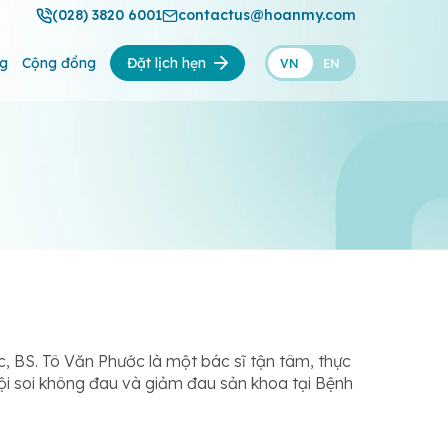
(028) 3820 6001
contactus@hoanmy.com
ng
Cộng đồng
Đặt lịch hẹn
VN
EN
c, BS. Tô Văn Phước là một bác sĩ tận tâm, thực
nội soi không đau và giảm đau sản khoa tại Bệnh