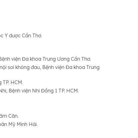
ọc Y dược Cần Thơ.
Bệnh viện Đa khoa Trung Ương Cần Thơ.
nội soi không đau, Bệnh viện Đa khoa Trung
g TP. HCM.
hi, Bệnh viện Nhi Đồng 1 TP. HCM.
Năm Căn.
oàn Mỹ Minh Hải.