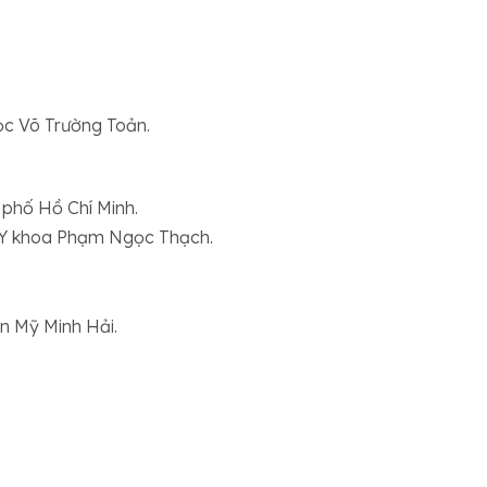
ọc Võ Trường Toản.
 phố Hồ Chí Minh.
c Y khoa Phạm Ngọc Thạch.
àn Mỹ Minh Hải.