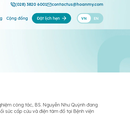
(028) 3820 6001
contactus@hoanmy.com
ng
Cộng đồng
Đặt lịch hẹn
VN
EN
h nghiệm công tác, BS. Nguyễn Như Quỳnh đang
Hồi sức cấp cứu và điện tâm đồ tại Bệnh viện