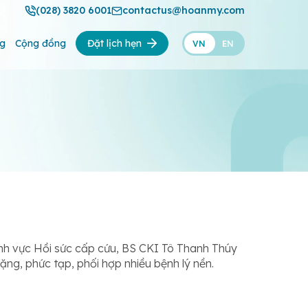
(028) 3820 6001
contactus@hoanmy.com
ng
Cộng đồng
Đặt lịch hẹn
VN
EN
nh vực Hồi sức cấp cứu, BS CKI Tô Thanh Thúy
ng, phức tạp, phối hợp nhiều bệnh lý nền.