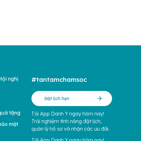
Hội nghị
#tantamchamsoc
Đặt lịch hẹn
quà tặng
Tải App Danh Y ngay hôm nay!
Trải nghiệm tính năng đặt lịch,
bảo mật
quản lý hồ sơ và nhận các ưu đãi.
Tải App Danh Y ngay hôm nay!