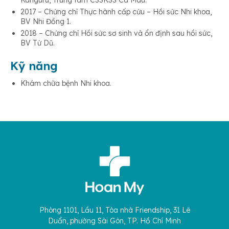
Kanguru, Trung tâm CSSKSS Cà Mau.
2017 – Chứng chỉ Thực hành cấp cứu – Hồi sức Nhi khoa,
BV Nhi Đồng 1.
2018 – Chứng chỉ Hồi sức sơ sinh và ổn định sau hồi sức,
BV Từ Dũ.
Kỹ năng
Khám chữa bệnh Nhi khoa.
Phòng 1101, Lầu 11, Tòa nhà Friendship, 31 Lê
Duẩn, phường Sài Gòn, TP. Hồ Chí Minh