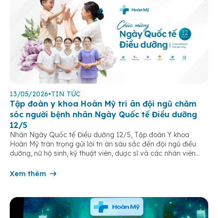
13/05/2026
•
TIN TỨC
Tập đoàn y khoa Hoàn Mỹ tri ân đội ngũ chăm
sóc người bệnh nhân Ngày Quốc tế Điều dưỡng
12/5
Nhân Ngày Quốc tế Điều dưỡng 12/5, Tập đoàn Y khoa
Hoàn Mỹ trân trọng gửi lời tri ân sâu sắc đến đội ngũ điều
dưỡng, nữ hộ sinh, kỹ thuật viên, dược sĩ và các nhân viên
chăm sóc người bệnh trên toàn hệ thống – những người luôn
âm thầm đồng hành trên […]
Xem thêm