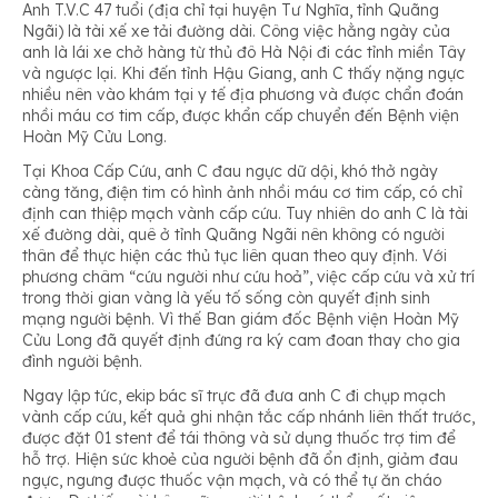
Anh T.V.C 47 tuổi (địa chỉ tại huyện Tư Nghĩa, tỉnh Quãng
Ngãi) là tài xế xe tải đường dài. Công việc hằng ngày của
anh là lái xe chở hàng từ thủ đô Hà Nội đi các tỉnh miền Tây
và ngược lại. Khi đến tỉnh Hậu Giang, anh C thấy nặng ngực
nhiều nên vào khám tại y tế địa phương và được chẩn đoán
nhồi máu cơ tim cấp, được khẩn cấp chuyển đến Bệnh viện
Hoàn Mỹ Cửu Long.
Tại Khoa Cấp Cứu, anh C đau ngực dữ dội, khó thở ngày
càng tăng, điện tim có hình ảnh nhồi máu cơ tim cấp, có chỉ
định can thiệp mạch vành cấp cứu. Tuy nhiên do anh C là tài
xế đường dài, quê ở tỉnh Quãng Ngãi nên không có người
thân để thực hiện các thủ tục liên quan theo quy định. Với
phương châm “cứu người như cứu hoả”, việc cấp cứu và xử trí
trong thời gian vàng là yếu tố sống còn quyết định sinh
mạng người bệnh. Vì thế Ban giám đốc Bệnh viện Hoàn Mỹ
Cửu Long đã quyết định đứng ra ký cam đoan thay cho gia
đình người bệnh.
Ngay lập tức, ekip bác sĩ trực đã đưa anh C đi chụp mạch
vành cấp cứu, kết quả ghi nhận tắc cấp nhánh liên thất trước,
được đặt 01 stent để tái thông và sử dụng thuốc trợ tim để
hỗ trợ. Hiện sức khoẻ của người bệnh đã ổn định, giảm đau
ngực, ngưng được thuốc vận mạch, và có thể tự ăn cháo