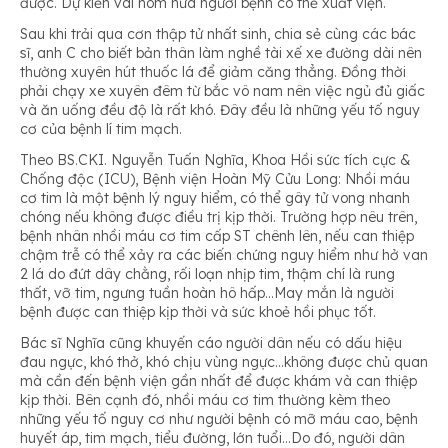
được. Dự kiến vài hôm nữa người bệnh có thể xuất viện.
Sau khi trải qua cơn thập tử nhất sinh, chia sẻ cùng các bác
sĩ, anh C cho biết bản thân làm nghề tài xế xe đường dài nên
thường xuyên hút thuốc lá để giảm căng thẳng. Đồng thời
phải chạy xe xuyên đêm từ bắc vô nam nên việc ngủ đủ giấc
và ăn uống đều độ là rất khó. Đây đều là những yếu tố nguy
cơ của bệnh lí tim mạch.
Theo BS.CKI. Nguyễn Tuấn Nghĩa, Khoa Hồi sức tích cực &
Chống độc (ICU), Bệnh viện Hoàn Mỹ Cửu Long: Nhồi máu
cơ tim là một bệnh lý nguy hiểm, có thể gây tử vong nhanh
chóng nếu không được điều trị kịp thời. Trường hợp nêu trên,
bệnh nhân nhồi máu cơ tim cấp ST chênh lên, nếu can thiệp
chậm trễ có thể xảy ra các biến chứng nguy hiểm như hở van
2 lá do đứt dây chằng, rối loạn nhịp tim, thậm chí là rung
thất, vỡ tim, ngưng tuần hoàn hô hấp…May mắn là người
bệnh được can thiệp kịp thời và sức khoẻ hồi phục tốt.
Bác sĩ Nghĩa cũng khuyến cáo người dân nếu có dấu hiệu
đau ngực, khó thở, khó chịu vùng ngực…không được chủ quan
mà cần đến bệnh viện gần nhất để được khám và can thiệp
kịp thời. Bên cạnh đó, nhồi máu cơ tim thường kèm theo
những yếu tố nguy cơ như người bệnh có mỡ máu cao, bệnh
huyết áp, tim mạch, tiểu đường, lớn tuổi…Do đó, người dân