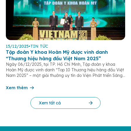
15/12/2025
•
TIN TỨC
Tập đoàn Y khoa Hoàn Mỹ được vinh danh
“Thương hiệu hàng đầu Việt Nam 2025”
Ngày 06/12/2025, tại TP. Hồ Chí Minh, Tập đoàn y khoa
Hoàn Mỹ được vinh danh “Top 10 Thương hiệu hàng đầu Việt
Nam 2025” – một giải thưởng uy tín do Viện Phát triển Sáng
chế và Đổi mới Công nghệ phối hợp với Trung tâm Nghiên
cứu Phát triển Doanh nghiệp Châu Á […]
Xem thêm
Xem tất cả