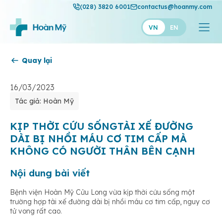
(028) 3820 6001
contactus@hoanmy.com
VN
EN
Quay lại
Hoàn Mỹ
Hoàn Mỹ Gold
16/03/2023
Tác giả: Hoàn Mỹ
Hạnh Phúc
Thuận Mỹ
KỊP THỜI CỨU SỐNGTÀI XẾ ĐƯỜNG
DÀI BỊ NHỒI MÁU CƠ TIM CẤP MÀ
KHÔNG CÓ NGƯỜI THÂN BÊN CẠNH
Nội dung bài viết
Bệnh viện Hoàn Mỹ Cửu Long vừa
kịp thời cứu sống
một
trường hợp
tài xế đường dài bị
nhồi máu cơ tim cấp, nguy cơ
tử vong rất cao.