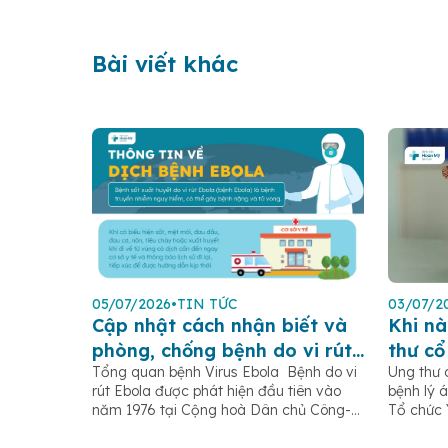
Bài viết khác
05/07/2026
•
TIN TỨC
03/07/2
Cập nhật cách nhận biết và
Khi nà
phòng, chống bệnh do vi rút
thư cổ
Tổng quan bệnh Virus Ebola Bệnh do vi
Ung thư 
Ebola
rút Ebola được phát hiện đầu tiên vào
bệnh lý á
năm 1976 tại Cộng hoà Dân chủ Công-
Tổ chức 
gô, gần sông Ebola (trước đây gọi là sốt
ghi nhận