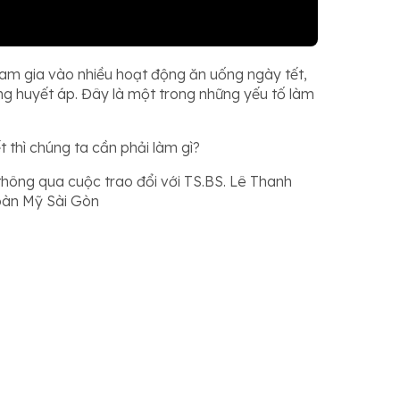
tham gia vào nhiều hoạt động ăn uống ngày tết,
ăng huyết áp. Đây là một trong những yếu tố làm
thì chúng ta cần phải làm gì?
thông qua cuộc trao đổi với TS.BS. Lê Thanh
oàn Mỹ Sài Gòn