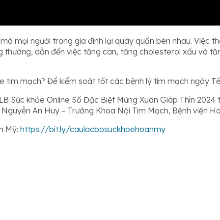
m mà mọi người trong gia đình lại quây quần bên nhau. Việc 
ng thường, dẫn đến việc tăng cân, tăng cholesterol xấu và t
 tim mạch? Để kiểm soát tốt các bệnh lý tim mạch ngày Tết 
 CLB Sức khỏe Online Số Đặc Biệt Mừng Xuân Giáp Thìn 2024 
n Nguyễn An Huy – Trưởng Khoa Nội Tim Mạch, Bệnh viện H
n Mỹ:
https://bit.ly/caulacbosuckhoehoanmy