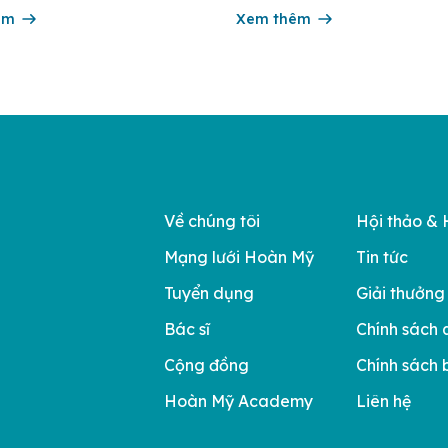
00 ca tử vong do ung thư cổ tử
nhiều năm liền được ghi nhận t
n toàn cầu. Tầm soát ung thư cổ
êm
nhóm 10 bệnh viện có chất lượ
Xem thêm
đầu theo các bộ tiêu chí đánh g
của Bộ y tế. Điều tạo nên giá tr
Về chúng tôi
Hội thảo & 
Mạng lưới Hoàn Mỹ
Tin tức
Tuyển dụng
Giải thưởng
Bác sĩ
Chính sách 
Cộng đồng
Chính sách 
Hoàn Mỹ Academy
Liên hệ