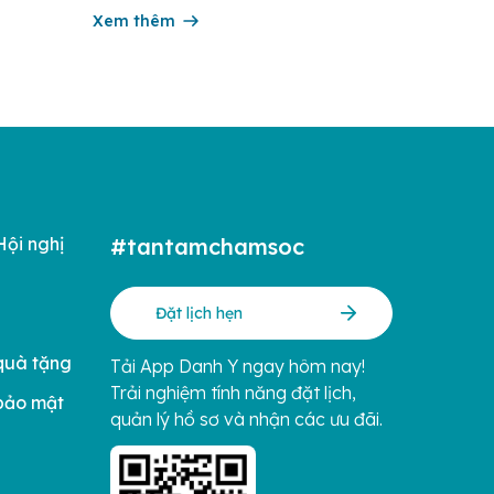
rong
trẻ sơ sinh, thông qua việc cập nhật kiến
ng hàng
thức y khoa thiết thực cho từng giai đoạn
Xem thêm
iá
thai kỳ và sau sinh. Trong tháng 6/2026,
ị của […]
chương […]
Hội nghị
#tantamchamsoc
Đặt lịch hẹn
quà tặng
Tải App Danh Y ngay hôm nay!
Trải nghiệm tính năng đặt lịch,
bảo mật
quản lý hồ sơ và nhận các ưu đãi.