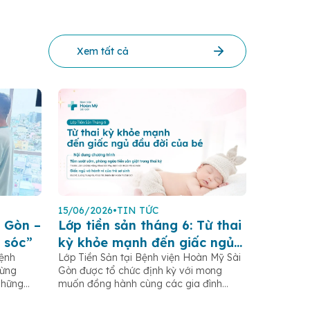
Xem tất cả
15/06/2026
•
TIN TỨC
 Gòn –
Lớp tiền sản tháng 6: Từ thai
 sóc”
kỳ khỏe mạnh đến giấc ngủ
Bệnh
Lớp Tiền Sản tại Bệnh viện Hoàn Mỹ Sài
đầu đời của bé
gừng
Gòn được tổ chức định kỳ với mong
những
muốn đồng hành cùng các gia đình
.HCM,
trong hành trình mang thai và chăm sóc