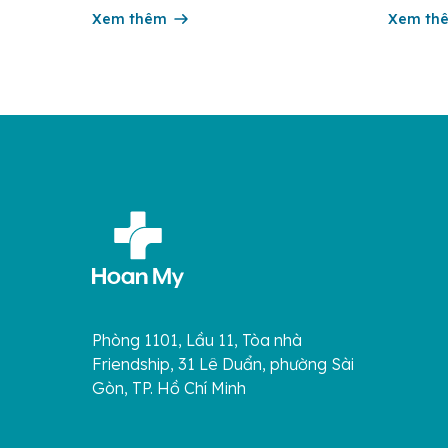
xuất huyết Ebola) là một bệnh truyền
và 350.0
nhiễm cấp tính, có thể bùng phát thành
Xem thêm
cung trê
Xem th
dịch. Bệnh lây truyền do tiếp xúc trực
tử […]
[…]
Phòng 1101, Lầu 11, Tòa nhà
Friendship, 31 Lê Duẩn, phường Sài
Gòn, TP. Hồ Chí Minh