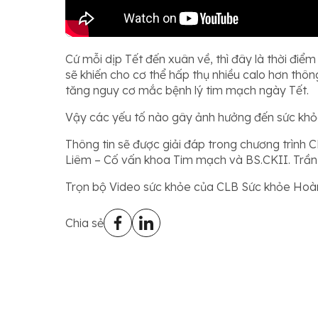
Cứ mỗi dịp Tết đến xuân về, thì đây là thời điể
sẽ khiến cho cơ thể hấp thụ nhiều calo hơn thô
tăng nguy cơ mắc bệnh lý tim mạch ngày Tết.
Vậy các yếu tố nào gây ảnh hưởng đến sức khỏe
Thông tin sẽ được giải đáp trong chương trình
Liêm – Cố vấn khoa Tim mạch và BS.CKII. Trầ
Trọn bộ Video sức khỏe của CLB Sức khỏe Hoà
Chia sẻ