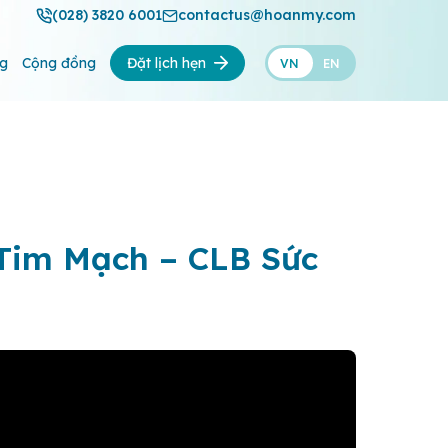
(028) 3820 6001
contactus@hoanmy.com
ng
Cộng đồng
Đặt lịch hẹn
VN
EN
 Tim Mạch – CLB Sức