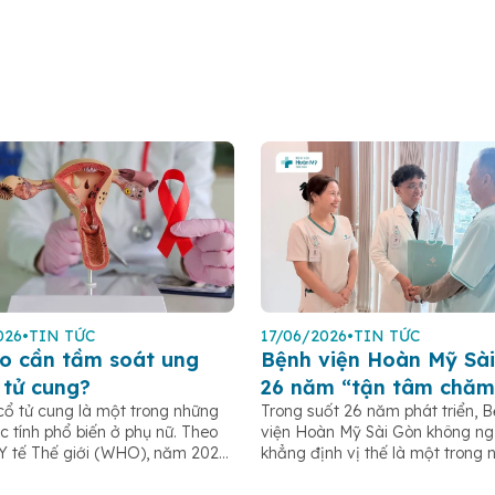
026
•
TIN TỨC
17/06/2026
•
TIN TỨC
o cần tầm soát ung
Bệnh viện Hoàn Mỹ Sài
 tử cung?
26 năm “tận tâm chăm
cổ tử cung là một trong những
Trong suốt 26 năm phát triển, 
c tính phổ biến ở phụ nữ. Theo
viện Hoàn Mỹ Sài Gòn không n
Y tế Thế giới (WHO), năm 2022
khẳng định vị thế là một trong 
 khoảng 660.000 ca mắc mới
bệnh viện tư nhân uy tín tại TP