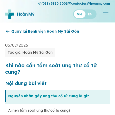
(028) 3820 6001
contactus@hoanmy.com
VN
EN
Quay lại Bệnh viện Hoàn Mỹ Sài Gòn
Hoàn Mỹ
Hoàn Mỹ Gold
03/07/2026
Tác giả: Hoàn Mỹ Sài Gòn
Hạnh Phúc
Thuận Mỹ
Khi nào cần tầm soát ung thư cổ tử
cung?
Nội dung bài viết
Nguyên nhân gây ung thư cổ tử cung là gì?
Ai nên tầm soát ung thư cổ tử cung?