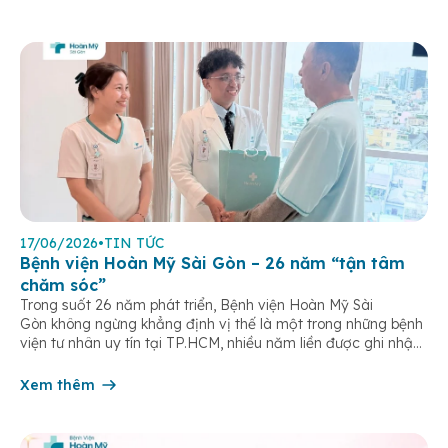
17/06/2026
•
TIN TỨC
Bệnh viện Hoàn Mỹ Sài Gòn – 26 năm “tận tâm
chăm sóc”
Trong suốt 26 năm phát triển, Bệnh viện Hoàn Mỹ Sài
Gòn không ngừng khẳng định vị thế là một trong những bệnh
viện tư nhân uy tín tại TP.HCM, nhiều năm liền được ghi nhận
trong nhóm 10 bệnh viện có chất lượng hàng đầu theo các bộ
tiêu chí đánh giá của Bộ y tế. Điều tạo nên giá trị của […]
Xem thêm