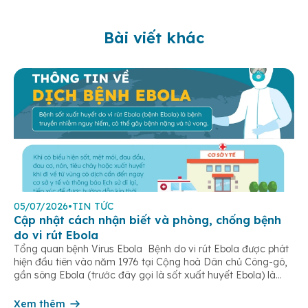
Bài viết khác
05/07/2026
•
TIN TỨC
Cập nhật cách nhận biết và phòng, chống bệnh
do vi rút Ebola
Tổng quan bệnh Virus Ebola Bệnh do vi rút Ebola được phát
hiện đầu tiên vào năm 1976 tại Cộng hoà Dân chủ Công-gô,
gần sông Ebola (trước đây gọi là sốt xuất huyết Ebola) là
một bệnh truyền nhiễm cấp tính, có thể bùng phát thành
dịch. Bệnh lây truyền do tiếp xúc trực […]
Xem thêm