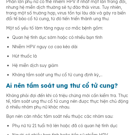
Phần lớn phụ nữ có thể nhiễm HPV ít nhất một lần trong đời,
nhưng hệ miễn dịch thường sẽ tự đào thải virus. Tuy nhiên,
trong một số trường hợp, virus tồn tại lâu dài và gây ra biến
đổi tế bào cổ tử cung, từ đó tiến triển thành ung thư.
Một số yếu tố làm tăng nguy cơ mắc bệnh gồm:
Quan hệ tình dục sớm hoặc có nhiều bạn tình
Nhiễm HPV nguy cơ cao kéo dài
Hút thuốc lá
Hệ miễn dịch suy giảm
Không tầm soát ung thư cổ tử cung định kỳ,…
Ai nên tầm soát ung thư cổ tử cung?
Không phải đợi đến khi có triệu chứng mới cần kiểm tra. Thực
tế, tầm soát ung thư cổ tử cung nên được thực hiện chủ động
ở nhiều nhóm phụ nữ khác nhau.
Bạn nên cân nhắc tầm soát nếu thuộc các nhóm sau:
Phụ nữ từ 21 tuổi trở lên hoặc đã có quan hệ tình dục
Người có nhiều bạn tình hoặc tiền sử nhiễm HPV