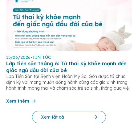
15/06/2026
•
TIN TỨC
Lớp tiền sản tháng 6: Từ thai kỳ khỏe mạnh đến
giấc ngủ đầu đời của bé
Lớp Tiền Sản tại Bệnh viện Hoàn Mỹ Sài Gòn được tổ chức
định kỳ với mong muốn đồng hành cùng các gia đình trong
hành trình mang thai và chăm sóc trẻ sơ sinh, thông qua việc
cập nhật kiến thức y khoa thiết thực cho từng giai đoạn thai
kỳ và sau sinh. Trong tháng 6/2026, chương […]
Xem thêm
Xem tất cả