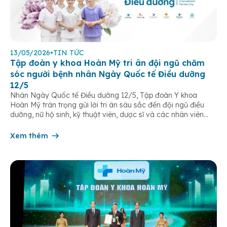
13/05/2026
•
TIN TỨC
Tập đoàn y khoa Hoàn Mỹ tri ân đội ngũ chăm
sóc người bệnh nhân Ngày Quốc tế Điều dưỡng
12/5
Nhân Ngày Quốc tế Điều dưỡng 12/5, Tập đoàn Y khoa
Hoàn Mỹ trân trọng gửi lời tri ân sâu sắc đến đội ngũ điều
dưỡng, nữ hộ sinh, kỹ thuật viên, dược sĩ và các nhân viên
chăm sóc người bệnh trên toàn hệ thống – những người luôn
âm thầm đồng hành trên […]
Xem thêm