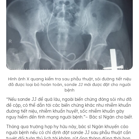
Hình ảnh X quang kiểm tra sau phẫu thuật, sỏi đường tiết niệu
đã được loại bỏ hoàn toàn, sonde JJ mới được đặt cho người
bệnh
“Nếu sonde JJ để quá lâu, ngoài biến chứng đóng sỏi như đã
đề cập, có thể dẫn tới các biến chứng khác như nhiễm khuẩn
đường tiết niệu, nhiễm khuẩn huyết, sốc nhiễm khuẩn gây
nguy hiểm đến tính mạng người bệnh.”– Bác sĩ Ngân cho biết.
Thông qua trường hợp hy hữu này, bác sĩ Ngân khuyến cáo
người bệnh nếu có chỉ định đặt sonde JJ sau phẫu thuật cần
tuyệt đối tuân thủ lịch tái khám, rút ống thông đúng thời hạn