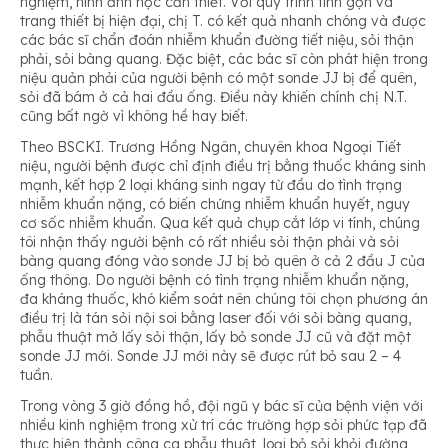
nghiệm, hình ảnh học cần thiết. Với quy trình tinh gọn và
trang thiết bị hiện đại, chị T. có kết quả nhanh chóng và được
các bác sĩ chẩn đoán nhiễm khuẩn đường tiết niệu, sỏi thận
phải, sỏi bàng quang. Đặc biệt, các bác sĩ còn phát hiện trong
niệu quản phải của người bệnh có một sonde JJ bị để quên,
sỏi đã bám ở cả hai đầu ống. Điều này khiến chính chị N.T.
cũng bất ngờ vì không hề hay biết.
Theo BSCKI. Trương Hồng Ngân, chuyên khoa Ngoại Tiết
niệu, người bệnh được chỉ định điều trị bằng thuốc kháng sinh
mạnh, kết hợp 2 loại kháng sinh ngay từ đầu do tình trạng
nhiễm khuẩn nặng, có biến chứng nhiễm khuẩn huyết, nguy
cơ sốc nhiễm khuẩn. Qua kết quả chụp cắt lớp vi tính, chúng
tôi nhận thấy người bệnh có rất nhiều sỏi thận phải và sỏi
bàng quang đóng vào sonde JJ bị bỏ quên ở cả 2 đầu J của
ống thông. Do người bệnh có tình trạng nhiễm khuẩn nặng,
đa kháng thuốc, khó kiểm soát nên chúng tôi chọn phương án
điều trị là tán sỏi nội soi bằng laser đối với sỏi bàng quang,
phẫu thuật mở lấy sỏi thận, lấy bỏ sonde JJ cũ và đặt một
sonde JJ mới. Sonde JJ mới này sẽ được rút bỏ sau 2 – 4
tuần.
Trong vòng 3 giờ đồng hồ, đội ngũ y bác sĩ của bệnh viện với
nhiều kinh nghiệm trong xử trí các trường hợp sỏi phức tạp đã
thực hiện thành công ca phẫu thuật, loại bỏ sỏi khỏi đường