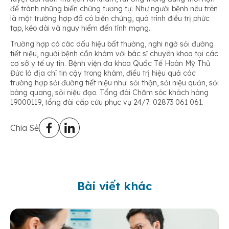
để tránh những biến chứng tương tự. Như người bệnh nêu trên
là một trường hợp đã có biến chứng, quá trình điều trị phức
tạp, kéo dài và nguy hiểm đến tính mạng.
Trường hợp có các dấu hiệu bất thường, nghi ngờ sỏi đường
tiết niệu, người bệnh cần khám với bác sĩ chuyên khoa tại các
cơ sở y tế uy tín. Bệnh viện đa khoa Quốc Tế Hoàn Mỹ Thủ
Đức là địa chỉ tin cậy trong khám, điều trị hiệu quả các
trường hợp sỏi đường tiết niệu như: sỏi thận, sỏi niệu quản, sỏi
bàng quang, sỏi niệu đạo. Tổng đài Chăm sóc khách hàng
19000119, tổng đài cấp cứu phục vụ 24/7: 02873 061 061.
Chia Sẻ
Bài viết khác