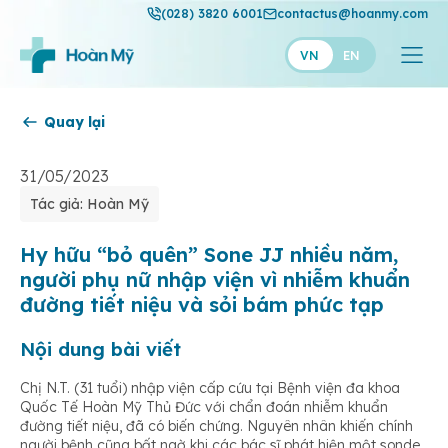
(028) 3820 6001
contactus@hoanmy.com
VN
EN
Quay lại
Hoàn Mỹ
Hoàn Mỹ Gold
31/05/2023
Tác giả: Hoàn Mỹ
Hạnh Phúc
Thuận Mỹ
Hy hữu “bỏ quên” Sone JJ nhiều năm,
người phụ nữ nhập viện vì nhiễm khuẩn
đường tiết niệu và sỏi bám phức tạp
Nội dung bài viết
Chị N.T. (31 tuổi) nhập viện cấp cứu tại Bệnh viện đa khoa
Quốc Tế Hoàn Mỹ Thủ Đức với chẩn đoán nhiễm khuẩn
đường tiết niệu, đã có biến chứng. Nguyên nhân khiến chính
người bệnh cũng bất ngờ khi các bác sĩ phát hiện một sonde