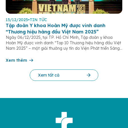
15/12/2025
•
TIN TỨC
Tập đoàn Y khoa Hoàn Mỹ được vinh danh
“Thương hiệu hàng đầu Việt Nam 2025”
Ngày 06/12/2025, tại TP. Hồ Chí Minh, Tập đoàn y khoa
Hoàn Mỹ được vinh danh “Top 10 Thương hiệu hàng đầu Việt
Nam 2025” – một giải thưởng uy tín do Viện Phát triển Sáng
chế và Đổi mới Công nghệ phối hợp với Trung tâm Nghiên
cứu Phát triển Doanh nghiệp Châu Á […]
Xem thêm
Xem tất cả