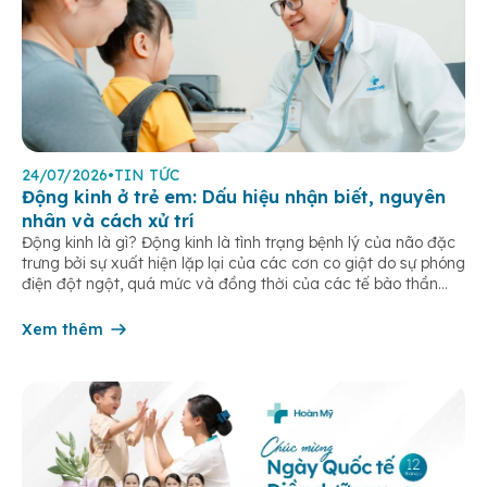
24/07/2026
•
TIN TỨC
Động kinh ở trẻ em: Dấu hiệu nhận biết, nguyên
nhân và cách xử trí
Động kinh là gì? Động kinh là tình trạng bệnh lý của não đặc
trưng bởi sự xuất hiện lặp lại của các cơn co giật do sự phóng
điện đột ngột, quá mức và đồng thời của các tế bào thần
kinh trong não. Những cơn này có thể gây ra rối loạn vận […]
Xem thêm