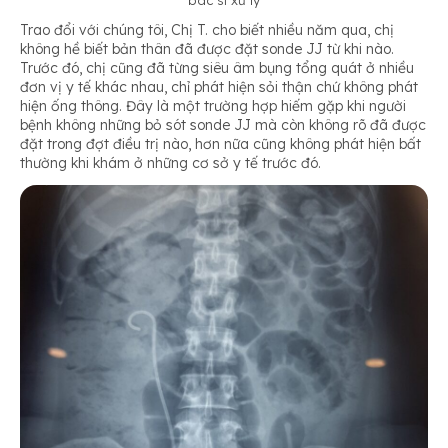
Trao đổi với chúng tôi, Chị T. cho biết nhiều năm qua, chị
không hề biết bản thân đã được đặt sonde JJ từ khi nào.
Trước đó, chị cũng đã từng siêu âm bụng tổng quát ở nhiều
đơn vị y tế khác nhau, chỉ phát hiện sỏi thận chứ không phát
hiện ống thông. Đây là một trường hợp hiếm gặp khi người
bệnh không những bỏ sót sonde JJ mà còn không rõ đã được
đặt trong đợt điều trị nào, hơn nữa cũng không phát hiện bất
thường khi khám ở những cơ sở y tế trước đó.