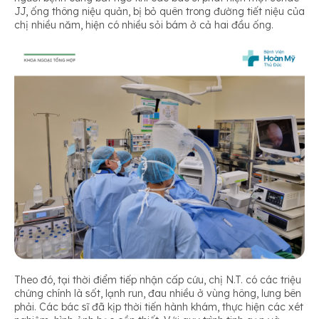
JJ, ống thông niệu quản, bị bỏ quên trong đường tiết niệu của
chị nhiều năm, hiện có nhiều sỏi bám ở cả hai đầu ống.
Theo đó, tại thời điểm tiếp nhận cấp cứu, chị N.T. có các triệu
chứng chính là sốt, lạnh run, đau nhiều ở vùng hông, lưng bên
phải. Các bác sĩ đã kịp thời tiến hành khám, thực hiện các xét