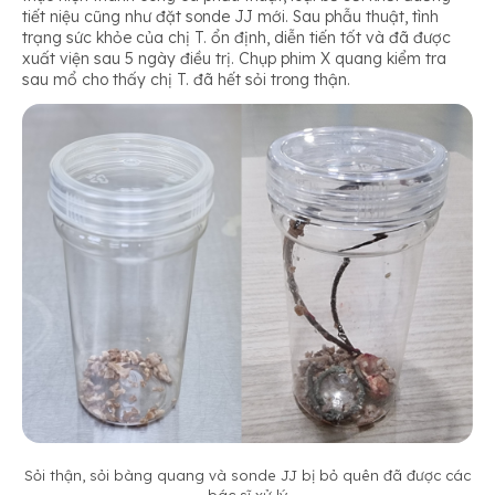
tiết niệu cũng như đặt sonde JJ mới. Sau phẫu thuật, tình
trạng sức khỏe của chị T. ổn định, diễn tiến tốt và đã được
xuất viện sau 5 ngày điều trị. Chụp phim X quang kiểm tra
sau mổ cho thấy chị T. đã hết sỏi trong thận.
Sỏi thận, sỏi bàng quang và sonde JJ bị bỏ quên đã được các
bác sĩ xử lý