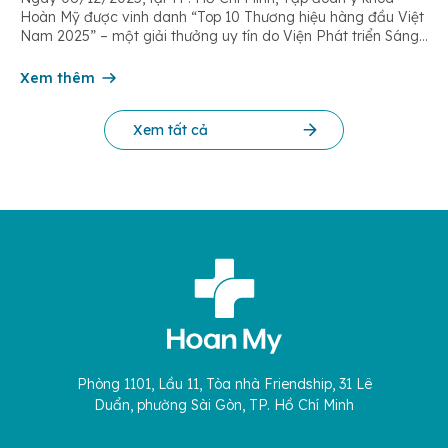
Hoàn Mỹ được vinh danh “Top 10 Thương hiệu hàng đầu Việt
Nam 2025” – một giải thưởng uy tín do Viện Phát triển Sáng
chế và Đổi mới Công nghệ phối hợp với Trung tâm Nghiên
cứu Phát triển Doanh nghiệp Châu Á […]
Xem thêm
Xem tất cả
Phòng 1101, Lầu 11, Tòa nhà Friendship, 31 Lê
Duẩn, phường Sài Gòn, TP. Hồ Chí Minh