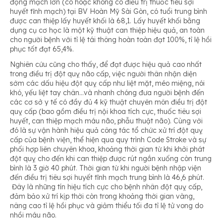
động mạch lớn (có hoặc không có điều trị thuốc tiêu sợi
huyết tĩnh mạch) tại BV Hoàn Mỹ Sài Gòn, có tuổi trung bình
được can thiệp lấy huyết khối là 68,1. Lấy huyết khối bằng
dụng cụ cơ học là một kỹ thuật can thiệp hiệu quả, an toàn
cho người bệnh với tỉ lệ tái thông hoàn toàn đạt 100%, tỉ lệ hồi
phục tốt đạt 65,4%.
Nghiên cứu cũng cho thấy, để đạt được hiệu quả cao nhất
trong điều trị đột quỵ não cấp, việc người thân nhận diện
sớm các dấu hiệu đột quỵ cấp như liệt mặt, méo miệng, nói
khó, yếu liệt tay chân…và nhanh chóng đưa người bệnh đến
các cơ sở y tế có đầy đủ 4 kỹ thuật chuyên môn điều trị đột
quỵ cấp (bao gồm điều trị nội khoa tích cực, thuốc tiêu sợi
huyết, can thiệp mạch máu não, phẫu thuật não). Cùng với
đó là sự vận hành hiệu quả công tác tổ chức xử trí đột quỵ
cấp của bệnh viện, thể hiện qua quy trình Code Stroke và sự
phối hợp liên chuyên khoa, khoảng thời gian từ khi khởi phát
đột quỵ cho đến khi can thiệp được rút ngắn xuống còn trung
bình là 3 giờ 40 phút. Thời gian từ khi người bệnh nhập viện
đến điều trị tiêu sợi huyết tĩnh mạch trung bình là 46,6 phút.
Đây là những tín hiệu tích cực cho bệnh nhân đột quỵ cấp,
đảm bảo xử trí kịp thời còn trong khoảng thời gian vàng,
nâng cao tỉ lệ hồi phục và giảm thiểu tối đa tỉ lệ tử vong do
nhồi máu não.