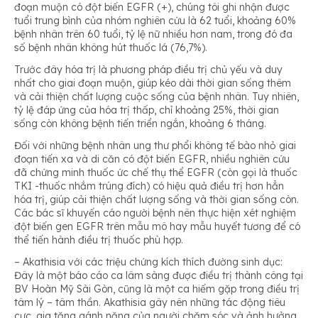
đoạn muộn có đột biến EGFR (+), chúng tôi ghi nhận được
tuổi trung bình của nhóm nghiên cứu là 62 tuổi, khoảng 60%
bệnh nhân trên 60 tuổi, tỷ lệ nữ nhiều hơn nam, trong đó đa
số bệnh nhân không hút thuốc lá (76,7%).
Trước đây hóa trị là phương pháp điều trị chủ yếu và duy
nhất cho giai đoạn muộn, giúp kéo dài thời gian sống thêm
và cải thiện chất lượng cuộc sống của bệnh nhân. Tuy nhiên,
tỷ lệ đáp ứng của hóa trị thấp, chỉ khoảng 25%, thời gian
sống còn không bệnh tiến triển ngắn, khoảng 6 tháng.
Đối với những bệnh nhân ung thư phổi không tế bào nhỏ giai
đoạn tiến xa và di căn có đột biến EGFR, nhiều nghiên cứu
đã chứng minh thuốc ức chế thụ thể EGFR (còn gọi là thuốc
TKI -thuốc nhắm trúng đích) có hiệu quả điều trị hơn hẳn
hóa trị, giúp cải thiện chất lượng sống và thời gian sống còn.
Các bác sĩ khuyến cáo người bệnh nên thực hiện xét nghiệm
đột biến gen EGFR trên mẫu mô hay mẫu huyết tương để có
thể tiến hành điều trị thuốc phù hợp.
– Akathisia với các triệu chứng kích thích đường sinh dục:
Đây là một báo cáo ca lâm sàng được điều trị thành công tại
BV Hoàn Mỹ Sài Gòn, cũng là một ca hiếm gặp trong điều trị
tâm lý – tâm thần. Akathisia gây nên những tác động tiêu
cực, gia tăng gánh nặng của người chăm sóc và ảnh hưởng