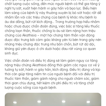
chất lượng cuộc sống, đến mức người bệnh có thể gia tăng ý
nghĩ tự sát, xuất hiện hành vi gây hấn và bạo lực. Biểu hiện
lâm sàng của bệnh lý này thường xuyên bị bỏ sót hoặc rất dễ
nhầm lẫn với các triệu chứng của bệnh lý khác như bệnh lo
âu dai dẳng, bứt rứt kích động… Trong trường hợp hiểu nhầm
hoặc chưa được chẩn đoán đúng, việc bác sĩ tăng liều thuốc
chống loạn thần, thuốc chống lo âu sẽ làm nặng hơn triệu
chứng của Akathisia – một hội chứng tâm thần vận động
được đặc trưng bởi cảm giác không yên từ bên trong gây nên
những triệu chứng đặc trưng như bồn chồn, bứt rứt dữ dội,
không giữ yên được ở chi dưới hoặc đau rát vùng cơ quan
sinh dục.
Việc chẩn đoán và điều trị đúng sẽ làm giảm nguy cơ tăng
nặng triệu chứng Akathisia đồng thời giảm các nguy cơ về ý
tưởng tự sát, hành vi gây hấn, kích động. Điều trị đúng và kịp
thời còn giúp tăng niềm tin của người bệnh đối với điều trị
thuốc tâm thần, giảm gánh nặng cho người chăm sóc, giảm
thời gian chịu đựng, tiết kiệm chi phí điều trị và tăng chất
lượng cuộc sống của người bệnh.