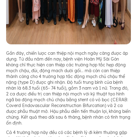
Gần đây, chiến lược can thiệp nội mạch ngày càng được áp
dụng. Từ đầu năm đến nay, bệnh viện Hoàn Mỹ Sài Gòn
không chỉ thực hiện can thiệp các trường hợp tắc hẹp động
mạch chậu, đùi, động mach dưới gối… mà còn can thiệp
thành công cho 4 trường hợp tắc động mạch chủ chậu thể
nặng (type D) được ghi nhận. Độ tuổi trung bình của bệnh
nhân là 68.3 tuổi (65- 74 tuổi), gồm 3 nam và 1 nữ. Trong đó,
2 ca được điều trị can thiệp nội mạch với kỹ thuật tạo hình
ngã ba động mạch chủ chậu bằng stent có vỏ bọc (CERAB:
Coverd Endovascular Reconstruction Bifurcation) và 2 ca
được phẫu thuật mở. Hậu phẫu diễn tiến thuận lợi, không biến
chứng. Kết quả theo dõi sau 6 tháng, bệnh nhân có tình trạng
ổn định.
Cả 4 trường hợp này đều có các bệnh lý đi kèm thường gặp