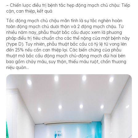
– Chiến lược điều trị bệnh tắc hẹp động mạch chủ chậu: Tiếp
cận, can thiệp, kết quả
Tắc động mạch chủ chậu mãn tính là sự tắc nghẽn hoàn
toàn động mạch chủ dưới thận và 2 động mạch chậu. Từ
nhiều năm nay, phẫu thuật bắc cầu được xem là phương
pháp điều trị tiêu chuẩn cho các thể nặng của mặt bệnh này
(type D). Tuy nhiên, phẫu thuật bắc cầu có tỷ lệ tử vong lên
đến 25% nếu cần can thiệp lại. Các biến chứng của phẫu
thuật mở bắc cầu động mạch chủ-động mạch đùi hai bên
bao gồm chảy máu, suy thận, thiếu máu ruột, chấn thương
niệu quản…