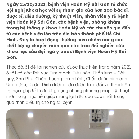
Ngày 15/10/2022, bệnh viện Hoàn Mỹ Sài Gòn tổ chức
Hội nghị Khoa học với sự tham gia của hơn 200 bác sĩ,
dược sĩ, điều dưỡng, kỹ thuật viên, nhân viên y tế bệnh
viện Hoàn Mỹ Sài Gòn, các bệnh viện, phòng khám
trong hệ thống y khoa Hoàn Mỹ và các chuyên gia đến
từ các bệnh viện lớn trên địa bàn thành phố Hồ Chí
Minh. Đây là hoạt động thường niên nhằm nâng cao
chất lượng chuyên môn qua các trao đổi nghiên cứu
khoa học của đội ngũ y bác sĩ Bệnh viện Hoàn Mỹ Sài
Gòn.
Theo đó, 31 đề tài nghiên cứu được thực hiện trong năm 2021
ở tất cả các lĩnh vực Tim mạch, Tiêu hóa, Thần kinh – Đột
quỵ, Sản Phụ, Chấn thương chỉnh hình, Chẩn đoán hình ảnh,
Ung bướu, Dược, Dinh dưỡng…đã được trao đổi và thảo luận
tại hội nghị để từ đó ứng dụng những phương pháp, kỹ thuật
mới trong thực tiễn giúp mang lại hiệu quả cao nhất trong
quá trình điều trị cho người bệnh.