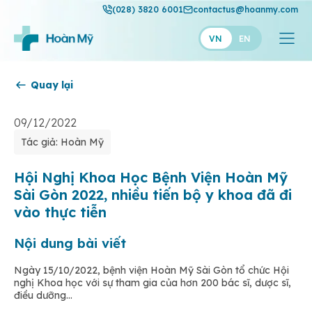
(028) 3820 6001
contactus@hoanmy.com
VN
EN
Quay lại
Hoàn Mỹ
Hoàn Mỹ Gold
09/12/2022
Tác giả: Hoàn Mỹ
Hạnh Phúc
Thuận Mỹ
Hội Nghị Khoa Học Bệnh Viện Hoàn Mỹ
Sài Gòn 2022, nhiều tiến bộ y khoa đã đi
vào thực tiễn
Nội dung bài viết
Ngày 15/10/2022, bệnh viện Hoàn Mỹ Sài Gòn tổ chức Hội
nghị Khoa học với sự tham gia của hơn 200 bác sĩ, dược sĩ,
điều dưỡng...