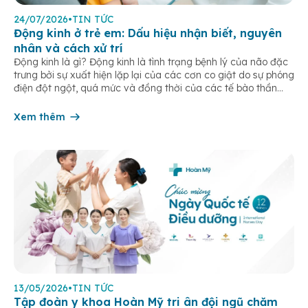
24/07/2026
•
TIN TỨC
Động kinh ở trẻ em: Dấu hiệu nhận biết, nguyên
nhân và cách xử trí
Động kinh là gì? Động kinh là tình trạng bệnh lý của não đặc
trưng bởi sự xuất hiện lặp lại của các cơn co giật do sự phóng
điện đột ngột, quá mức và đồng thời của các tế bào thần
kinh trong não. Những cơn này có thể gây ra rối loạn vận […]
Xem thêm
13/05/2026
•
TIN TỨC
Tập đoàn y khoa Hoàn Mỹ tri ân đội ngũ chăm