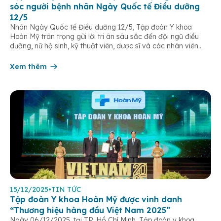
sóc người bệnh nhân Ngày Quốc tế Điều dưỡng
12/5
Nhân Ngày Quốc tế Điều dưỡng 12/5, Tập đoàn Y khoa
Hoàn Mỹ trân trọng gửi lời tri ân sâu sắc đến đội ngũ điều
dưỡng, nữ hộ sinh, kỹ thuật viên, dược sĩ và các nhân viên
chăm sóc người bệnh trên toàn hệ thống – những người luôn
âm thầm đồng hành trên […]
Xem thêm
15/12/2025
•
TIN TỨC
Tập đoàn Y khoa Hoàn Mỹ được vinh danh
“Thương hiệu hàng đầu Việt Nam 2025”
Ngày 06/12/2025, tại TP. Hồ Chí Minh, Tập đoàn y khoa