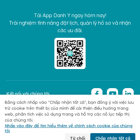
Tải App Danh Y ngay hôm nay!
Trải nghiệm tính năng đặt lịch, quản lý hồ sơ và nhận
các ưu đãi.
Kết nối với chúng tôi
Bằng cách nhấp vào "Chấp nhận tất cả", bạn đồng ý với việc lưu
trữ cookie trên thiết bị của mình để cải thiện điều hướng trang
Copyright 2026 © Hoan My Corporation
Chính sách bảo mật
web, phân tích việc sử dụng trang và hỗ trợ các nỗ lực tiếp thị
của chúng tôi.
Nhấp vào đây để tìm hiểu thêm về chính sách cookie của chúng
tôi
Chuyên khoa
Tìm bác sĩ
Đặt lịch
Liên hệ
Từ chối
Chấp nhận tất cả