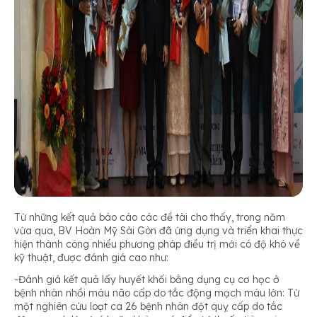
Từ những kết quả báo cáo các đề tài cho thấy, trong năm
vừa qua, BV Hoàn Mỹ Sài Gòn đã ứng dụng và triển khai thực
hiện thành công nhiều phương pháp điều trị mới có độ khó về
kỹ thuật, được đánh giá cao như:
-Đánh giá kết quả lấy huyết khối bằng dụng cụ cơ học ở
bệnh nhân nhồi máu não cấp do tắc động mạch máu lớn: Từ
một nghiên cứu loạt ca 26 bệnh nhân đột quỵ cấp do tắc