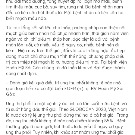
như đái tháo đường, tăng huyết áp, rối loạn mỡ máu, bệnh
tim thiếu máu cục bộ, suy tim, rung nhĩ. Ba bệnh nhân nam
đều có tiền căn hút thuốc lá. Một bệnh nhân có tiền căn tai
biến mạch máu não.
Từ các tổng kết số liệu cho thấy, phương pháp can thiệp nội
mạch giúp bênh nhân hồi phục nhanh hơn, thời gian nằm viện
ngắn và chi phí điều trị thấp hơn, đặc biệt là đối với bệnh
nhân lớn tuổi, có nhiều yếu tố nguy cơ, nhiều bệnh nền đi
kèm. Hiện nay trên thế giới, đối với các trường hợp tắc hẹp
động mạch chủ chậu mạn tính thể nặng, phương pháp điều
trị can thiệp nội mạch là xu hướng điều trị mới. Tại bệnh viện
Hoàn Mỹ Sài Gòn chúng tôi đã triển khai và đạt được thành
công nhất định.
– Đánh giá kết quả điều trị ung thư phổi không tế bào nhỏ
giai đoạn tiến xa có đột biến EGFR (+) tại BV Hoàn Mỹ Sài
Gòn:
Ung thư phổi là một bệnh lý ác tính có tần suất mắc bệnh và
tử suất hàng đầu thế giới. Theo GLOBOCAN 2020, Việt Nam
là nước có tỷ lệ ung thư phổi đứng thứ hai ở cả hai giới. Trong
đó, ung thư phổi không tế bào nhỏ chiếm khoảng 85% . Bệnh
thường gặp ở nam giới, hút thuốc lá là yếu tố nguy cơ gây
ung thư phổi. Tuy nhiên, khi khảo sát nhóm ung thư phổi giai