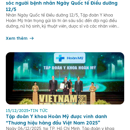
sóc người bệnh nhân Ngày Quốc tế Điều dưỡng
12/5
Nhân Ngày Quốc tế Điều dưỡng 12/5, Tập đoàn Y khoa
Hoàn Mỹ trân trọng gửi lời tri ân sâu sắc đến đội ngũ điều
dưỡng, nữ hộ sinh, kỹ thuật viên, dược sĩ và các nhân viên
chăm sóc người bệnh trên toàn hệ thống – những người luôn
âm thầm đồng hành trên […]
Xem thêm
15/12/2025
•
TIN TỨC
Tập đoàn Y khoa Hoàn Mỹ được vinh danh
“Thương hiệu hàng đầu Việt Nam 2025”
Ngày 06/12/2025, tại TP. Hồ Chí Minh, Tập đoàn y khoa