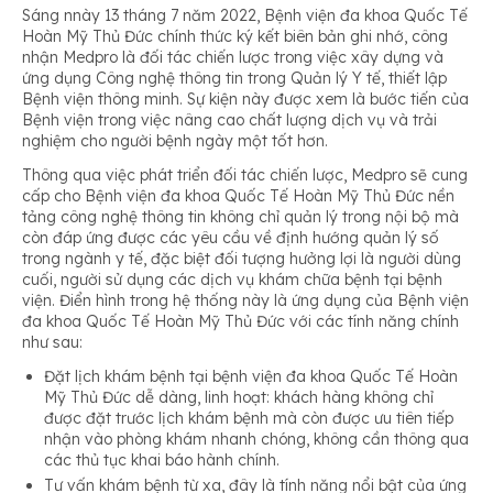
Sáng nnày 13 tháng 7 năm 2022, Bệnh viện đa khoa Quốc Tế
Hoàn Mỹ Thủ Đức chính thức ký kết biên bản ghi nhớ, công
nhận Medpro là đối tác chiến lược trong việc xây dựng và
ứng dụng Công nghệ thông tin trong Quản lý Y tế, thiết lập
Bệnh viện thông minh. Sự kiện này được xem là bước tiến của
Bệnh viện trong việc nâng cao chất lượng dịch vụ và trải
nghiệm cho người bệnh ngày một tốt hơn.
Thông qua việc phát triển đối tác chiến lược, Medpro sẽ cung
cấp cho Bệnh viện đa khoa Quốc Tế Hoàn Mỹ Thủ Đức nền
tảng công nghệ thông tin không chỉ quản lý trong nội bộ mà
còn đáp ứng được các yêu cầu về định hướng quản lý số
trong ngành y tế, đặc biệt đối tượng hưởng lợi là người dùng
cuối, người sử dụng các dịch vụ khám chữa bệnh tại bệnh
viện. Điển hình trong hệ thống này là ứng dụng của Bệnh viện
đa khoa Quốc Tế Hoàn Mỹ Thủ Đức với các tính năng chính
như sau:
Đặt lịch khám bệnh tại bệnh viện đa khoa Quốc Tế Hoàn
Mỹ Thủ Đức dễ dàng, linh hoạt: khách hàng không chỉ
được đặt trước lịch khám bệnh mà còn được ưu tiên tiếp
nhận vào phòng khám nhanh chóng, không cần thông qua
các thủ tục khai báo hành chính.
Tư vấn khám bệnh từ xa, đây là tính năng nổi bật của ứng