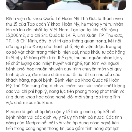
Bệnh viện đa khoa Quốc Tế Hoàn Mỹ Thủ Đức là thành viên
thứ 15 của Tập đoàn Y khoa Hoàn Mỹ, hệ thống y tế tư nhân
lớn và lâu đời nhất tại Việt Nam. Tọa lạc tại khu đất rộng
13,000m2, địa chỉ 241 Quốc lộ 1K, P. Linh Xuân, TP. Thủ Đức,
TP. Hồ Chí Minh, đây là vị trí giao thông quan trọng, kết nối
cửa ngõ phía Đông của thành phố, Bệnh viện được trang bị
cơ sở vật chất, trang thiết bị hiện đại, nhập khẩu từ các hãng
thiết bị y tế hàng đầu trên thế giới, thu hút nguồn nhân lực y
tế chất lượng cao, nhiệt huyết với nghề, tận tâm với người
bệnh, phối hợp nhuần nhuyễn quy trình chuyên môn với quy
trình dịch vụ, đảm bảo chăm sóc tối ưu tất cả nhu cầu của
khách hàng, người bệnh. Bệnh viện đa khoa Quốc tế Hoàn
Mỹ Thủ Đức cung ứng dịch vụ chăm sóc sức khỏe chất lượng
cao với chi phí hợp lý, năng lực tiên phong trong phát triển và
ứng dụng khoa học công nghệ, đổi mới sáng tạo trong lĩnh
vực chăm sóc sức khỏe.
Medpro là giải pháp tiếp cận y tế thông minh giúp kết nối
bệnh nhân với các dịch vụ y tế uy tín trên cả nước. Các tính
năng của Medpro nổi bật với việc áp dụng công nghệ tiên
tiến trong công nghệ thông tin, bao gồm tính năng đặt lịch