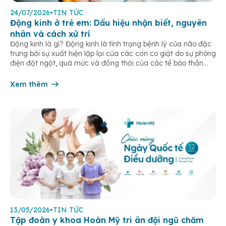
24/07/2026
•
TIN TỨC
Động kinh ở trẻ em: Dấu hiệu nhận biết, nguyên
nhân và cách xử trí
Động kinh là gì? Động kinh là tình trạng bệnh lý của não đặc
trưng bởi sự xuất hiện lặp lại của các cơn co giật do sự phóng
điện đột ngột, quá mức và đồng thời của các tế bào thần
kinh trong não. Những cơn này có thể gây ra rối loạn vận […]
Xem thêm
13/05/2026
•
TIN TỨC
Tập đoàn y khoa Hoàn Mỹ tri ân đội ngũ chăm