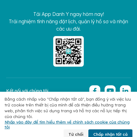
Tải App Danh Y ngay hôm nay!
Trải nghiệm tính năng đặt lịch, quản lý hồ sơ và nhận
các ưu đãi.
Kết nối với chúng tôi
Bằng cách nhấp vào "Chấp nhận tất cả", bạn đồng ý với việc lưu
trữ cookie trên thiết bị của mình để cải thiện điều hướng trang
Copyright 2026 © Hoan My Corporation
Chính sách bảo mật
web, phân tích việc sử dụng trang và hỗ trợ các nỗ lực tiếp thị
của chúng tôi.
Nhấp vào đây để tìm hiểu thêm về chính sách cookie của chúng
tôi
Chuyên khoa
Tìm bác sĩ
Đặt lịch
Liên hệ
Từ chối
Chấp nhận tất cả