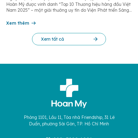
Hoàn Mỹ được vinh danh “Top 10 Thương hiệu hàng đầu Việt
Nam 2025” – một giải thưởng uy tín do Viện Phát triển Sáng
chế và Đổi mới Công nghệ phối hợp với Trung tâm Nghiên
cứu Phát triển Doanh nghiệp Châu Á […]
Xem thêm
Xem tất cả
Phòng 1101, Lầu 11, Tòa nhà Friendship, 31 Lê
Duẩn, phường Sài Gòn, TP. Hồ Chí Minh