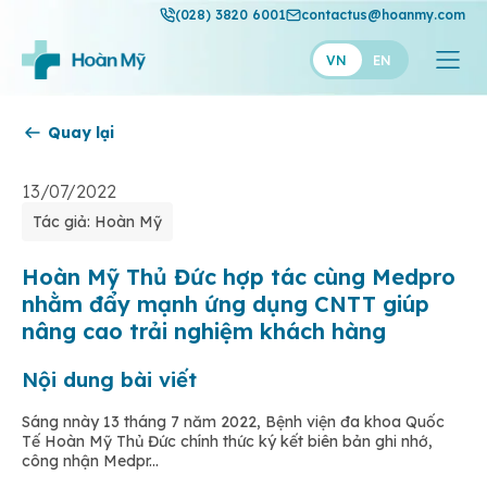
(028) 3820 6001
contactus@hoanmy.com
VN
EN
Quay lại
Hoàn Mỹ
Hoàn Mỹ Gold
13/07/2022
Tác giả: Hoàn Mỹ
Hạnh Phúc
Thuận Mỹ
Hoàn Mỹ Thủ Đức hợp tác cùng Medpro
nhằm đẩy mạnh ứng dụng CNTT giúp
nâng cao trải nghiệm khách hàng
Nội dung bài viết
Sáng nnày 13 tháng 7 năm 2022, Bệnh viện đa khoa Quốc
Tế Hoàn Mỹ Thủ Đức chính thức ký kết biên bản ghi nhớ,
công nhận Medpr...