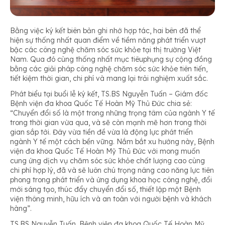
Bằng việc ký kết biên bản ghi nhớ hợp tác, hai bên đã thể
hiện sự thống nhất quan điểm về tiềm năng phát triển vượt
bậc các công nghệ chăm sóc sức khỏe tại thị trường Việt
Nam. Qua đó cùng thống nhất mục tiêuphụng sự cộng đồng
bằng các giải pháp công nghệ chăm sóc sức khỏe tiên tiến,
tiết kiệm thời gian, chi phí và mang lại trải nghiệm xuất sắc.
Phát biểu tại buổi lễ ký kết, TS.BS Nguyễn Tuấn – Giám đốc
Bệnh viện đa khoa Quốc Tế Hoàn Mỹ Thủ Đức chia sẻ:
“Chuyển đổi số là một trong những trọng tâm của ngành Y tế
trong thời gian vừa qua, và sẽ còn mạnh mẽ hơn trong thời
gian sắp tới. Đây vừa tiền đề vừa là động lực phát triển
ngành Y tế một cách bền vững. Nắm bắt xu hướng này, Bệnh
viện đa khoa Quốc Tế Hoàn Mỹ Thủ Đức với mong muốn
cung ứng dịch vụ chăm sóc sức khỏe chất lượng cao cùng
chi phí hợp lý, đã và sẽ luôn chú trọng nâng cao năng lực tiên
phong trong phát triển và ứng dụng khoa học công nghệ, đổi
mới sáng tạo, thúc đẩy chuyển đổi số, thiết lập một Bệnh
viện thông minh, hữu ích và an toàn với người bệnh và khách
hàng”.
TS.BS Nguyễn Tuấn, Bệnh viện đa khoa Quốc Tế Hoàn Mỹ