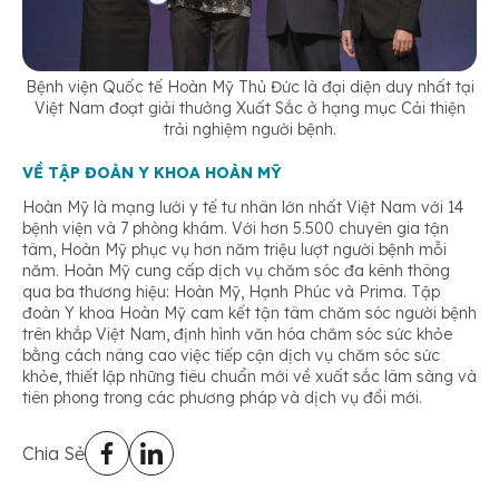
Bệnh viện Quốc tế Hoàn Mỹ Thủ Đức là đại diện duy nhất tại
Việt Nam đoạt giải thưởng Xuất Sắc ở hạng mục Cải thiện
trải nghiệm người bệnh
.
VỀ TẬP ĐOÀN Y KHOA HOÀN MỸ
Hoàn Mỹ là mạng lưới y tế tư nhân lớn nhất Việt Nam với 14
bệnh viện và 7 phòng khám. Với hơn 5.500 chuyên gia tận
tâm, Hoàn Mỹ phục vụ hơn năm triệu lượt người bệnh mỗi
năm. Hoàn Mỹ cung cấp dịch vụ chăm sóc đa kênh thông
qua ba thương hiệu: Hoàn Mỹ, Hạnh Phúc và Prima. Tập
đoàn Y khoa Hoàn Mỹ cam kết tận tâm chăm sóc người bệnh
trên khắp Việt Nam, định hình văn hóa chăm sóc sức khỏe
bằng cách nâng cao việc tiếp cận dịch vụ chăm sóc sức
khỏe, thiết lập những tiêu chuẩn mới về xuất sắc lâm sàng và
tiên phong trong các phương pháp và dịch vụ đổi mới.
Chia Sẻ