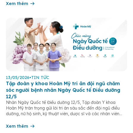
Xem thêm
13/05/2026
•
TIN TỨC
Tập đoàn y khoa Hoàn Mỹ tri ân đội ngũ chăm
sóc người bệnh nhân Ngày Quốc tế Điều dưỡng
12/5
Nhân Ngày Quốc tế Điều dưỡng 12/5, Tập đoàn Y khoa
Hoàn Mỹ trân trọng gửi lời tri ân sâu sắc đến đội ngũ điều
dưỡng, nữ hộ sinh, kỹ thuật viên, dược sĩ và các nhân viên
chăm sóc người bệnh trên toàn hệ thống – những người luôn
âm thầm đồng hành trên […]
Xem thêm