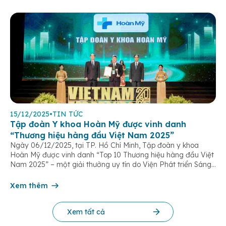
15/12/2025
•
TIN TỨC
Tập đoàn Y khoa Hoàn Mỹ được vinh danh
“Thương hiệu hàng đầu Việt Nam 2025”
Ngày 06/12/2025, tại TP. Hồ Chí Minh, Tập đoàn y khoa
Hoàn Mỹ được vinh danh “Top 10 Thương hiệu hàng đầu Việt
Nam 2025” – một giải thưởng uy tín do Viện Phát triển Sáng
chế và Đổi mới Công nghệ phối hợp với Trung tâm Nghiên
cứu Phát triển Doanh nghiệp Châu Á […]
Xem thêm
Xem tất cả