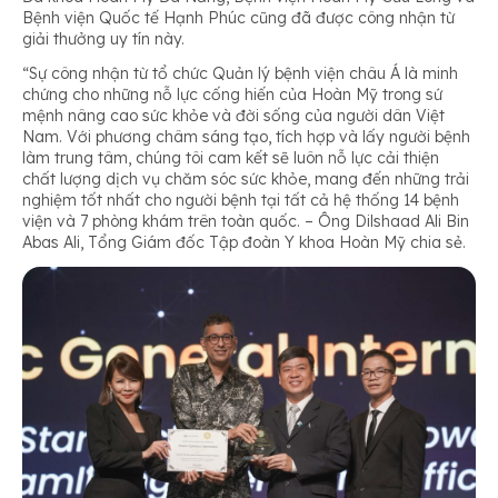
Bệnh viện Quốc tế Hạnh Phúc cũng đã được công nhận từ
giải thưởng uy tín này.
“Sự công nhận từ tổ chức Quản lý bệnh viện châu Á là minh
chứng cho những nỗ lực cống hiến của Hoàn Mỹ trong sứ
mệnh nâng cao sức khỏe và đời sống của người dân Việt
Nam. Với phương châm sáng tạo, tích hợp và lấy người bệnh
làm trung tâm, chúng tôi cam kết sẽ luôn nỗ lực cải thiện
chất lượng dịch vụ chăm sóc sức khỏe, mang đến những trải
nghiệm tốt nhất cho người bệnh tại tất cả hệ thống 14 bệnh
viện và 7 phòng khám trên toàn quốc.
– Ông Dilshaad Ali Bin
Abas Ali, Tổng Giám đốc Tập đoàn Y khoa Hoàn Mỹ chia sẻ.