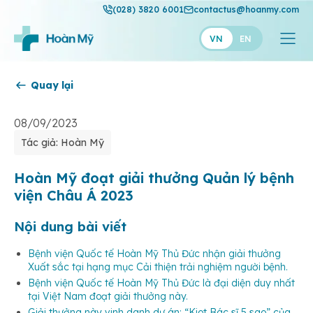
(028) 3820 6001
contactus@hoanmy.com
VN
EN
Quay lại
Hoàn Mỹ
Hoàn Mỹ Gold
08/09/2023
Tác giả: Hoàn Mỹ
Hạnh Phúc
Thuận Mỹ
Hoàn Mỹ đoạt giải thưởng Quản lý bệnh
viện Châu Á 2023
Nội dung bài viết
Bệnh viện Quốc tế Hoàn Mỹ Thủ Đức nhận giải thưởng
Xuất sắc tại hạng mục Cải thiện trải nghiệm người bệnh.
Bệnh viện Quốc tế Hoàn Mỹ Thủ Đức là đại diện duy nhất
tại Việt Nam đoạt giải thưởng này.
Giải thưởng này vinh danh dự án: “Kiot Bác sĩ 5 sao” của