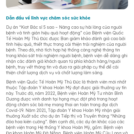
Dẫn đầu về lĩnh vực chăm sóc sức khỏe
Dự án “Kiot Bác sĩ 5 sao – Nâng cao sự hài lòng của người
bệnh và tinh giản hiệu quả hoạt động” của Bệnh viện Quốc
Tế Hoàn Mỹ Thủ Đức được Ban giám khảo đánh giá cao bởi
tính hiệu quả, thiết thực trong cải thiện trải nghiệm của người
bệnh. Theo đó, nhờ tích hợp hệ thống công nghệ thông tin
trong khảo sát trải nghiệm người bệnh, bệnh viện dễ dàng ghi
nhận các đánh giá khách quan từ phía khách hàng/người
bệnh, truy vết thông tin và đưa ra giải pháp cụ thể để cải
thiện chất lượng dịch vụ và chất lượng lâm sàng.
Bệnh viện Quốc Tế Hoàn Mỹ Thủ Đức là thành viên mới nhất
thuộc Tập đoàn Y khoa Hoàn Mỹ đạt được giải thưởng uy tín
này. Trước đó, năm 2022, Bệnh viện Hoàn Mỹ Tư nhân Bình
Dương được vinh danh tại hạng mục đột phá trong hoạt
động chăm sóc bà mẹ mang thai an toàn trong đại dịch
Covid-19. Năm 2021, Tập đoàn Y khoa Hoàn Mỹ nhận giải
thưởng Xuất sắc cho dự án Tiếp thị và Truyền thông “Những
đóa hoa kiên cường”. Bên cạnh đó, các dự án khác của các
bệnh viện trong Hệ thống Y khoa Hoàn Mỹ, gồm: Bệnh viện
Đa khoa Hoàn Mỹ Đà Nẵng, Bệnh viện Hoàn Mỹ Cửu Long và