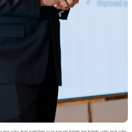
trung vào trải nghiệm của người bệnh tại bệnh viện mà cần