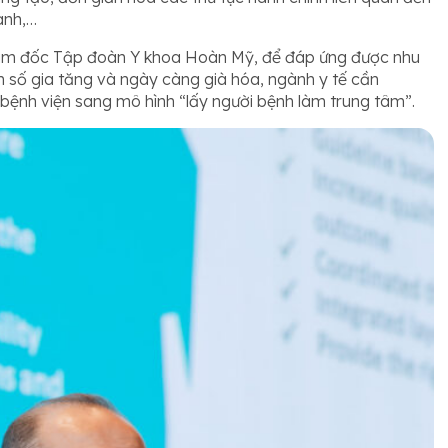
anh,…
 Giám đốc Tập đoàn Y khoa Hoàn Mỹ, để đáp ứng được nhu
n số gia tăng và ngày càng già hóa, ngành y tế cần
bệnh viện sang mô hình “lấy người bệnh làm trung tâm”.