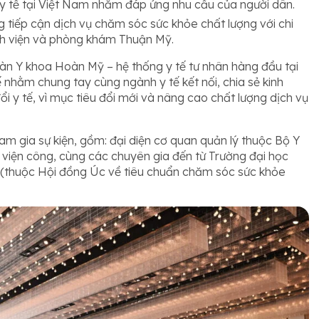
 y tế tại Việt Nam nhằm đáp ứng nhu cầu của người dân.
 tiếp cận dịch vụ chăm sóc sức khỏe chất lượng với chi
nh viện và phòng khám Thuận Mỹ.
àn Y khoa Hoàn Mỹ – hệ thống y tế tư nhân hàng đầu tại
 nhằm chung tay cùng ngành y tế kết nối, chia sẻ kinh
ổi y tế, vì mục tiêu đổi mới và nâng cao chất lượng dịch vụ
m gia sự kiện, gồm: đại diện cơ quan quản lý thuộc Bộ Y
h viện công, cùng các chuyên gia đến từ Trường đại học
 (thuộc Hội đồng Úc về tiêu chuẩn chăm sóc sức khỏe