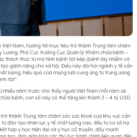
 Việt Nam, hướng tới mục tiêu trở thành Trung tâm chăm
y Lương, Phó Cục trưởng Cục Quản lý Khám chữa bệnh –
c thách thức từ mô hình bệnh tật kép (bệnh lây nhiễm và
 tạo gánh nặng cho xã hội. Điều này đòi hỏi ngành y tế cần
ất lượng, hiệu quả của mạng lưới cung ứng từ trung ương
nh tật”.
ừ nhiều năm trước cho thấy người Việt Nam mỗi năm sẽ
hữa bệnh, con số này có thể tăng lên thành 3 – 4 tỷ USD
 trở thành Trung tâm chăm sóc sức khoẻ của khu vực cần
 từ đào tạo nhân lực y tế chất lượng cao, đầu tư cơ sở hạ
tế kết hợp y học hiện đại và y học cổ truyền, đẩy mạnh
sáng tạo, đơn giản hóa các thủ tục hành chính liên quan đến