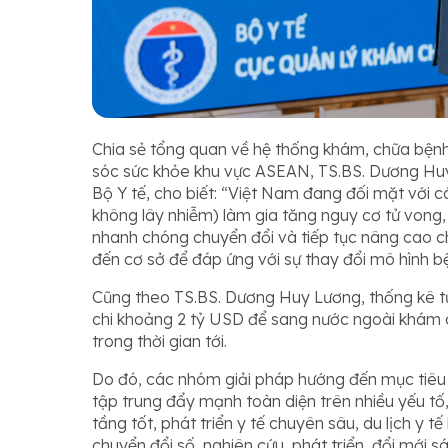
Chia sẻ tổng quan về hệ thống khám, chữa bệnh
sóc sức khỏe khu vực ASEAN, TS.BS. Dương Hu
Bộ Y tế, cho biết:
“Việt Nam đang đối mặt với cá
không lây nhiễm) làm gia tăng nguy cơ tử vong,
nhanh chóng chuyển đổi và tiếp tục nâng cao ch
đến cơ sở để đáp ứng với sự thay đổi mô hình bệ
Cũng theo TS.BS. Dương Huy Lương, thống kê t
chi khoảng 2 tỷ USD để sang nước ngoài khám c
trong thời gian tới.
Do đó, các nhóm giải pháp hướng đến mục tiêu
tập trung đẩy mạnh toàn diện trên nhiều yếu tố,
tầng tốt, phát triển y tế chuyên sâu, du lịch y 
chuyển đổi số, nghiên cứu, phát triển, đổi mới 