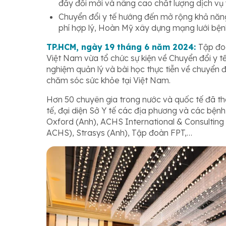
đẩy đổi mới và nâng cao chất lượng dịch vụ
Chuyển đổi y tế hướng đến mở rộng khả năng
phí hợp lý, Hoàn Mỹ xây dựng mạng lưới bệ
TP.HCM, ngày 19 tháng 6 năm 2024:
Tập đo
Việt Nam vừa tổ chức sự kiện về Chuyển đổi y tế
nghiệm quản lý và bài học thực tiễn về chuyển đ
chăm sóc sức khỏe tại Việt Nam.
Hơn 50 chuyên gia trong nước và quốc tế đã tha
tế, đại diện Sở Y tế các địa phương và các bện
Oxford (Anh), ACHS International & Consulting
ACHS), Strasys (Anh), Tập đoàn FPT,…