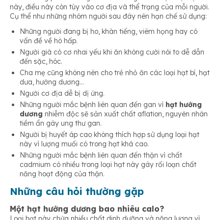
này, điều này còn tùy vào cơ địa và thể trạng của mỗi người.
Cụ thể như những nhóm người sau đây nên hạn chế sử dụng:
Những người đang bị ho, khàn tiếng, viêm họng hay có
vấn đề về hô hấp.
Người già có cơ nhai yếu khi ăn không cười nói to dễ dẫn
đến sặc, hóc.
Cha mẹ cũng không nên cho trẻ nhỏ ăn các loại hạt bí, hạt
dưa, hướng dương…
Người cơ địa dễ bị dị ứng.
Những người mắc bệnh liên quan đến gan vì
hạt hướng
dương
nhiễm độc sẽ sản xuất chất aflation, nguyên nhân
tiềm ẩn gây ung thư gan.
Người bị huyết áp cao không thích hợp sử dụng loại hạt
này vì lượng muối có trong hạt khá cao.
Những người mắc bệnh liên quan đến thận vì chất
cadmium có nhiều trong loại hạt này gây rối loạn chất
năng hoạt động của thận.
Những câu hỏi thường gặp
Một hạt hướng dương bao nhiêu calo?
Loại hạt này chứa nhiều chất dinh dưỡng và năng lượng vì