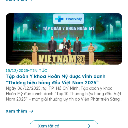
15/12/2025
•
TIN TỨC
Tập đoàn Y khoa Hoàn Mỹ được vinh danh
“Thương hiệu hàng đầu Việt Nam 2025”
Ngày 06/12/2025, tại TP. Hồ Chí Minh, Tập đoàn y khoa
Hoàn Mỹ được vinh danh “Top 10 Thương hiệu hàng đầu Việt
Nam 2025” – một giải thưởng uy tín do Viện Phát triển Sáng
chế và Đổi mới Công nghệ phối hợp với Trung tâm Nghiên
cứu Phát triển Doanh nghiệp Châu Á […]
Xem thêm
Xem tất cả