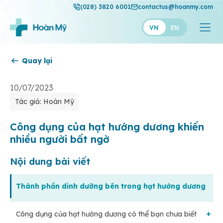
(028) 3820 6001
contactus@hoanmy.com
VN
EN
Quay lại
Hoàn Mỹ
Hoàn Mỹ Gold
10/07/2023
Tác giả: Hoàn Mỹ
Hạnh Phúc
Thuận Mỹ
Công dụng của hạt hướng dương khiến
nhiều người bất ngờ
Nội dung bài viết
Thành phần dinh dưỡng bên trong hạt hướng dương
Công dụng của hạt hướng dương có thể bạn chưa biết