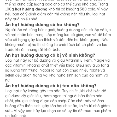
thế nó cung cấp lượng calo cho cơ thể cũng khá cao. Trong
100g
hạt hướng dương
khô thì có khoảng 580 calo. Vì vậy
nếu bạn có ý định giảm cân thì không nên tiêu thụ loại hạt
này quá nhiều nhé.
Ăn hạt hướng dương có ho không?
Ngoài lớp vỏ cứng bên ngoài, hướng dương còn có lớp vỏ lụa
và hạt nhân bên trong. Lớp màng lụa có giòn, vụn và dễ bám
vào cổ họng gây kích thích và dẫn đến ho, khàn giọng. Nếu
không muốn bị ho thì chúng ta phải tách bỏ cả phần vỏ lụa
trước khi ăn nhưng rất khó tách.
Ăn hạt hướng dương có bị vô sinh không?
Loại hạt này rất bổ dưỡng và giàu Vitamin E, kẽm, Magiê và
các vitamin, khoáng chất thiết yếu khác. Điều này giúp tăng
số lượng tinh trùng. Ngoài ra hạt còn chứa nhiều folate và
selen đều quan trọng với khả năng sinh sản của cả nam và
nữ.
Ăn hạt hướng dương có bị teo não không?
Loại hạt này không gây teo não. Tuy nhiên, khi chế biến để
giữ được độ giòn lâu, thơm ngon thì người bán thêm hóa
chất, phụ gia không được cấp phép. Các chất này sẽ ảnh
hưởng đến thần kinh, gây tổn hại cho não, khiến trí nhớ giảm
sút… Vì vậy bạn hãy lựa chọn cơ sở uy tín để mua thực phẩm
an toàn nhé.