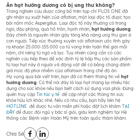
Ăn hạt hướng dương có bị ung thư không?
Trong nghiên cứu được công bố trên tạp chí PLOS ONE đã
ghi nhận sự xuất hiện của aflation, một loại độc tố được tạo
bởi nấm mốc Aspergillus. Loại độc tố này thường có trong
ngô, đậu phộng, quả hồ trăn, hạnh nhân,
hạt hướng dương
.
Đây chính là nguyên nhân gây tăng khả năng ung thư gan ở
con người. Tiếp xúc thường xuyên với aflatoxin ước tính gây
ra khoản 25.000-155.000 ca tử vong trên toàn thế giới mỗi
năm, chỉ riêng từ ngô và lạc. Tuy nhiên cũng cần có các
nghiên cứu tiếp theo để xác định tỷ lệ hấp thụ các sản phẩm
từ loại hạt này ở người và động vật để có bằng chứng đánh
giá mức độ phơi nhiễm của aflatoxin trong chế độ ăn.
Hy vọng qua bài viết trên, bạn đã có thêm thông tin về
hạt
hướng dương
. Có thể nói đây là loại hạt mang lại nhiều tác
dụng cho sức khỏe nếu bạn biết cách sử dụng vừa phải. Đừng
quên truy cập
Tin tức y tế
để cập nhật các thông tin sức
khỏe hữu ích khác nhé. Nếu có nhu cầu, bạn hãy liên hệ
HOTLINE
để được tư vấn miễn phí hoặc đặt lịch khám
TẠI
ĐÂY
để được đội ngũ y bác sĩ giỏi, giàu kinh nghiệm tại Hệ
thống các Bệnh viện Hoàn Mỹ trên toàn quốc thăm khám.
Chia Sẻ