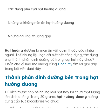
Tác dụng phụ của hạt hướng dương
Cải thiện tâm trạng
Những ai không nên ăn hạt hướng dương
Hỗ trợ quá trình giảm cân
Những câu hỏi thường gặp
Hỗ trợ chức năng tuyến giáp
Hạt hướng dương
là món ăn vặt quen thuộc của nhiều
người. Thế nhưng liệu bạn đã biết hết công dụng, tác dụng
phụ, thành phần dinh dưỡng có trong loại hạt này chưa?
Có lợi cho da và tóc
Chần chờ gì nữa mà không cùng
Hoàn Mỹ
tìm lời giải đáp
trong bài viết dưới đây.
Tốt cho hệ tiêu hóa
Thành phần dinh dưỡng bên trong hạt
hướng dương
Dù kích thước nhỏ bé nhưng loại hạt này lại chứa một lượng
Cung cấp thêm năng lượng
lớn dinh dưỡng. Trong 30 grams
hạt hướng dương
nướng
cung cấp 163 kilocalories và chứa: