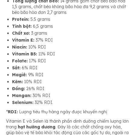
Tổng lượng chất béo:
14 grams gồm chất béo bão hòa
Phòng các bệnh về tim mạch
1,5 grams, chất béo không bão hòa đa 9,2 grams và chất
béo bão hòa đơn 2,7 grams
Protein:
5.5 grams
Hỗ trợ điều trị bệnh đái tháo đường
Tinh bột:
6,5 grams
Chất xơ:
3 grams
Vitamin E:
37% RDI
Ngăn ngừa bệnh ung thư
Niacin:
10% RDI
Vitamin B5:
11% RDI
Folate:
17% RDI
Sắt:
6% RDI
Magiê:
9% RDI
Kẽm:
10% RDI
Đồng:
26% RDI
Mangan:
30% RDI
Selenium:
32% RDI.
*
RDI:
Lượng tiêu thụ hàng ngày được khuyến nghị
Vitamin E và Selen là thành phần dinh dưỡng chiếm lượng lớn
trong
hạt hướng dương
. Đây là các chất chống oxy hóa,
giúp bảo vệ tế bào khỏi tác động của các gốc tự do, ngoài ra