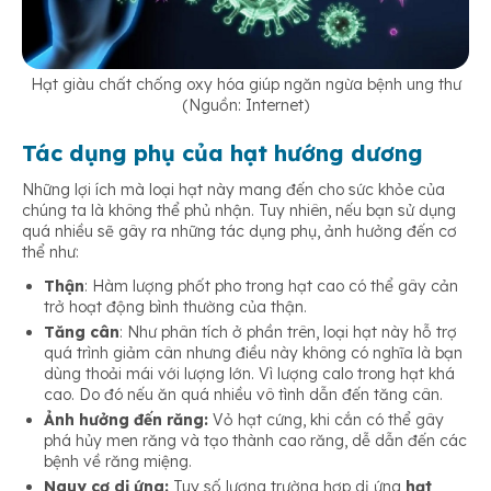
Hạt giàu chất chống oxy hóa giúp ngăn ngừa bệnh ung thư
(Nguồn: Internet)
Tác dụng phụ của hạt hướng dương
Những lợi ích mà loại hạt này mang đến cho sức khỏe của
chúng ta là không thể phủ nhận. Tuy nhiên, nếu bạn sử dụng
quá nhiều sẽ gây ra những tác dụng phụ, ảnh hưởng đến cơ
thể như:
Thận
: Hàm lượng phốt pho trong hạt cao có thể gây cản
trở hoạt động bình thường của thận.
Tăng cân
: Như phân tích ở phần trên, loại hạt này hỗ trợ
quá trình giảm cân nhưng điều này không có nghĩa là bạn
dùng thoải mái với lượng lớn. Vì lượng calo trong hạt khá
cao. Do đó nếu ăn quá nhiều vô tình dẫn đến tăng cân.
Ảnh hưởng đến răng:
Vỏ hạt cứng, khi cắn có thể gây
phá hủy men răng và tạo thành cao răng, dễ dẫn đến các
bệnh về răng miệng.
Nguy cơ dị ứng:
Tuy số lượng trường hợp dị ứng
hạt