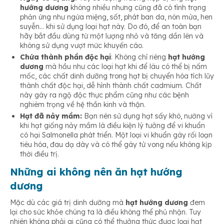
hướng dương
không nhiều nhưng cũng đã có tình trạng
phản ứng như ngứa miệng, sốt, phát ban da, nôn mửa, hen
suyễn… khi sử dụng loại hạt này. Do đó, để an toàn bạn
hãy bắt đầu dùng từ một lượng nhỏ và tăng dần lên và
không sử dụng vượt mức khuyến cáo.
Chứa thành phần độc hại
: Không chỉ riêng
hạt hướng
dương
mà hầu như các loại hạt khi để lâu có thể bị nấm
mốc, các chất dinh dưỡng trong hạt bị chuyển hóa tích lũy
thành chất độc hại, dễ hình thành chất cadmium. Chất
này gây ra ngộ độc thực phẩm cũng như các bệnh
nghiêm trọng về hệ thần kinh và thận.
Hạt đã nảy mầm:
Bạn nên sử dụng hạt sấy khô, nướng vì
khi hạt giống nảy mầm là điều kiện lý tưởng để vi khuẩn
có hại Salmonella phát triển. Một loại vi khuẩn gây rối loạn
tiêu hóa, đau dạ dày và có thể gây tử vong nếu không kịp
thời điều trị.
Những ai không nên ăn hạt hướng
dương
Mặc dù các giá trị dinh dưỡng mà
hạt hướng dương
đem
lại cho sức khỏe chúng ta là điều không thể phủ nhận. Tuy
nhiên không phải ai cũng có thể thưởng thức được loại hạt