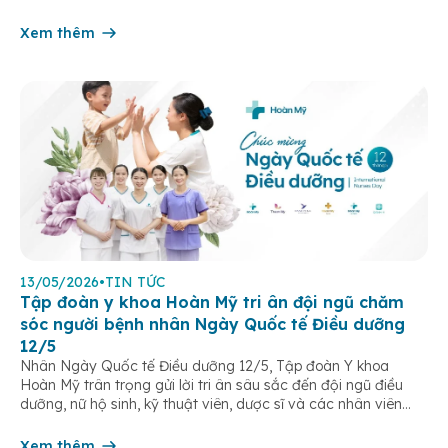
kinh trong não. Những cơn này có thể gây ra rối loạn vận […]
Xem thêm
13/05/2026
•
TIN TỨC
Tập đoàn y khoa Hoàn Mỹ tri ân đội ngũ chăm
sóc người bệnh nhân Ngày Quốc tế Điều dưỡng
12/5
Nhân Ngày Quốc tế Điều dưỡng 12/5, Tập đoàn Y khoa
Hoàn Mỹ trân trọng gửi lời tri ân sâu sắc đến đội ngũ điều
dưỡng, nữ hộ sinh, kỹ thuật viên, dược sĩ và các nhân viên
chăm sóc người bệnh trên toàn hệ thống – những người luôn
âm thầm đồng hành trên […]
Xem thêm